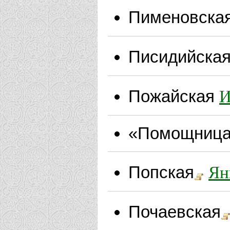
Пименовска
Писидийска
И
Пожайская
«Помощница
Ян
Попская
Почаевская