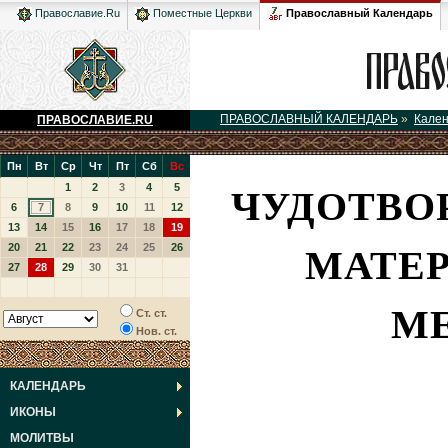
Православный Календарь
Православие.Ru
Поместные Церкви
ПРАВОСЛАВНЫЙ КАЛЕНДАРЬ
»
Кале
ПРАВОСЛАВИЕ.RU
Пн
Вт
Ср
Чт
Пт
Сб
Вс
ЧУДОТВО
1
2
3
4
5
6
7
8
9
10
11
12
13
14
15
16
17
18
19
МАТЕР
20
21
22
23
24
25
26
27
28
29
30
31
МЕ
Ст. ст.
Нов. ст.
КАЛЕНДАРЬ
ИКОНЫ
МОЛИТВЫ