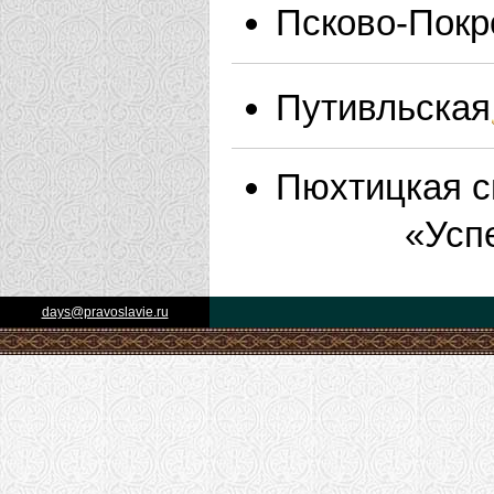
Псково-Покр
Путивльская
Пюхтицкая с
«Успение
days@pravoslavie.ru