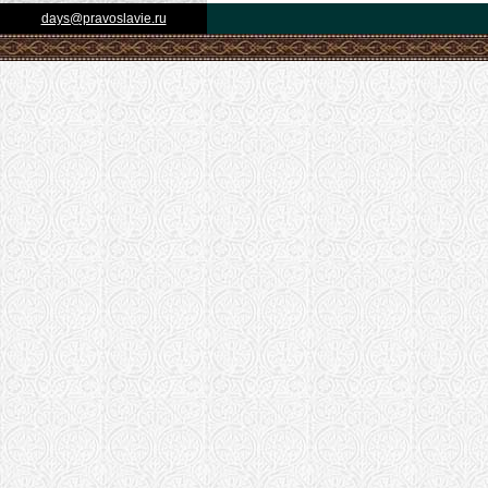
days@pravoslavie.ru