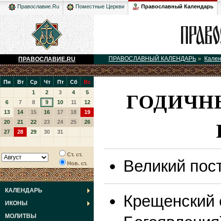
Православный Календарь
Православие.Ru
Поместные Церкви
ПРАВОСЛАВНЫЙ КАЛЕНДАРЬ
»
Кале
ПРАВОСЛАВИЕ.RU
Пн
Вт
Ср
Чт
Пт
Сб
Вс
ГОДИЧН
1
2
3
4
5
6
7
8
9
10
11
12
13
14
15
16
17
18
19
20
21
22
23
24
25
26
27
28
29
30
31
Ст. ст.
Великий пос
Нов. ст.
КАЛЕНДАРЬ
Крещенский 
ИКОНЫ
МОЛИТВЫ