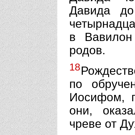
Давида до
четырнадца
в Вавилон
родов.
18
Рождеств
по обруче
Иосифом, 
они, оказ
чреве от Ду