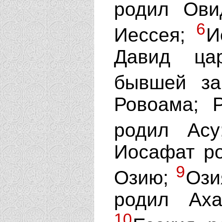
родил Ови
6
Иессея;
И
Давид ца
бывшей з
Ровоама; 
родил Ас
Иосафат р
9
Озию;
Ози
родил Аха
10