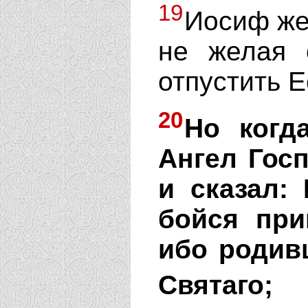
19
Иосиф же
не желая 
отпустить Е
20
Но когд
Ангел Гос
и сказал:
бойся при
ибо родив
Святаго;