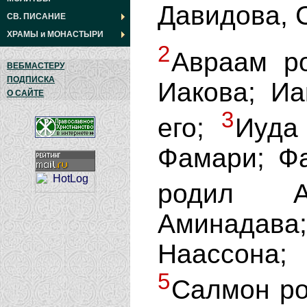
Давидова, 
СВ. ПИСАНИЕ
ХРАМЫ
и
МОНАСТЫРИ
2
Авраам р
ВЕБМАСТЕРУ
ПОДПИСКА
Иакова; Иа
О САЙТЕ
3
его;
Иуда
Фамари; Ф
родил 
Аминада
Наассона;
5
Салмон ро