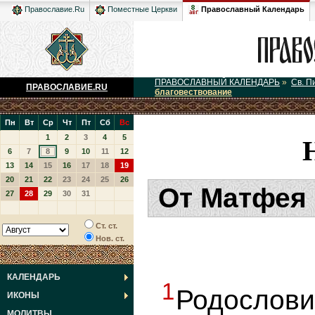
Православный Календарь
Православие.Ru
Поместные Церкви
ПРАВОСЛАВНЫЙ КАЛЕНДАРЬ
»
Св. П
ПРАВОСЛАВИЕ.RU
благовествование
Пн
Вт
Ср
Чт
Пт
Сб
Вс
1
2
3
4
5
6
7
8
9
10
11
12
13
14
15
16
17
18
19
20
21
22
23
24
25
26
От Матфея 
27
28
29
30
31
Ст. ст.
Нов. ст.
КАЛЕНДАРЬ
1
Родослов
ИКОНЫ
МОЛИТВЫ