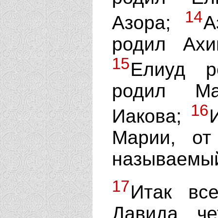
14
Азора;
А
родил Ахи
15
Елиуд р
родил Ма
16
Иакова;
Марии, от
называемый
17
Итак вс
Давида че