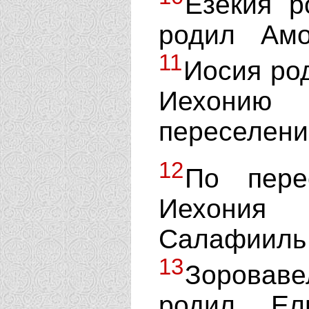
Езекия р
родил Ам
11
Иосия ро
Иехонию 
переселени
12
По пере
Иехония
Салафиил
13
Зоровав
родил Ел