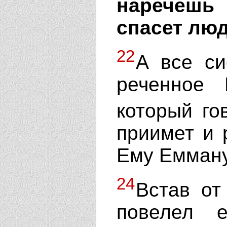
наречешь
спасет люд
22
А все си
реченное 
который го
приимет и 
Ему Еммануи
24
Встав от
повелел 