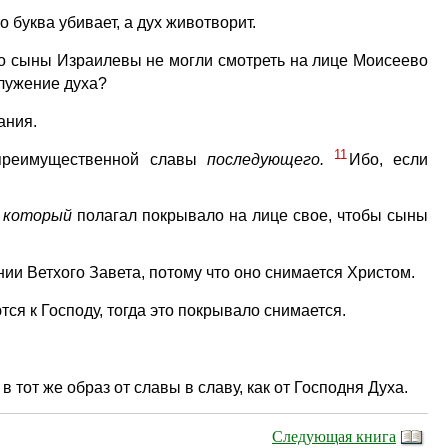
 буква убивает, а дух животворит.
то сыны Израилевы не могли смотреть на лице Моисеево
служение духа?
ания.
11
 преимущественной славы
последующего.
Ибо, если
,
который
полагал покрывало на лице свое, чтобы сыны
ии Ветхого Завета, потому что оно снимается Христом.
тся к Господу, тогда это покрывало снимается.
 тот же образ от славы в славу, как от Господня Духа.
Следующая книга