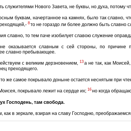
ь служителями Нового Завета, не буквы, но духа, потому что
сным буквам, начертанное на камнях, было так славно, ч
8
преходящей,-
то не гораздо ли более должно быть славно 
ия славно, то тем паче изобилует славою служение оправд
 не оказывается славным с сей стороны, по причине
лее славно пребывающее.
13
действуем с великим дерзновением,
а не так, как Моисей
нец преходящего.
то же самое покрывало доныне остается неснятым при чтен
16
 Моисея, покрывало лежит на сердце их;
но когда обращаю
Дух Господень, там свобода.
 как в зеркале, взирая на славу Господню, преображаемся в