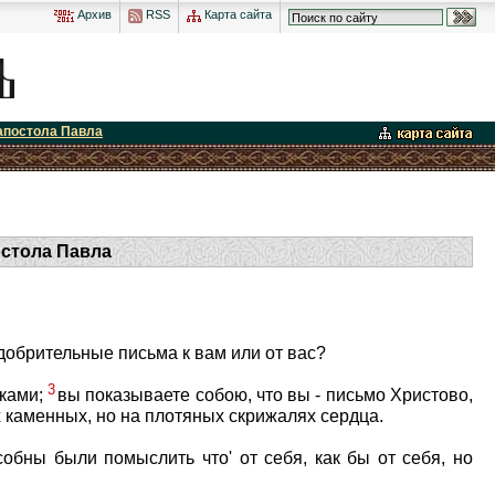
Архив
RSS
Карта сайта
апостола Павла
остола Павла
добрительные письма к вам или от вас?
3
еками;
вы показываете собою, что вы - письмо Христово,
 каменных, но на плотяных скрижалях сердца.
обны были помыслить что' от себя, как бы от себя, но