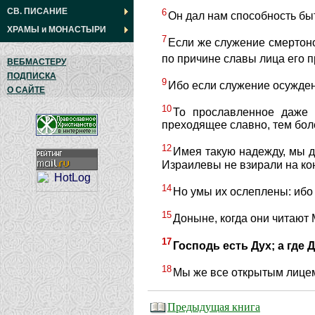
СВ. ПИСАНИЕ
6
Он дал нам способность быт
ХРАМЫ
и
МОНАСТЫРИ
7
Если же служение смертоно
по причине славы лица его 
ВЕБМАСТЕРУ
ПОДПИСКА
9
Ибо если служение осужден
О САЙТЕ
10
То прославленное даже
преходящее славно, тем бо
12
Имея такую надежду, мы 
Израилевы не взирали на ко
14
Но умы их ослеплены: ибо 
15
Доныне, когда они читают
17
Господь есть Дух; а где 
18
Мы же все открытым лицем,
Предыдущая книга