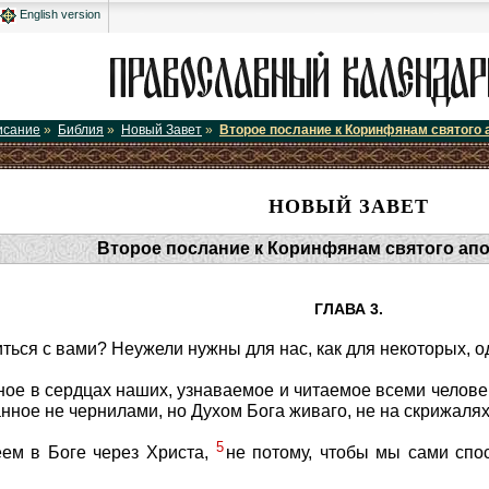
English version
исание
»
Библия
»
Новый Завет
»
Второе послание к Коринфянам святого 
НОВЫЙ ЗАВЕТ
Второе послание к Коринфянам святого ап
ГЛАВА 3.
ться с вами? Неужели нужны для нас, как для некоторых, о
ное в сердцах наших, узнаваемое и читаемое всеми челов
нное не чернилами, но Духом Бога живаго, не на скрижалях
5
ем в Боге через Христа,
не потому, чтобы мы сами спос