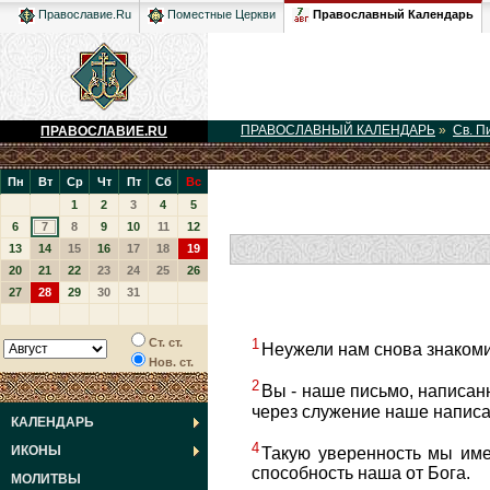
Православный Календарь
Православие.Ru
Поместные Церкви
ПРАВОСЛАВНЫЙ КАЛЕНДАРЬ
»
Св. П
ПРАВОСЛАВИЕ.RU
Пн
Вт
Ср
Чт
Пт
Сб
Вс
1
2
3
4
5
6
7
8
9
10
11
12
13
14
15
16
17
18
19
20
21
22
23
24
25
26
27
28
29
30
31
1
Ст. ст.
Неужели нам снова знакоми
Нов. ст.
2
Вы - наше письмо, написан
через служение наше написа
КАЛЕНДАРЬ
4
ИКОНЫ
Такую уверенность мы име
способность наша от Бога.
МОЛИТВЫ