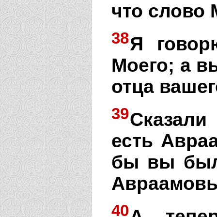
что слово 
38
Я говор
Моего; а в
отца вашег
39
Сказали
есть Авраа
бы вы был
Авраамовы
40
А тепе