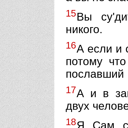
15
Вы су'д
никого.
16
А если и 
потому что
пославший 
17
А и в за
двух челове
18
Я Сам с