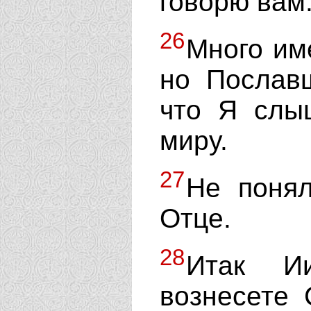
говорю вам
26
Много име
но Послав
что Я слы
миру.
27
Не понял
Отце.
28
Итак Ии
вознесете 