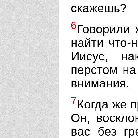
скажешь?
6
Говорили 
найти что-
Иисус, на
перстом на
внимания.
7
Когда же 
Он, воскло
вас без гр