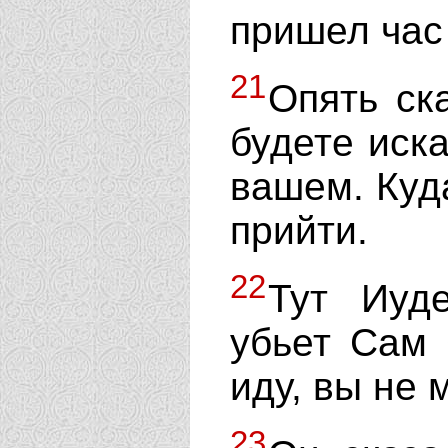
пришел час 
21
Опять ск
будете иска
вашем. Куд
прийти.
22
Тут Иуд
убьет Сам 
иду, вы не 
23