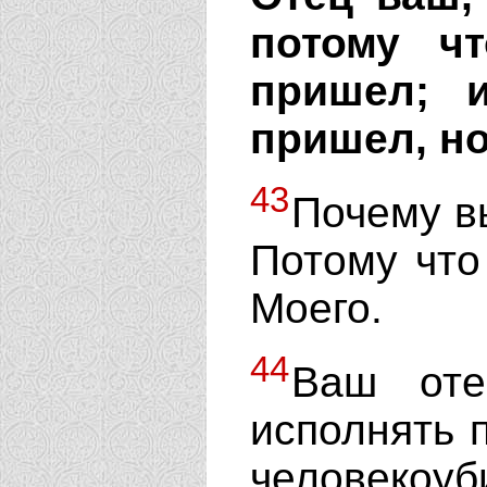
потому ч
пришел; 
пришел, но
43
Почему в
Потому что
Моего.
44
Ваш оте
исполнять 
человекоуб