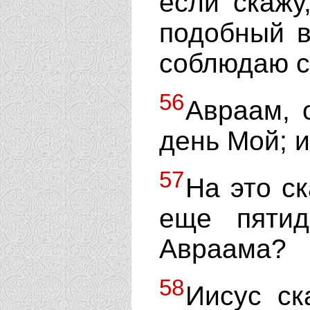
если скажу
подобный в
соблюдаю с
56
Авраам, 
день Мой; и
57
На это с
еще пятид
Авраама?
58
Иисус ск