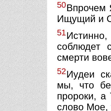
50
Впрочем 
Ищущий и 
51
Истинно,
соблюдет 
смерти вове
52
Иудеи ск
мы, что б
пророки, а
слово Мое, 