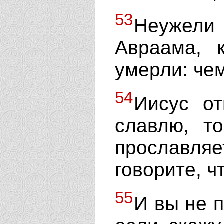
53
Неужели
Авраама, 
умерли: че
54
Иисус о
славлю, т
прославляе
говорите, ч
55
И вы не п