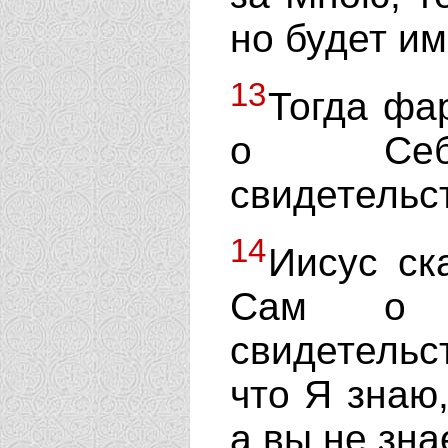
но будет им
13
Тогда фа
о Себе 
свидетельст
14
Иисус ск
Сам о С
свидетель
что Я знаю,
а вы не зна