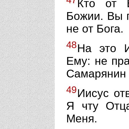
Кто от 
Божии. Вы 
не от Бога.
48
На это И
Ему: не пр
Самарянин 
49
Иисус от
Я чту Отц
Меня.