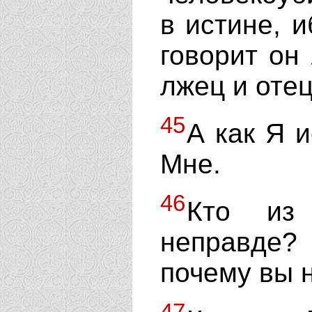
в истине, и
говорит он 
лжец и отец
45
А как Я и
Мне.
46
Кто из
неправде? 
почему вы 
47