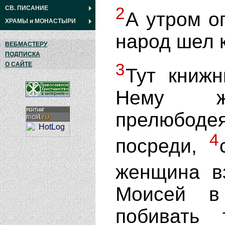
2
СВ. ПИСАНИЕ
А утром о
ХРАМЫ
и
МОНАСТЫРИ
народ шел к
ВЕБМАСТЕРУ
ПОДПИСКА
3
О САЙТЕ
Тут книж
Нему ж
прелюбод
4
посреди,
женщина в
Моисей в
побивать