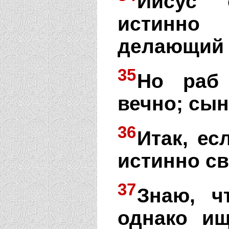
Иисус 
истинно 
делающий г
35
Но раб
вечно; сын
36
Итак, ес
истинно св
37
Знаю, ч
однако ищ