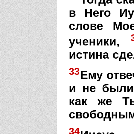
в Него Иу
слове Мо
ученики,
истина сде
33
Ему отве
и не были
как же Т
свободны
34