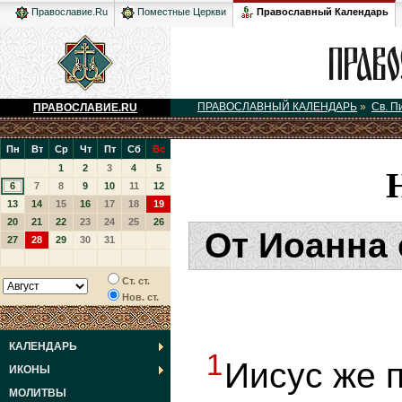
Православный Календарь
Православие.Ru
Поместные Церкви
ПРАВОСЛАВНЫЙ КАЛЕНДАРЬ
»
Св. П
ПРАВОСЛАВИЕ.RU
Пн
Вт
Ср
Чт
Пт
Сб
Вс
1
2
3
4
5
6
7
8
9
10
11
12
13
14
15
16
17
18
19
20
21
22
23
24
25
26
От Иоанна 
27
28
29
30
31
Ст. ст.
Нов. ст.
КАЛЕНДАРЬ
1
Иисус же 
ИКОНЫ
МОЛИТВЫ