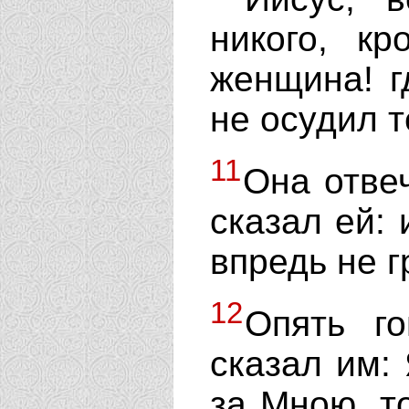
никого, к
женщина! г
не осудил 
11
Она отвеч
сказал ей: 
впредь не г
12
Опять г
сказал им: 
за Мною, то