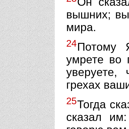
Он сказа
вышних; вы 
мира.
24
Потому 
умрете во 
уверуете,
грехах ваши
25
Тогда ска
сказал им