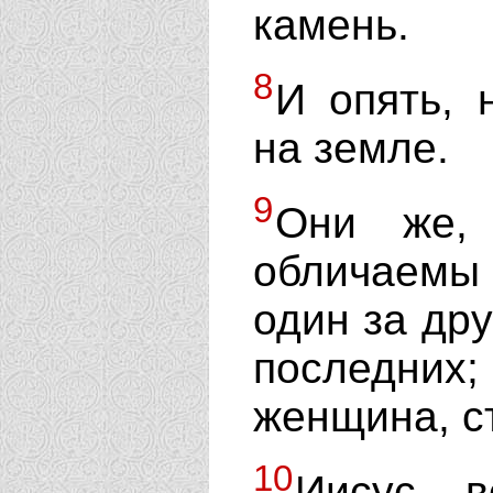
камень.
8
И опять, 
на земле.
9
Они же
обличаемы
один за дру
последних
женщина, с
10
Иисус, 