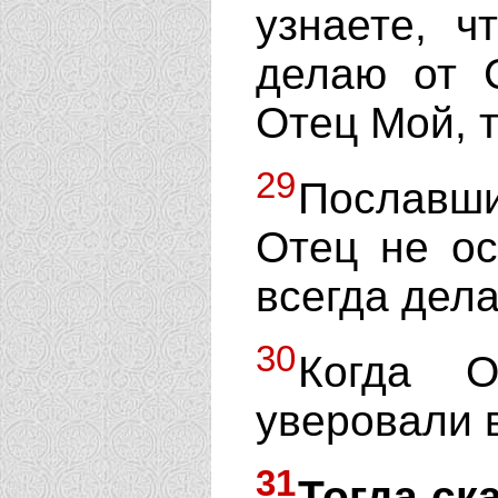
узнаете, ч
делаю от 
Отец Мой, т
29
Пославш
Отец не ос
всегда дела
30
Когда О
уверовали в
31
Тогда ск