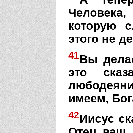
Человека,
которую 
этого не д
41
Вы делае
это ска
любодеяни
имеем, Бог
42
Иисус ск
Отец ваш,