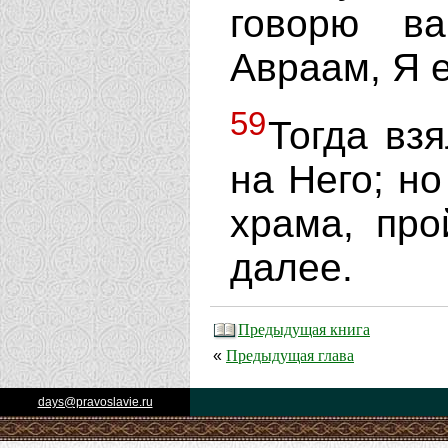
говорю в
Авраам, Я 
59
Тогда вз
на Него; н
храма, про
далее.
Предыдущая книга
Предыдущая глава
«
days@pravoslavie.ru