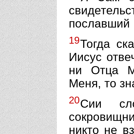
свидетел
пославший 
19
Тогда ск
Иисус отве
ни Отца М
Меня, то зн
20
Сии сл
сокровищни
никто не в