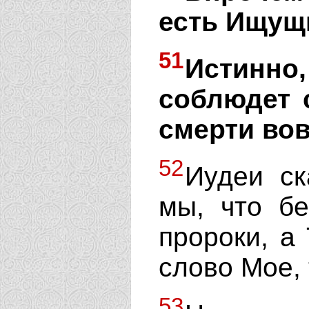
есть Ищущ
51
Истинно,
соблюдет 
смерти вов
52
Иудеи ск
мы, что б
пророки, а
слово Мое, 
53