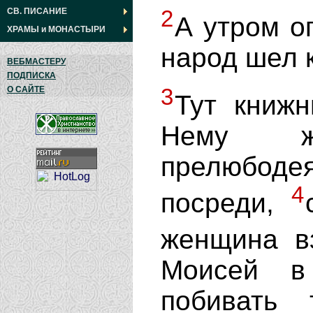
2
СВ. ПИСАНИЕ
А утром о
ХРАМЫ
и
МОНАСТЫРИ
народ шел к
ВЕБМАСТЕРУ
ПОДПИСКА
3
О САЙТЕ
Тут книж
Нему ж
прелюбод
4
посреди,
женщина в
Моисей в
побивать