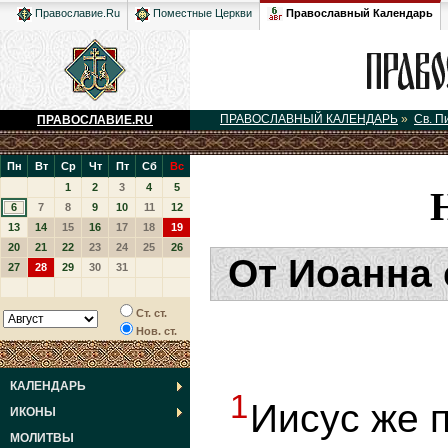
Православный Календарь
Православие.Ru
Поместные Церкви
ПРАВОСЛАВНЫЙ КАЛЕНДАРЬ
»
Св. П
ПРАВОСЛАВИЕ.RU
Пн
Вт
Ср
Чт
Пт
Сб
Вс
1
2
3
4
5
6
7
8
9
10
11
12
13
14
15
16
17
18
19
20
21
22
23
24
25
26
От Иоанна 
27
28
29
30
31
Ст. ст.
Нов. ст.
КАЛЕНДАРЬ
1
Иисус же 
ИКОНЫ
МОЛИТВЫ