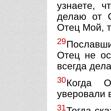
узнаете, ч
делаю от 
Отец Мой, т
29
Пославш
Отец не ос
всегда дела
30
Когда О
уверовали в
31
Тогда ск