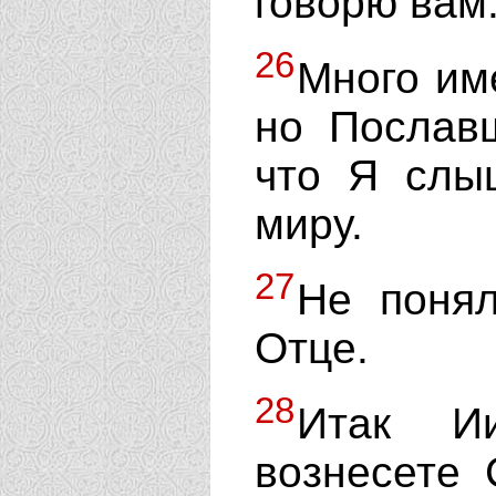
говорю вам
26
Много име
но Послав
что Я слы
миру.
27
Не понял
Отце.
28
Итак Ии
вознесете 