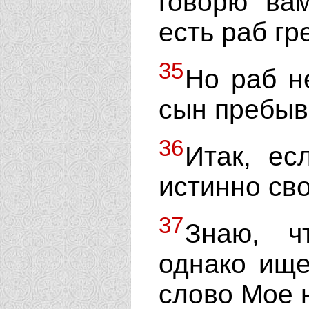
говорю вам
есть раб гр
35
Но раб н
сын пребыв
36
Итак, ес
истинно св
37
Знаю, ч
однако ище
слово Мое 