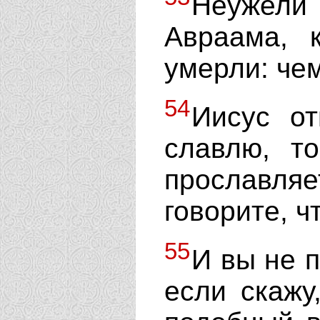
Неужели
Авраама, 
умерли: че
54
Иисус о
славлю, т
прославляе
говорите, ч
55
И вы не п
если скажу