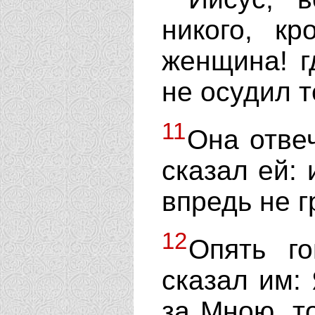
никого, к
женщина! г
не осудил 
11
Она отвеч
сказал ей: 
впредь не г
12
Опять г
сказал им: 
за Мною, то