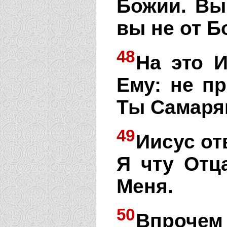
Божии. Вы
вы не от Б
48
На это И
Ему: не п
Ты Самарян
49
Иисус от
Я чту Отц
Меня.
50
Впрочем