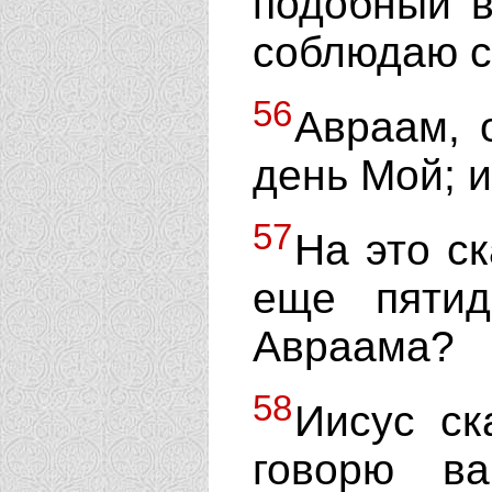
подобный в
соблюдаю с
56
Авраам, 
день Мой; и
57
На это с
еще пятид
Авраама?
58
Иисус ск
говорю в