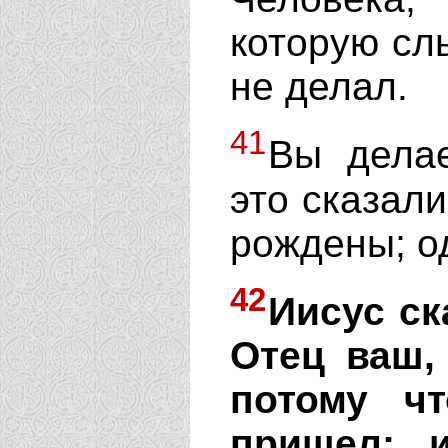
которую сл
не делал.
41
Вы делае
это сказал
рождены; о
42
Иисус ск
Отец ваш,
потому ч
пришел; 