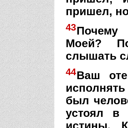
пришел, но
43
Почему 
Моей? П
слышать сл
44
Ваш оте
исполнять
был челов
устоял в
истины. 