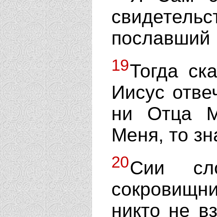
свидетел
пославший 
19
Тогда ск
Иисус отве
ни Отца М
Меня, то зн
20
Сии сл
сокровищни
никто не в