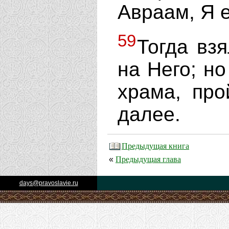
Авраам, Я 
59
Тогда вз
на Него; н
храма, про
далее.
Предыдущая книга
Предыдущая глава
«
days@pravoslavie.ru