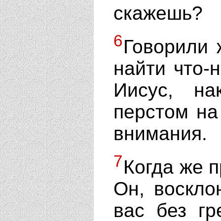
скажешь?
6
Говорили 
найти что-
Иисус, на
перстом на
внимания.
7
Когда же 
Он, воскло
вас без гр