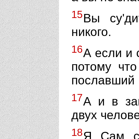
15
Вы су'д
никого.
16
А если и 
потому что
пославший 
17
А и в за
двух челове
18
Я Сам с