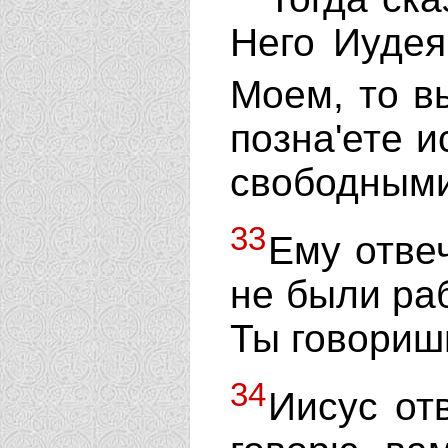
Него Иудея
Моем, то в
позна'ете и
свободными
33
Ему отве
не были раб
Ты говориш
34
Иисус от