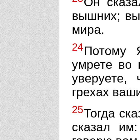
Он сказа
вышних; вы 
мира.
24
Потому 
умрете во 
уверуете,
грехах ваши
25
Тогда ска
сказал им