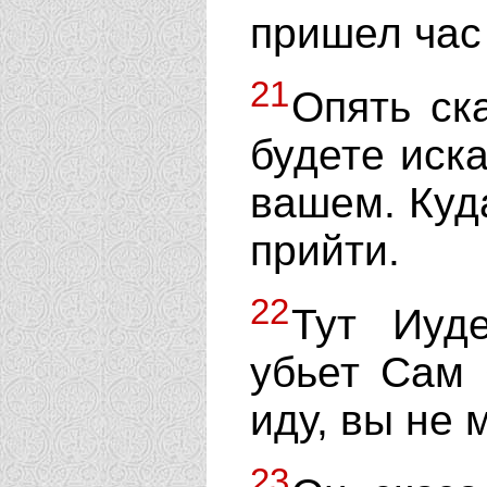
пришел час 
21
Опять ск
будете иска
вашем. Куд
прийти.
22
Тут Иуд
убьет Сам 
иду, вы не 
23