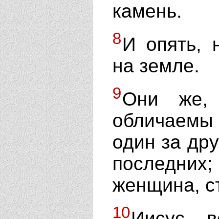
камень.
8
И опять, 
на земле.
9
Они же
обличаемы
один за дру
последних
женщина, с
10
Иисус, 