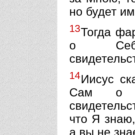
но будет им
13
Тогда фа
о Себе 
свидетельст
14
Иисус ск
Сам о С
свидетель
что Я знаю,
а вы не зна