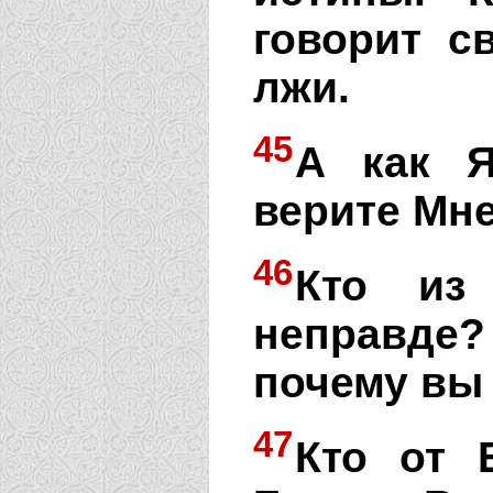
говорит с
лжи.
45
А как Я
верите Мне
46
Кто из
неправде? 
почему вы
47
Кто от 