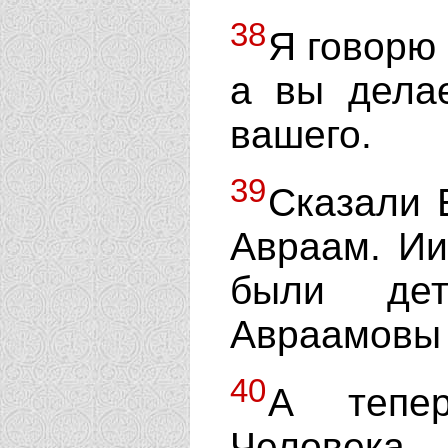
38
Я говорю 
а вы делае
вашего.
39
Сказали 
Авраам. Ии
были де
Авраамовы 
40
А тепе
Человека,