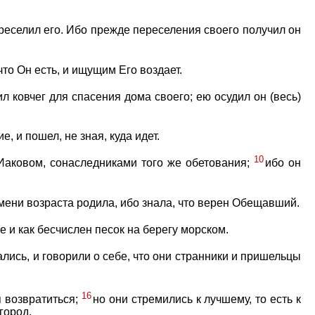
переселил его. Ибо прежде переселения своего получил он
то Он есть, и ищущим Его воздает.
л ковчег для спасения дома своего; ею осудил он (весь)
 и пошел, не зная, куда идет.
10
 Иаковом, сонаследниками того же обетования;
ибо он
емени возраста родила, ибо знала, что верен Обещавший.
е и как бесчислен песок на берегу морском.
ались, и говорили о себе, что они странники и пришельцы
16
 возвратиться;
но они стремились к лучшему, то есть к
город.