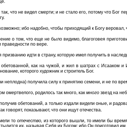
ще.
ак, что не видел смерти; и не стало его, потому что Бог 
гу.
возможно; ибо надобно, чтобы приходящий к Богу веровал, ч
ние о том, что еще не было видимо, благоговея приготови
 праведности по вере.
ризванию идти в страну, которую имел получить в наследие,
обетованной, как на чужой, и жил в шатрах с Исааком и
ование, которого художник и строитель Бог.
и неплодна) получила силу к принятию семени, и не по вр
том омертвелого, родилось так много, как
много
звезд на неб
 получив обетований, а только издали видели оные, и радов
так говорят, показывают, что они ищут отечества.
имели то
отечество,
из которого вышли, то имели бы время
стыдится их, называя Себя их Богом: ибо Он приготовил им 