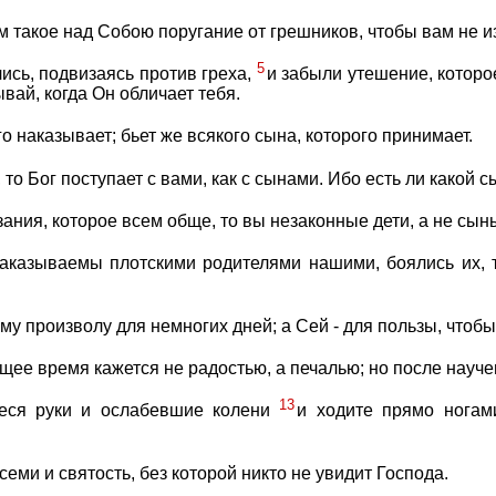
такое над Собою поругание от грешников, чтобы вам не и
5
ись, подвизаясь против греха,
и забыли утешение, которо
вай, когда Он обличает тебя.
го наказывает; бьет же всякого сына, которого принимает.
 то Бог поступает с вами, как с сынами. Ибо есть ли какой 
зания, которое всем обще, то вы незаконные дети, а не сын
аказываемы плотскими родителями нашими, боялись их, т
му произволу для немногих дней; а Сей - для пользы, чтобы
щее время кажется не радостью, а печалью; но после науч
13
иеся руки и ослабевшие колени
и ходите прямо ногам
семи и святость, без которой никто не увидит Господа.