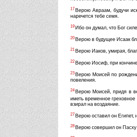
17
Верою Авраам, будучи ис
наречется тебе семя.
19
Ибо он думал, что Бог сил
20
Верою в будущее Исаак бл
21
Верою Иаков, умирая, бла
22
Верою Иосиф, при кончине
23
Верою Моисей по рождении
повеления.
24
Верою Моисей, придя в в
иметь временное греховное
взирал на воздаяние.
27
Верою оставил он Египет, 
28
Верою совершил он Пасху 