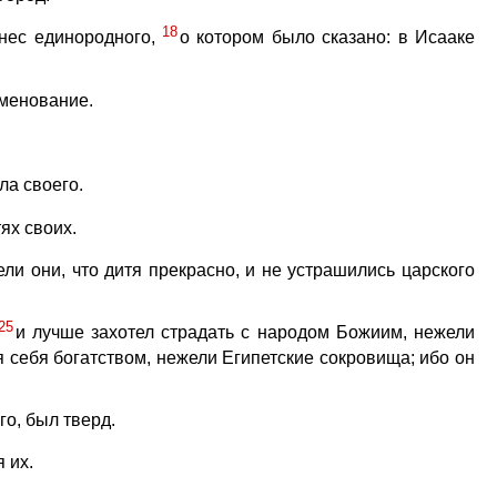
18
инес единородного,
о котором было сказано: в Исааке
аменование.
ла своего.
ях своих.
и они, что дитя прекрасно, и не устрашились царского
25
и лучше захотел страдать с народом Божиим, нежели
 себя богатством, нежели Египетские сокровища; ибо он
го, был тверд.
 их.