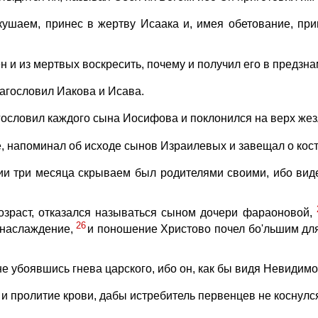
кушаем, принес в жертву Исаака и, имея обетование, пр
ен и из мертвых воскресить, почему и получил его в предзн
агословил Иакова и Исава.
гословил каждого сына Иосифова и поклонился на верх жез
, напоминал об исходе сынов Израилевых и завещал о кост
 три месяца скрываем был родителями своими, ибо видел
озраст, отказался называться сыном дочери фараоновой,
26
 наслаждение,
и поношение Христово почел бо'льшим для
не убоявшись гнева царского, ибо он, как бы видя Невидимо
и пролитие крови, дабы истребитель первенцев не коснулся