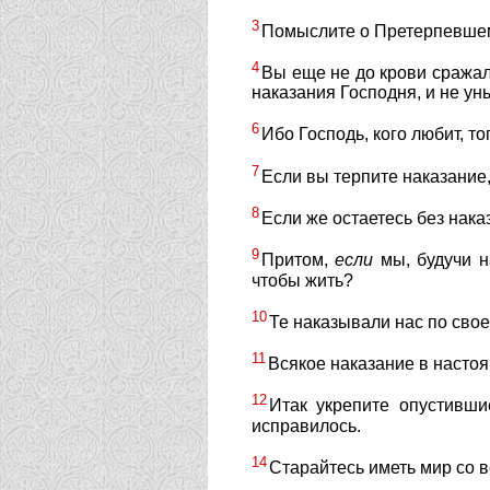
3
Помыслите о Претерпевшем 
4
Вы еще не до крови сражал
наказания Господня, и не уны
6
Ибо Господь, кого любит, то
7
Если вы терпите наказание,
8
Если же остаетесь без нака
9
Притом,
если
мы, будучи н
чтобы жить?
10
Те наказывали нас по свое
11
Всякое наказание в настоя
12
Итак укрепите опустивш
исправилось.
14
Старайтесь иметь мир со в