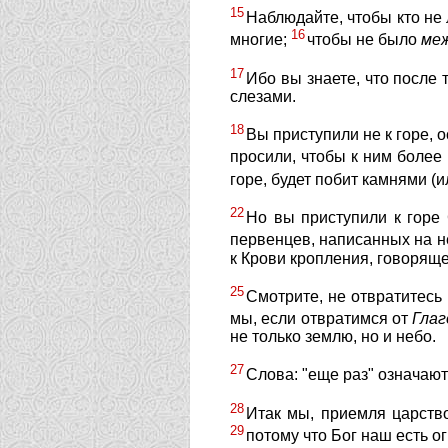
15
Наблюдайте, чтобы кто не 
16
многие;
чтобы не было
ме
17
Ибо вы знаете, что после
слезами.
18
Вы приступили не к горе, 
просили, чтобы к ним боле
горе, будет побит камнями (
22
Но вы приступили к горе
первенцев, написанных на не
к Крови кропления, говорящ
25
Смотрите, не отвратитесь 
мы, если отвратимся от
Гла
не только землю, но и небо.
27
Слова: "еще раз" означаю
28
Итак мы, приемля царство
29
потому что Бог наш есть о