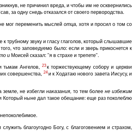
зникнув, не причинил вреда, и чтобы им не осквернились
Исав, за одну снедь отказался от своего первородства.
; не мог переменить мыслей
отца,
хотя и просил о том со
е к трубному звуку и гласу глаголов, который слышавшие
 того, что заповедуемо было: если и зверь прикоснется к
то
и
Моисей сказал: "я в страхе и трепете".
23
 и тьмам Ангелов,
к торжествующему собору и церкви
24
гших совершенства,
и к Ходатаю нового завета Иисусу, и
а земле, не избегли
наказания,
то тем более
не
избежим
 и Который ныне дал такое обещание: еще раз поколеблю
 непоколебимое.
 служить благоугодно Богу, с благоговением и страхом,