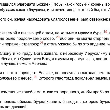
лишился благодати Божией; чтобы какой горький корень, во
жду
вами
какого блудника, или нечестивца, который бы, как 
 того он, желая наследовать благословение, был отвержен
19
осязаемой и пылающей огнем, не ко тьме и мраку и буре,
н
20
е не было продолжаемо слово,
ибо они не могли стерпеть
21
или поражен стрелою);
и столь ужасно было это видение,
ч
 Сиону и ко граду Бога живаго, к небесному Иерусалиму
бесах, и к Судии всех Богу, и к духам праведников, дости
ей лучше, нежели Авелева.
и вы от говорящего. Если те, не послушав глаголавшего н
26
голющего
с небес,
Которого глас тогда поколебал землю,
т изменение колеблемого, как сотворенного, чтобы пребыло
 непоколебимое, будем хранить благодать, которою будем
гнь поядающий.