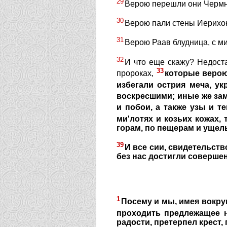
29
Верою перешли они Чермное
30
Верою пали стены Иерихон
31
Верою Раав блудница, с ми
32
И что еще скажу? Недоста
33
пророках,
которые верою
избегали острия меча, ук
воскресшими; иные же зам
и побои, а также узы и те
ми'лотях и козьих кожах, 
горам, по пещерам и ущел
39
И все сии, свидетельств
без нас достигли совершен
1
Посему и мы, имея вокруг
проходить предлежащее 
радости, претерпел крест