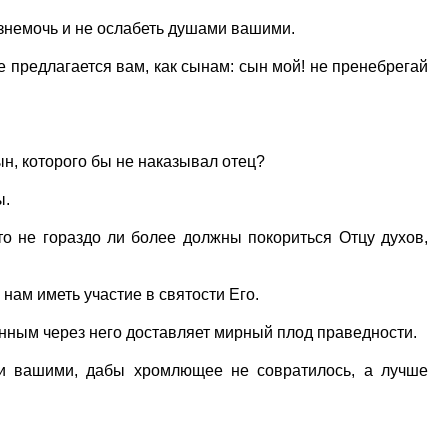
знемочь и не ослабеть душами вашими.
е предлагается вам, как сынам: сын мой! не пренебрегай
сын, которого бы не наказывал отец?
ы.
о не гораздо ли более должны покориться Отцу духов,
 нам иметь участие в святости Его.
енным через него доставляет мирный плод праведности.
и вашими, дабы хромлющее не совратилось, а лучше