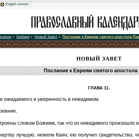
English version
исание
»
Библия
»
Новый Завет
»
Послание к Евреям святого апостола Па
НОВЫЙ ЗАВЕТ
Послание к Евреям святого апостола
ГЛАВА 11.
е ожидаемого и уверенность в невидимом.
ревние.
строены словом Божиим, так что из невидимого произошло 
ертву лучшую, нежели Каин; ею получил свидетельство, что