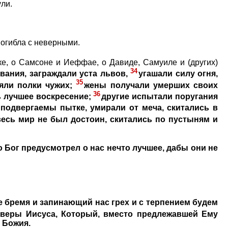
ли.
погибла с неверными.
ке, о Самсоне и Иеффае, о Давиде, Самуиле и (других)
34
вания, заграждали уста львов,
угашали силу огня,
35
яли полки чужих;
жены получали умерших своих
36
 лучшее воскресение;
другие испытали поругания
одвергаемы пытке, умирали от меча, скитались в
весь мир не был достоин, скитались по пустыням и
о Бог предусмотрел о нас нечто лучшее, дабы они не
ое бремя и запинающий нас грех и с терпением будем
 веры Иисуса, Который, вместо предлежавшей Ему
 Божия.