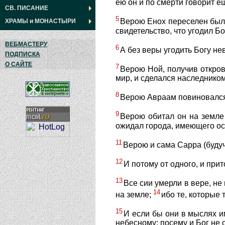
ею он и по смерти говорит е
СВ. ПИСАНИЕ
5
Верою Енох переселен был т
ХРАМЫ
и
МОНАСТЫРИ
свидетельство, что угодил Бо
ВЕБМАСТЕРУ
6
А без веры угодить Богу не
ПОДПИСКА
О САЙТЕ
7
Верою Ной, получив открове
мир, и сделался наследником
8
Верою Авраам повиновался п
9
Верою обитал он на земле 
ожидал города, имеющего осн
11
Верою и сама Сарра (будуч
12
И потому от одного, и при
13
Все сии умерли в вере, не
14
на земле;
ибо те, которые 
15
И если бы они в мыслях 
небесному; посему и Бог не 