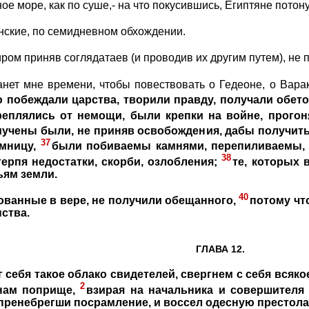
 море, как по суше,- на что покусившись, Египтяне потону
ские, по семидневном обхождении.
ром приняв соглядатаев (и проводив их другим путем), не 
нет мне времени, чтобы повествовать о Гедеоне, о Вара
 побеждали царства, творили правду, получали обето
реплялись от немощи, были крепки на войне, прогон
учены были, не приняв освобождения, дабы получить
37
мницу,
были побиваемы камнями, перепиливаемы, п
38
терпя недостатки, скорби, озлобления;
те, которых 
ьям земли.
40
ованные в вере, не получили обещанного,
потому чт
ства.
ГЛАВА 12.
 себя такое облако свидетелей, свергнем с себя всяк
2
нам поприще,
взирая на начальника и совершителя
, пренебрегши посрамление, и воссел одесную престола