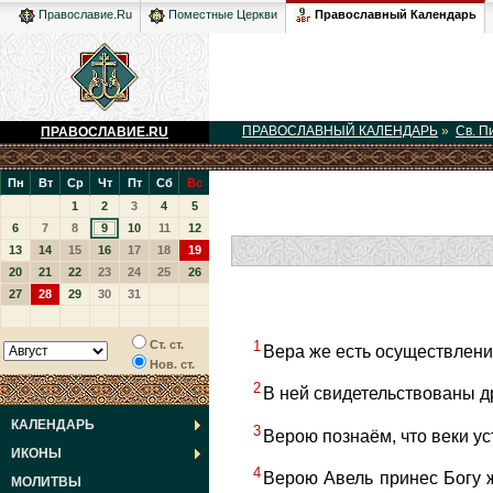
Православный Календарь
Православие.Ru
Поместные Церкви
ПРАВОСЛАВНЫЙ КАЛЕНДАРЬ
»
Св. П
ПРАВОСЛАВИЕ.RU
Пн
Вт
Ср
Чт
Пт
Сб
Вс
1
2
3
4
5
6
7
8
9
10
11
12
13
14
15
16
17
18
19
20
21
22
23
24
25
26
27
28
29
30
31
1
Ст. ст.
Вера же есть осуществлени
Нов. ст.
2
В ней свидетельствованы д
КАЛЕНДАРЬ
3
Верою познаём, что веки у
ИКОНЫ
4
Верою Авель принес Богу ж
МОЛИТВЫ