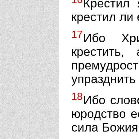
Крестил 
крестил ли 
17
Ибо Хр
крестить,
премудро
упразднить 
18
Ибо слов
юродство ес
сила Божия