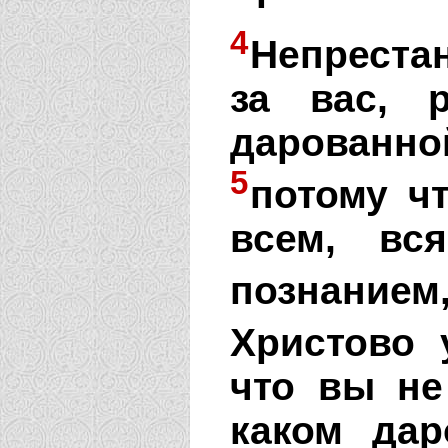
4
Непреста
за вас, 
дарованно
5
потому ч
всем, вс
познанием,
Христово 
что вы не
каком дар