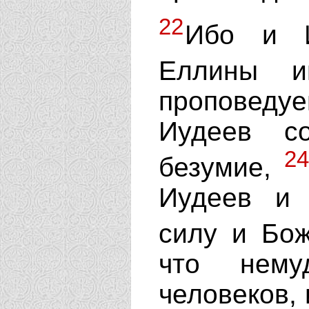
22
Ибо и И
Еллины и
проповеду
Иудеев с
24
безумие,
Иудеев и 
силу и Бо
что нему
человеков,