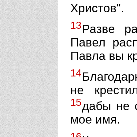
Христов".
13
Разве ра
Павел рас
Павла вы к
14
Благодарю
не крести
15
дабы не с
мое имя.
16