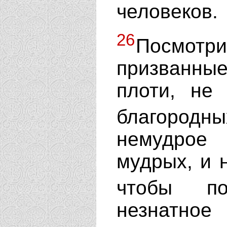
человеков.
26
Посмотр
призванные
плоти, не
благород
немудрое
мудрых, и 
чтобы п
незнатно