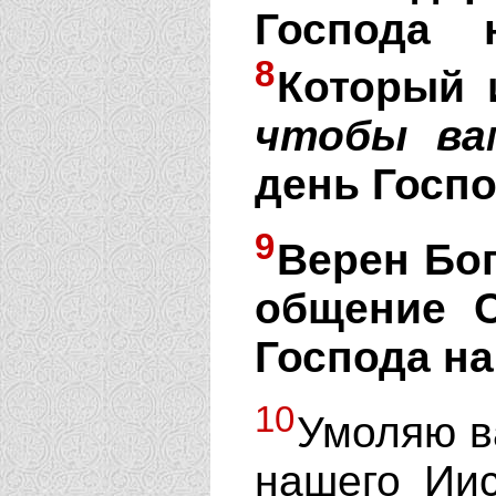
Господа 
8
Который 
чтобы
ва
день Госпо
9
Верен Бо
общение С
Господа на
10
Умоляю в
нашего Иис