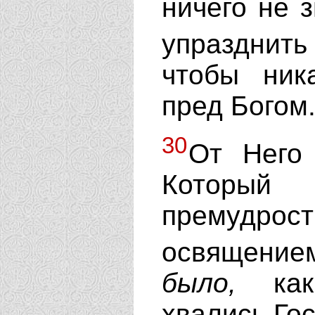
ничего не 
упразднит
чтобы ник
пред Богом
30
От Него
Который
премудрост
освящение
было,
как 
хвались Го