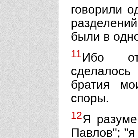
говорили о
разделени
были в одн
11
Ибо 
сделалос
братия мо
споры.
12
Я разумею
Павлов"; "я