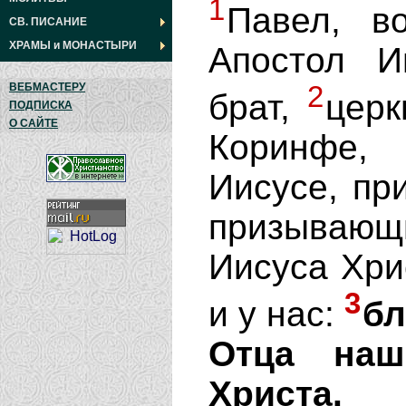
1
Павел, в
СВ. ПИСАНИЕ
ХРАМЫ
и
МОНАСТЫРИ
Апостол И
2
ВЕБМАСТЕРУ
брат,
церк
ПОДПИСКА
О САЙТЕ
Коринфе,
Иисусе, пр
призывающ
Иисуса Хрис
3
и у нас:
бл
Отца наш
Христа.