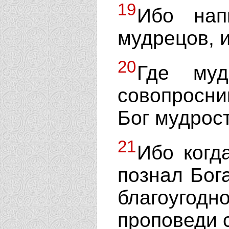
19
Ибо нап
мудрецов, и
20
Где муд
совопросни
Бог мудрост
21
Ибо ког
познал Бог
благоугод
проповеди 