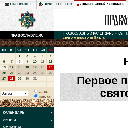
Православный Календарь
Православие.Ru
Поместные Церкви
ПРАВОСЛАВНЫЙ КАЛЕНДАРЬ
»
Св. П
ПРАВОСЛАВИЕ.RU
святого апостола Павла
Пн
Вт
Ср
Чт
Пт
Сб
Вс
1
2
3
4
5
6
7
8
9
10
11
12
13
14
15
16
17
18
19
20
21
22
23
24
25
26
Первое 
27
28
29
30
31
свят
Ст. ст.
Нов. ст.
КАЛЕНДАРЬ
ИКОНЫ
МОЛИТВЫ