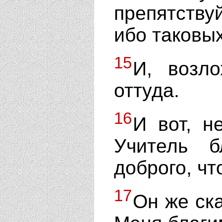
препятству
ибо таковы
15
И, возл
оттуда.
16
И вот, н
Учитель б
доброго, ч
17
Он же ск