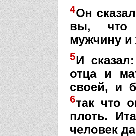
4
Он сказал
вы, что 
мужчину и
5
И сказал
отца и ма
своей, и 
6
так что 
плоть. Ита
человек да