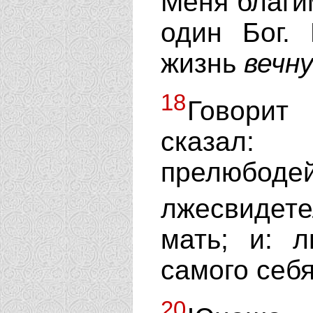
Меня благим
один Бог.
жизнь
вечн
18
Говорит
сказал
прелюбод
лжесвидет
мать; и: л
самого себя
20