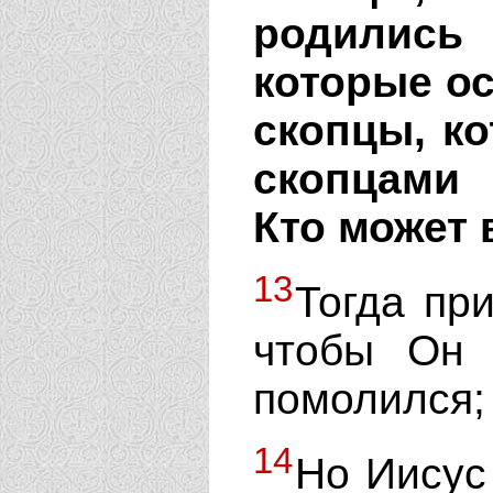
родились
которые ос
скопцы, к
скопцами 
Кто может 
13
Тогда пр
чтобы Он 
помолился;
14
Но Иисус 