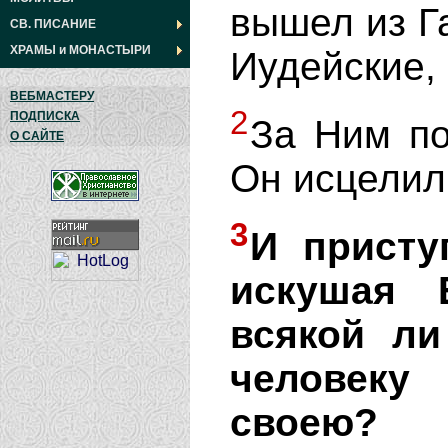
вышел из Г
СВ. ПИСАНИЕ
ХРАМЫ
и
МОНАСТЫРИ
Иудейские,
ВЕБМАСТЕРУ
2
ПОДПИСКА
За Ним по
О САЙТЕ
Он исцелил
3
И присту
искушая 
всякой ли
человеку
своею?