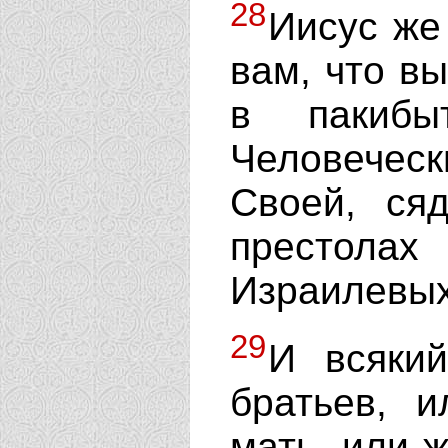
28
Иисус же
вам, что в
в пакибы
Человече
Своей, ся
престолах
Израилевых
29
И всякий
братьев, и
мать, или ж