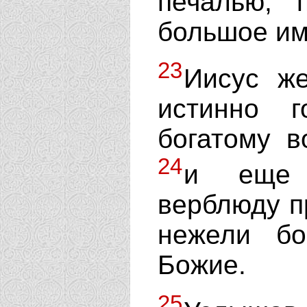
печалью, 
большое им
23
Иисус же
истинно 
богатому в
24
и еще 
верблюду п
нежели бо
Божие.
25