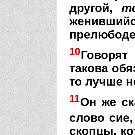
другой,
т
женивши
прелюбоде
10
Говорят
такова обя
то лучше н
11
Он же ск
слово сие,
скопцы, ко