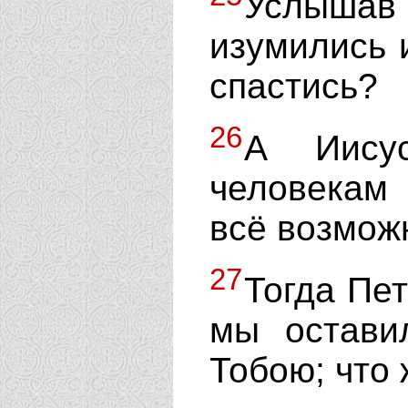
Услышав 
изумились и
спастись?
26
А Иисус
человекам
всё возмож
27
Тогда Пет
мы остави
Тобою; что 