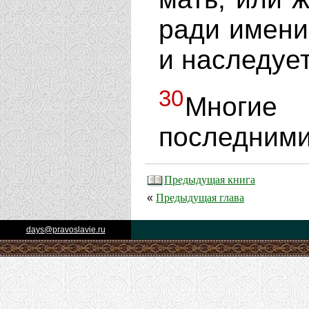
ради имени 
и наследуе
30
Многи
последними
Предыдущая книга
Предыдущая глава
«
days@pravoslavie.ru