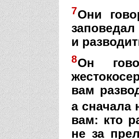
7
Они гово
заповедал
и разводит
8
Он гов
жестокос
вам разво
а сначала 
вам: кто 
не за пре