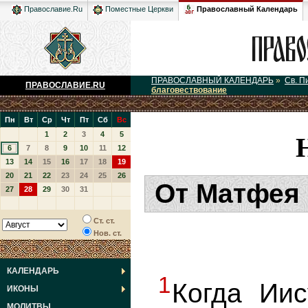
Православный Календарь
Православие.Ru
Поместные Церкви
ПРАВОСЛАВНЫЙ КАЛЕНДАРЬ
»
Св. П
ПРАВОСЛАВИЕ.RU
благовествование
Пн
Вт
Ср
Чт
Пт
Сб
Вс
1
2
3
4
5
6
7
8
9
10
11
12
13
14
15
16
17
18
19
20
21
22
23
24
25
26
От Матфея 
27
28
29
30
31
Ст. ст.
Нов. ст.
КАЛЕНДАРЬ
1
Когда Иис
ИКОНЫ
МОЛИТВЫ