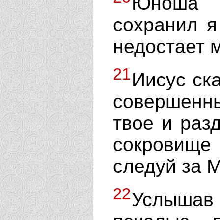
Юноша 
сохранил я
недостает 
21
Иисус ск
совершенн
твое и раз
сокровище
следуй за 
22
Услышав 