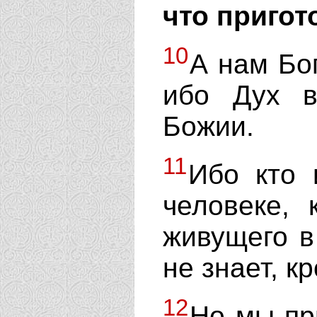
что пригот
10
А нам Бо
ибо Дух в
Божии.
11
Ибо кто 
человеке, 
живущего в
не знает, к
12
Но мы пр