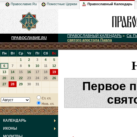
Православный Календарь
Православие.Ru
Поместные Церкви
ПРАВОСЛАВНЫЙ КАЛЕНДАРЬ
»
Св. П
ПРАВОСЛАВИЕ.RU
святого апостола Павла
Пн
Вт
Ср
Чт
Пт
Сб
Вс
1
2
3
4
5
6
7
8
9
10
11
12
13
14
15
16
17
18
19
20
21
22
23
24
25
26
Первое 
27
28
29
30
31
свят
Ст. ст.
Нов. ст.
КАЛЕНДАРЬ
ИКОНЫ
МОЛИТВЫ