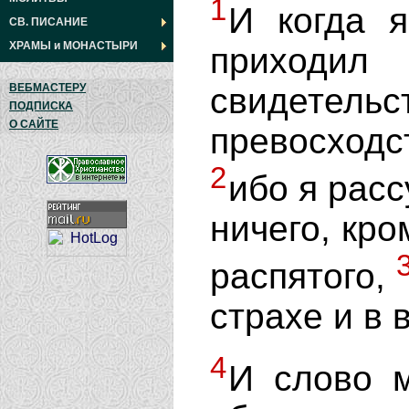
1
И когда я
СВ. ПИСАНИЕ
ХРАМЫ
и
МОНАСТЫРИ
приход
свидете
ВЕБМАСТЕРУ
ПОДПИСКА
О САЙТЕ
превосход
2
ибо я рас
ничего, кро
распятого,
страхе и в 
4
И слово 