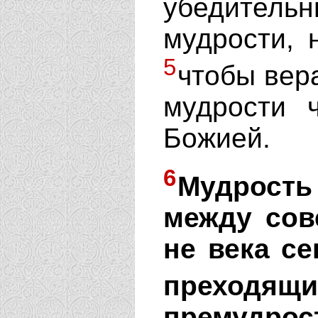
убедитель
мудрости, 
5
чтобы вер
мудрости 
Божией.
6
Мудрост
между сов
не века се
преходящи
премудр