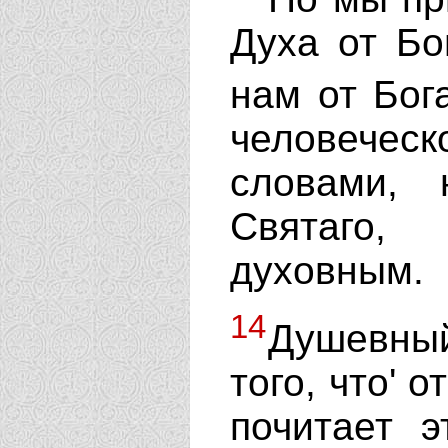
Духа от Бо
нам от Бог
человечес
словами,
Святаго,
духовным.
14
Душевны
того, что' 
почитает 