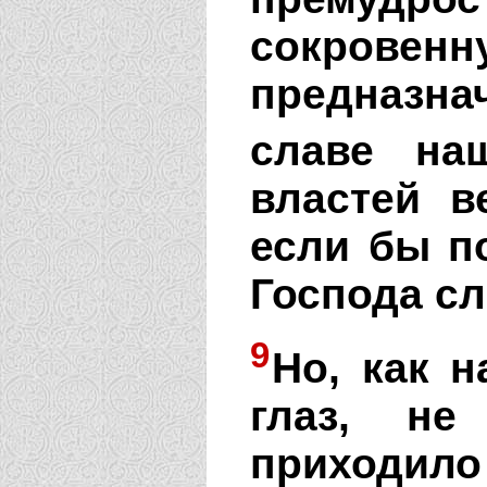
сокро
предназна
славе наш
властей в
если бы п
Господа с
9
Но, как н
глаз, н
приходило