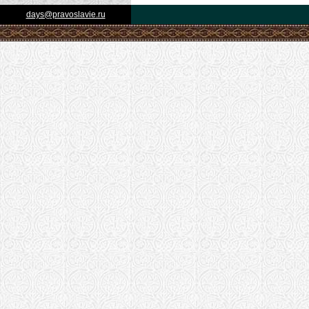
days@pravoslavie.ru