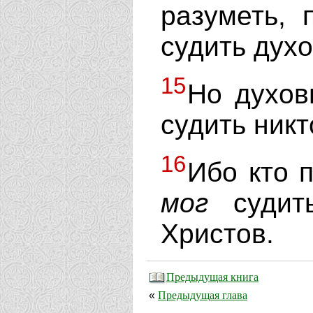
разуметь,
судить духо
15
Но духов
судить никт
16
Ибо кто 
мог
судит
Христов.
Предыдущая книга
Предыдущая глава
«