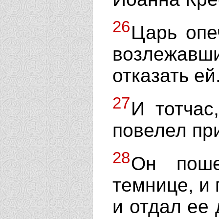
26
Царь опе
возлежав
отказать ей
27
И тотчас
повелел при
28
Он поше
темнице, и 
и отдал ее 