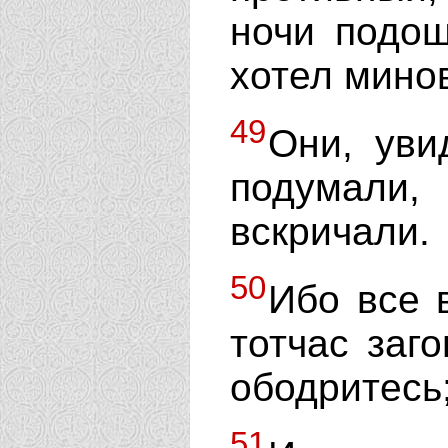
ночи подош
хотел минов
49
Они, уви
подумали
вскричали.
50
Ибо все 
тотчас заг
ободритесь;
51