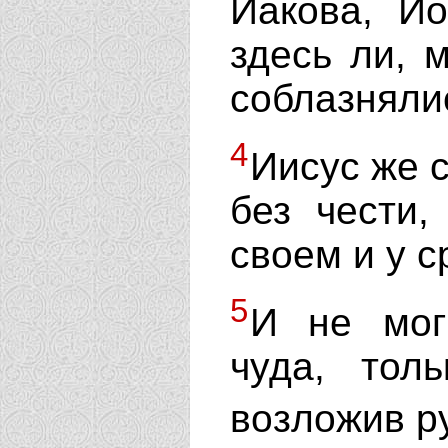
Иакова, И
здесь ли, 
соблазняли
4
Иисус же с
без чести,
своем и у с
5
И не мог
чуда, тол
возложив р