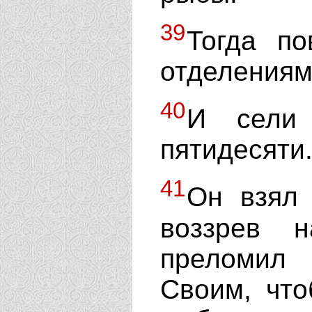
39
Тогда по
отделениям
40
И сели
пятидесяти
41
Он взял 
воззрев 
преломил
Своим, что