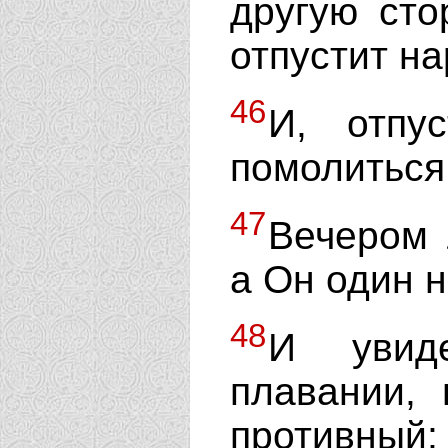
другую сто
отпустит на
46
И, отпу
помолиться
47
Вечером 
а Он один н
48
И увид
плавании,
противный;