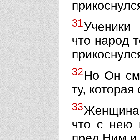
прикоснулс
31
Ученики 
что народ т
прикоснулс
32
Но Он см
ту, которая
33
Женщина 
что с нею 
пред Ним и 