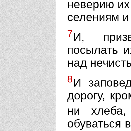
неверию их
селениям и
7
И, приз
посылать и
над нечист
8
И запове
дорогу, кро
ни хлеба
обуваться в