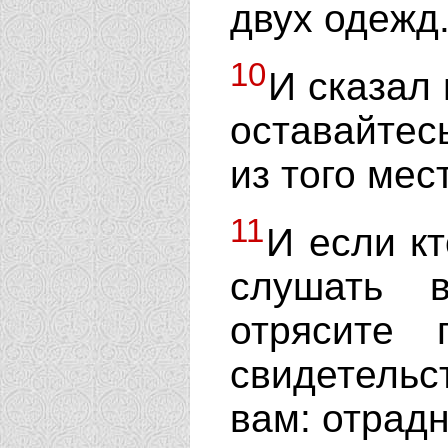
двух одежд
10
И сказал 
оставайтес
из того мес
11
И если кт
слушать в
отрясите
свидетельс
вам: отрад