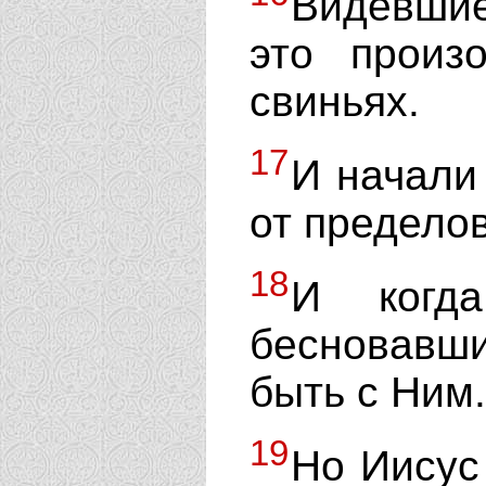
Видевшие
это произ
свиньях.
17
И начали
от пределов
18
И когд
бесновавш
быть с Ним.
19
Но Иисус 