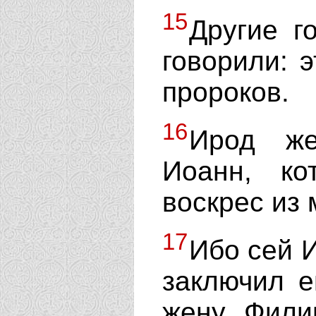
15
Другие г
говорили: э
пророков.
16
Ирод же
Иоанн, ко
воскрес из 
17
Ибо сей И
заключил е
жену Филип