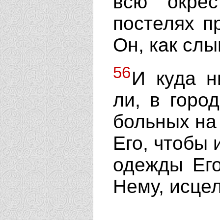
всю окре
постелях п
Он, как сл
56
И куда н
ли, в горо
больных на
Его, чтобы 
одежды Его
Нему, исце