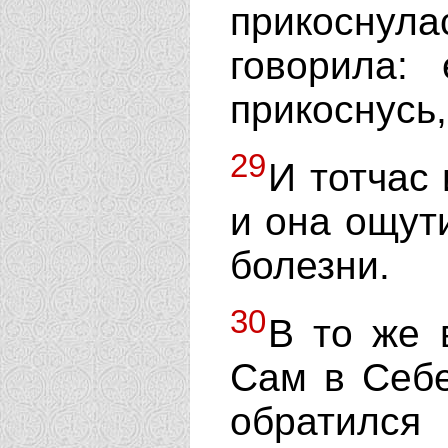
прикоснул
говорила:
прикоснусь
29
И тотчас 
и она ощути
болезни.
30
В то же 
Сам в Себе
обратился