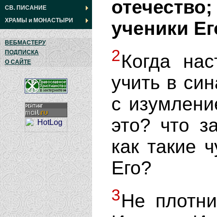
отечеств
СВ. ПИСАНИЕ
ХРАМЫ
и
МОНАСТЫРИ
ученики Ег
ВЕБМАСТЕРУ
2
ПОДПИСКА
Когда нас
О САЙТЕ
учить в си
с изумлени
это? что з
как такие 
Его?
3
Не плотни