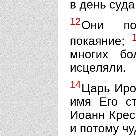
в день суда
12
Они по
покаяние;
многих б
исцеляли.
14
Царь Ир
имя Его ст
Иоанн Крес
и потому ч