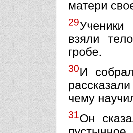
матери сво
29
Ученики
взяли тел
гробе.
30
И собрал
рассказали
чему научи
31
Он сказа
пустынно