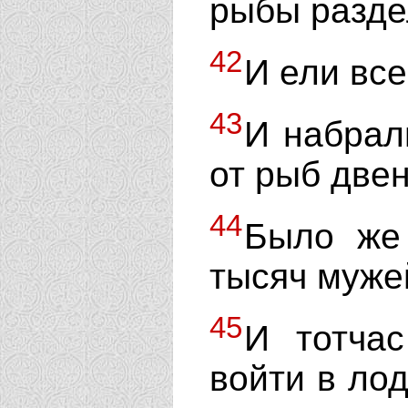
рыбы разде
42
И ели все
43
И набрал
от рыб две
44
Было же
тысяч муже
45
И тотчас
войти в лод