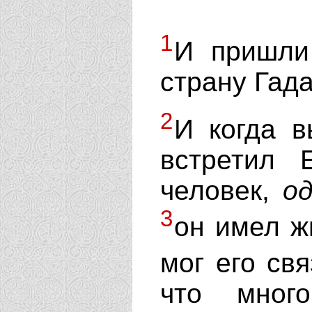
1
И пришли
страну Гад
2
И когда в
встретил 
человек,
о
3
он имел ж
мог его св
что мног