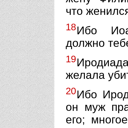
что женился
18
Ибо Иоа
должно тебе
19
Иродиад
желала убит
20
Ибо Ирод
он муж пра
его; много