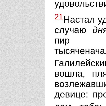
удовольств
21
Настал уд
случаю
дн
пир в
тысяченач
Галилейс
вошла, пл
возлежав
девице: пр