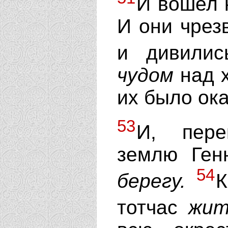
И вошел к
И они чрез
и дивили
чудом
над х
их было ок
53
И, пере
землю Ген
54
берегу.
К
тотчас
жит