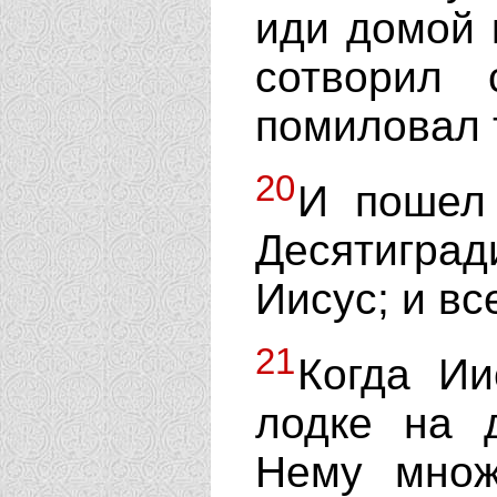
иди домой 
сотворил
помиловал 
20
И пошел 
Десятигра
Иисус; и вс
21
Когда Ии
лодке на д
Нему множ