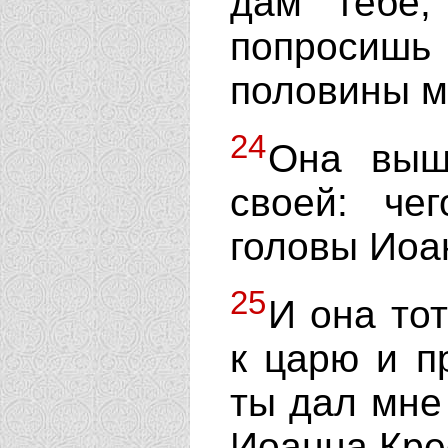
дам тебе
попросишь 
половины м
24
Она выш
своей: че
головы Иоа
25
И она то
к царю и пр
ты дал мне
Иоанна Кре