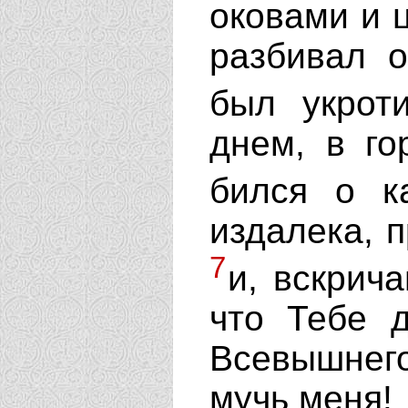
оковами и 
разбивал о
был укрот
днем, в го
бился о 
издалека, 
7
и, вскрича
что Тебе 
Всевышнего
мучь меня!