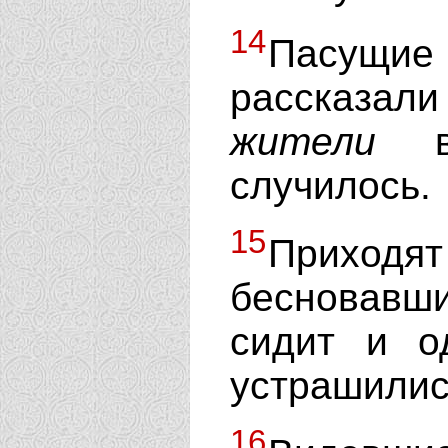
14
Пасущие
рассказали
жители
вы
случилось.
15
Приходя
бесновавши
сидит и о
устрашилис
16