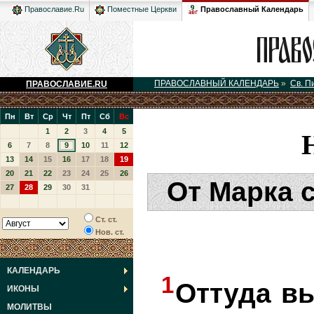
Православный Календарь
Православие.Ru
Поместные Церкви
ПРАВОСЛАВНЫЙ КАЛЕНДАРЬ
»
Св. П
ПРАВОСЛАВИЕ.RU
Пн
Вт
Ср
Чт
Пт
Сб
Вс
1
2
3
4
5
6
7
8
9
10
11
12
13
14
15
16
17
18
19
20
21
22
23
24
25
26
От Марка 
27
28
29
30
31
Ст. ст.
Нов. ст.
КАЛЕНДАРЬ
1
Оттуда в
ИКОНЫ
МОЛИТВЫ