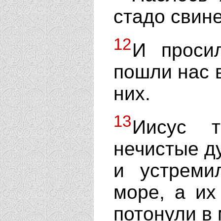
стадо свине
12
И просил
пошли нас в
них.
13
Иисус т
нечистые ду
и устреми
море, а их
потонули в 