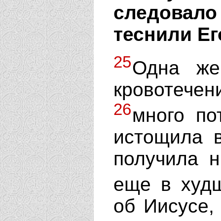
следовал
теснили Ег
25
Одна же
кровотеч
26
много по
истощила в
получила н
еще в худ
об Иисусе,