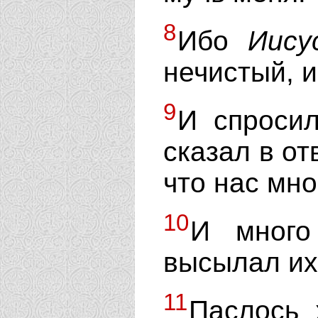
8
Ибо
Иису
нечистый, и
9
И спросил
сказал в от
что нас мно
10
И много
высылал их 
11
Паслось 