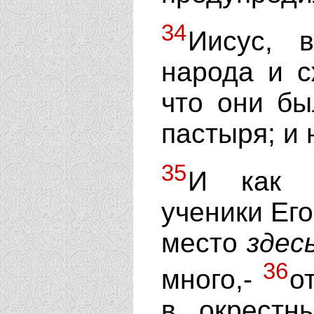
34
Иисус, 
народа и с
что они бы
пастыря; и 
35
И как в
ученики Его
место
здес
36
много,-
о
в окрестн