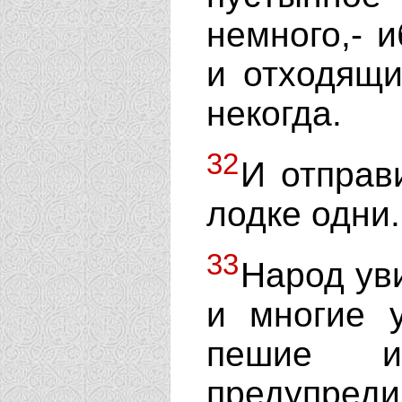
немного,- 
и отходящи
некогда.
32
И отправ
лодке одни.
33
Народ ув
и многие 
пешие и
предупредил