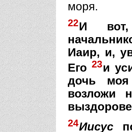
моря.
22
И вот
начальни
Иаир, и, у
23
Его
и ус
дочь моя
возложи 
выздоровел
24
Иисус
по