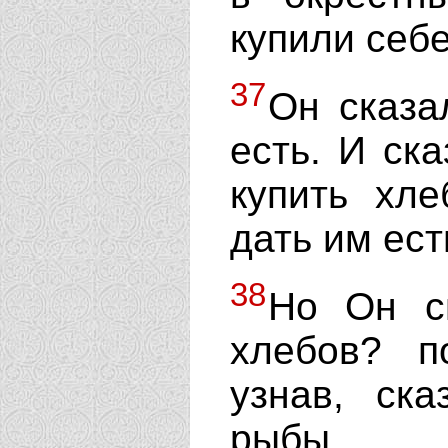
купили себе
37
Он сказа
есть. И ск
купить хл
дать им ест
38
Но Он сп
хлебов? п
узнав, ск
рыбы.