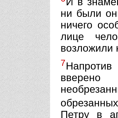
И в знаме
ни были он
ничего осо
лице чел
возложили 
7
Напротив
вверен
необреза
обрезанн
Петру в а