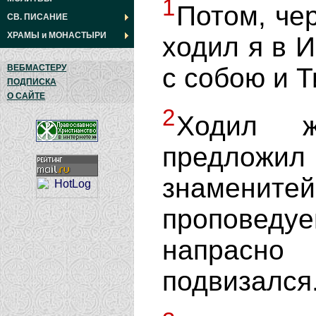
1
Потом, чер
СВ. ПИСАНИЕ
ХРАМЫ
и
МОНАСТЫРИ
ходил я в 
с собою и Т
ВЕБМАСТЕРУ
ПОДПИСКА
О САЙТЕ
2
Ходил 
предло
знамените
проповеду
напрасно
подвизался