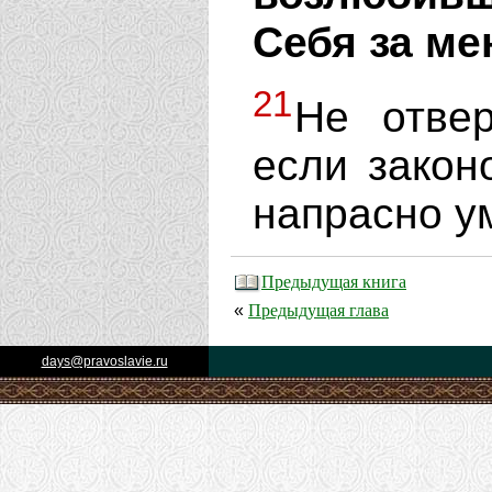
Себя за ме
21
Не отвер
если закон
напрасно у
Предыдущая книга
Предыдущая глава
«
days@pravoslavie.ru