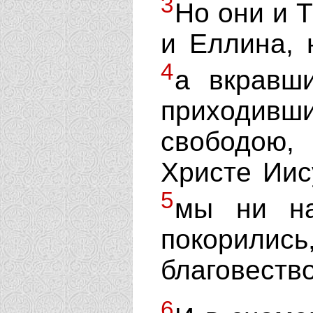
3
Но они и Т
и Еллина, 
4
а вкравш
приходивш
свободою
Христе Иис
5
мы ни на
покори
благовеств
6