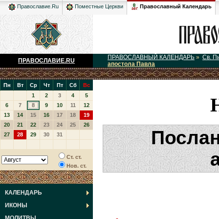
Православный Календарь
Православие.Ru
Поместные Церкви
ПРАВОСЛАВНЫЙ КАЛЕНДАРЬ
»
Св. П
ПРАВОСЛАВИЕ.RU
апостола Павла
Пн
Вт
Ср
Чт
Пт
Сб
Вс
1
2
3
4
5
6
7
8
9
10
11
12
13
14
15
16
17
18
19
20
21
22
23
24
25
26
Послан
27
28
29
30
31
Ст. ст.
Нов. ст.
КАЛЕНДАРЬ
ИКОНЫ
МОЛИТВЫ