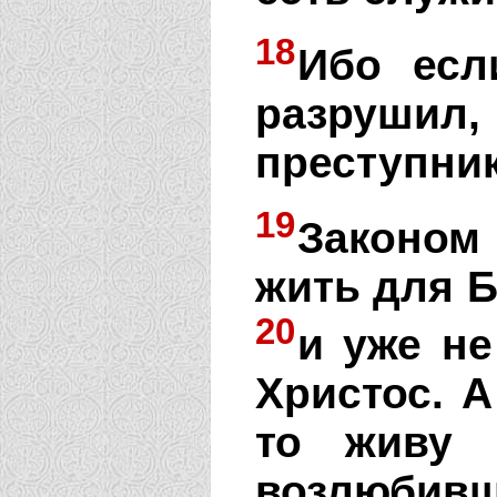
18
Ибо есл
разрушил
преступни
19
Законом 
жить для Б
20
и уже не
Христос. А
то живу 
возлюбив