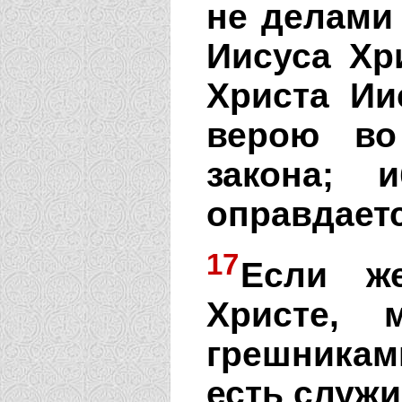
не делами 
Иисуса Хр
Христа Ии
верою во
закона; 
оправдаетс
17
Если ж
Христе, 
грешника
есть служи