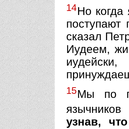
14
Но когда 
поступают 
сказал Петр
Иудеем, жи
иудейски,
принуждаеш
15
Мы по п
язычников
узнав, чт