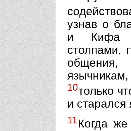
содействов
узнав о бл
и Кифа 
столпами, 
общения
язычника
10
только ч
и старался 
11
Когда же