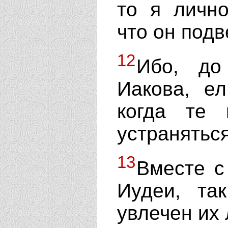
то я лично
что он под
12
Ибо, до
Иакова, е
когда те 
устранятьс
13
Вместе с
Иудеи, та
увлечен их