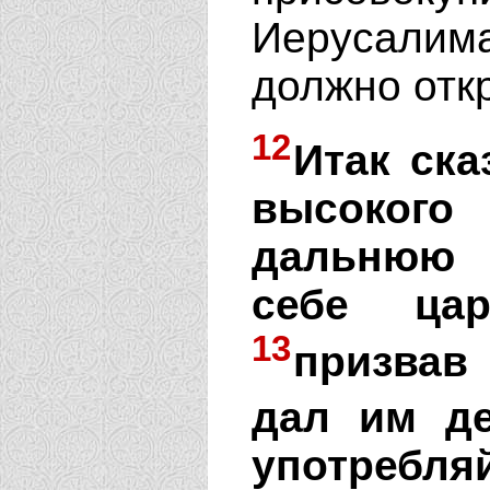
Иерусалима
должно отк
12
Итак ска
высокого
дальнюю 
себе цар
13
призвав
дал им д
употребля