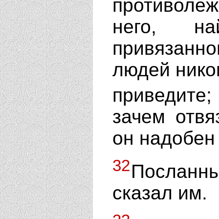
противоле
него, на
привязанно
людей никог
приведите
зачем отвя
он надобен 
32
Посланны
сказал им.