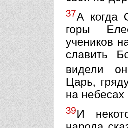
37
А когда 
горы Еле
учеников н
славить Б
видели о
Царь, гряд
на небесах
39
И некот
народа ска