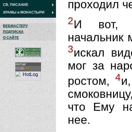
проходил че
СВ. ПИСАНИЕ
ХРАМЫ
и
МОНАСТЫРИ
2
И вот, 
ВЕБМАСТЕРУ
ПОДПИСКА
начальник 
О САЙТЕ
3
искал вид
мог за нар
4
ростом,
и
смоковницу,
что Ему н
нее.