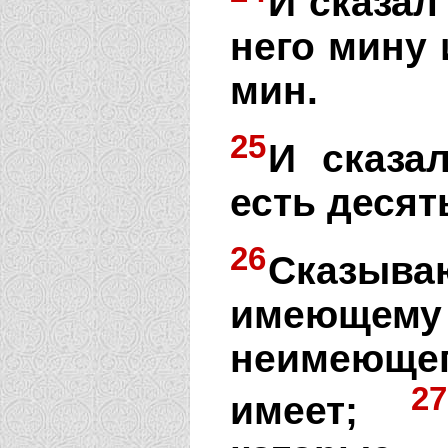
И сказал
него мину
мин.
25
И сказал
есть десят
26
Сказыв
имеющем
неимеюще
27
имеет;