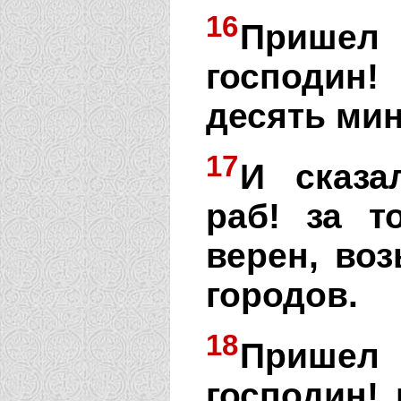
16
Прише
господин
десять мин
17
И сказа
раб! за 
верен, во
городов.
18
Прише
господин!