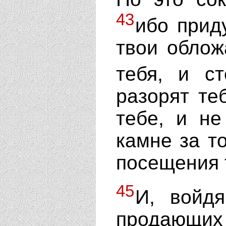
43
ибо приду
твои облож
тебя, и с
разорят те
тебе, и не
камне за то
посещения 
45
И, войдя
продающи