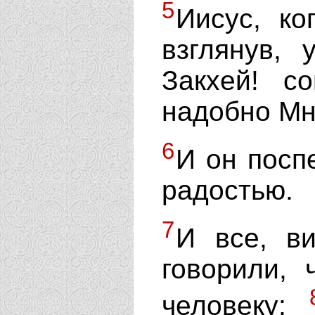
5
Иисус, ко
взглянув, 
Закхей! с
надобно Мне
6
И он посп
радостью.
7
И все, ви
говорили,
человеку;