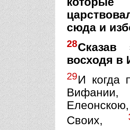
которые
царствов
сюда и изб
28
Сказав 
восходя в 
29
И когда 
Вифании,
Елеонскою
Своих,