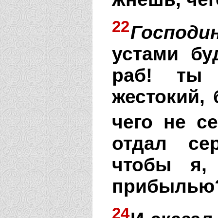
22
Господи
устами бу
раб! ты 
жестокий, 
чего не се
отдал се
чтобы я,
прибылью
24