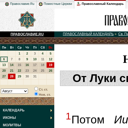
Православный Календарь
Православие.Ru
Поместные Церкви
ПРАВОСЛАВНЫЙ КАЛЕНДАРЬ
»
Св. П
ПРАВОСЛАВИЕ.RU
Пн
Вт
Ср
Чт
Пт
Сб
Вс
1
2
3
4
5
6
7
8
9
10
11
12
13
14
15
16
17
18
19
20
21
22
23
24
25
26
От Луки с
27
28
29
30
31
Ст. ст.
Нов. ст.
КАЛЕНДАРЬ
1
Потом
Ии
ИКОНЫ
МОЛИТВЫ