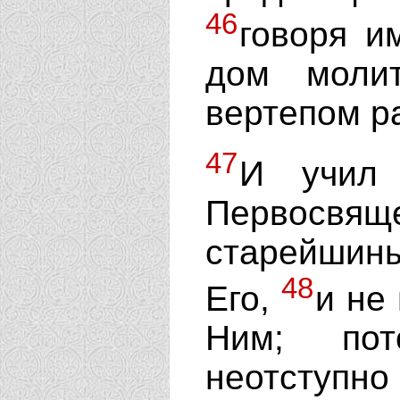
46
говоря и
дом моли
вертепом р
47
И учил 
Первосвящ
старейшин
48
Его,
и не
Ним; по
неотступно