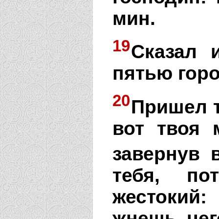
мин.
19
Сказал 
пятью гор
20
Пришел т
вот твоя 
завернув в
тебя, по
жестокий:
жнешь, чег