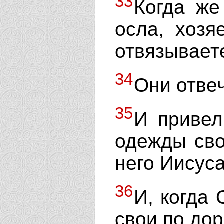
33
Когда же
осла, хозя
отвязывает
34
Они отвеч
35
И привел
одежды сво
него Иисуса
36
И, когда
свои по дор