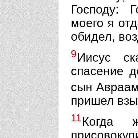
Господу: 
моего я отд
обидел, воз
9
Иисус ск
спасение д
сын Авраа
пришел взы
11
Когда 
присовокуп