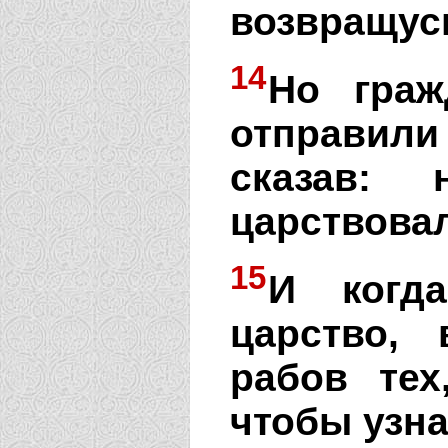
возвращус
14
Но граж
отправили 
сказав:
царствовал
15
И когда
царство,
рабов тех
чтобы узна