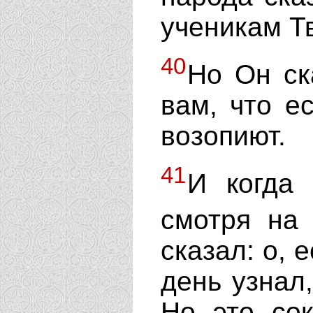
ученикам Т
40
Но Он ск
вам, что е
возопиют.
41
И когда 
смотря на
сказал: о, 
день узнал,
Но это сок