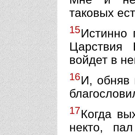
таковых ес
15
Истинно 
Царствия 
войдет в не
16
И, обняв 
благословил
17
Когда вы
некто, па