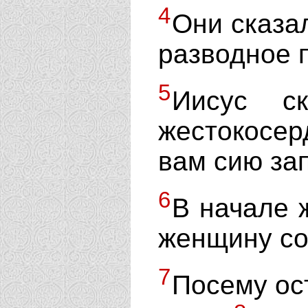
4
Они сказа
разводное 
5
Иисус с
жестокосе
вам сию за
6
В начале 
женщину со
7
Посему ост