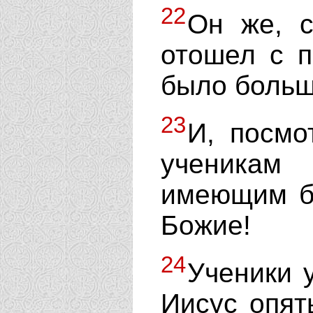
22
Он же, с
отошел с п
было больш
23
И, посмо
ученикам
имеющим бо
Божие!
24
Ученики 
Иисус опять