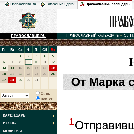
Православный Календарь
Православие.Ru
Поместные Церкви
ПРАВОСЛАВНЫЙ КАЛЕНДАРЬ
»
Св. П
ПРАВОСЛАВИЕ.RU
Пн
Вт
Ср
Чт
Пт
Сб
Вс
1
2
3
4
5
6
7
8
9
10
11
12
13
14
15
16
17
18
19
20
21
22
23
24
25
26
От Марка 
27
28
29
30
31
Ст. ст.
Нов. ст.
КАЛЕНДАРЬ
1
Отправив
ИКОНЫ
МОЛИТВЫ