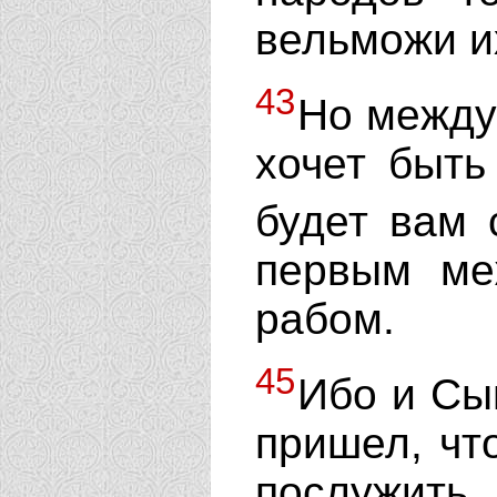
вельможи и
43
Но между 
хочет быть
будет вам 
первым ме
рабом.
45
Ибо и Сы
пришел, чт
послужить