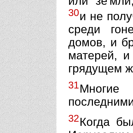
или зе'мли
30
и не полу
среди гон
домов, и бр
матерей, и
грядущем ж
31
Многи
последними
32
Когда бы