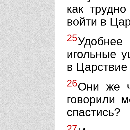
как трудно
войти в Ца
25
Удобнее
игольные у
в Царствие
26
Они же ч
говорили м
спастись?
27