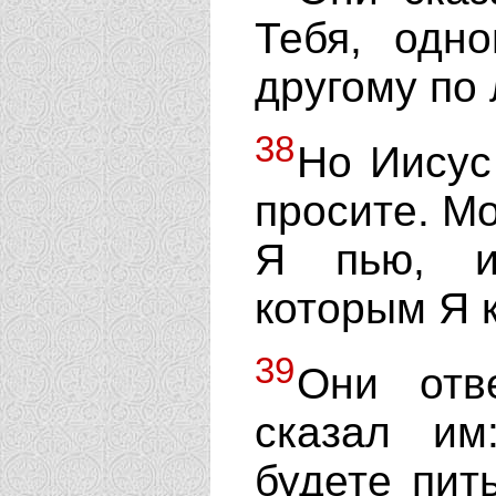
Тебя, одн
другому по 
38
Но Иисус 
просите. Мо
Я пью, и
которым Я 
39
Они отв
сказал им
будете пит