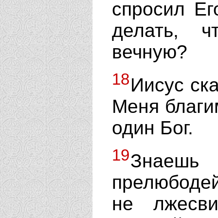
спросил Ег
делать, ч
вечную?
18
Иисус ск
Меня благим
один Бог.
19
Знае
прелюбодейс
не лжесви