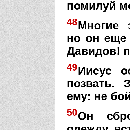
помилуй м
48
Многие 
но он еще
Давидов! 
49
Иисус о
позвать. 
ему: не бой
50
Он сбр
одежду, вс