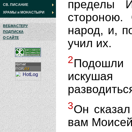
пределы И
СВ. ПИСАНИЕ
ХРАМЫ
и
МОНАСТЫРИ
стороною.
народ, и, 
ВЕБМАСТЕРУ
ПОДПИСКА
О САЙТЕ
учил их.
2
Подошли
искушая 
разводитьс
3
Он сказал
вам Моисе