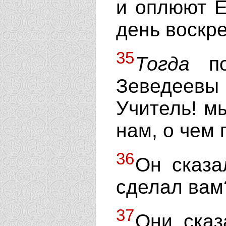
и оплюют Ег
день воскре
35
Тогда
по
Зеведеевы 
Учитель! м
нам, о чем 
36
Он сказа
сделал вам
37
Они сказ