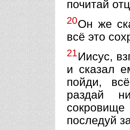
почитай отц
20
Он же ск
всё это сох
21
Иисус, вз
и сказал е
пойди, вс
раздай н
сокровище
последуй за