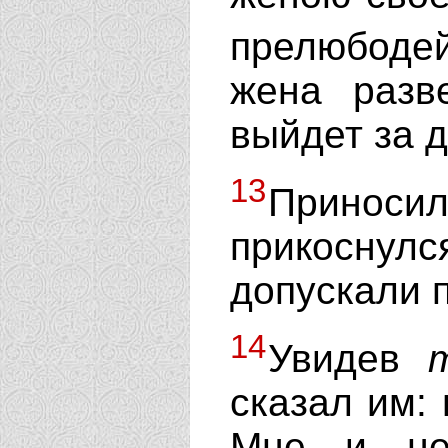
прелюбоде
жена разв
выйдет за д
13
Приносил
прикоснул
допускали 
14
Увидев
сказал им: 
Мне и не