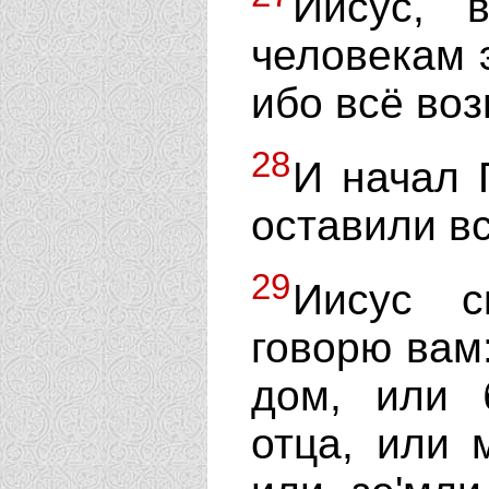
Иисус, в
человекам э
ибо всё воз
28
И начал 
оставили в
29
Иисус с
говорю вам:
дом, или 
отца, или 