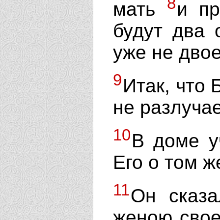
8
мать
и пр
будут два 
уже не двое
9
Итак, что 
не разлучае
10
В доме у
Его о том ж
11
Он сказа
женою свое