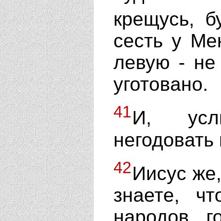
крещусь, б
сесть у Ме
левую - н
уготовано.
41
И, усл
негодовать 
42
Иисус же,
знаете, ч
народов г