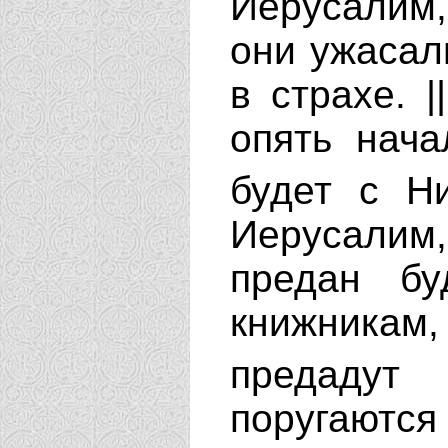
Иерусалим,
они ужасал
в страхе. 
опять нача
будет с 
Иерусали
предан бу
книжникам,
предаду
поругаются 