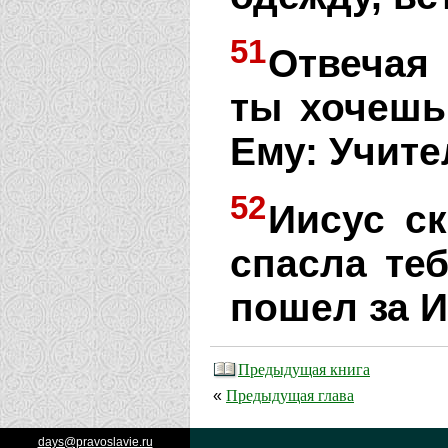
51
Отвечая 
ты хочешь
Ему: Учите
52
Иисус ск
спасла теб
пошел за И
Предыдущая книга
Предыдущая глава
«
days@pravoslavie.ru