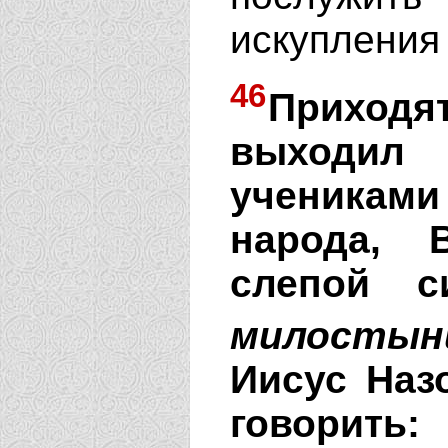
искупления
46
Приходя
выходил
ученикам
народа, 
слепой с
милостын
Иисус Наз
говорить