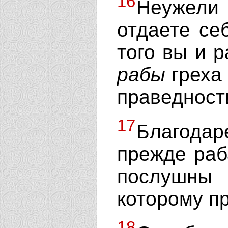
16
Неужели 
отдаете се
того вы и р
рабы
греха 
праведност
17
Благода
прежде раб
послушны
которому п
18