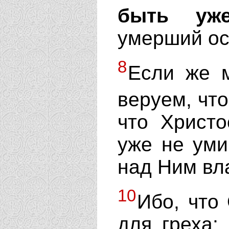
быть уже
умерший ос
8
Если же 
веруем, чт
что Христо
уже не уми
над Ним вл
10
Ибо, что
для греха;