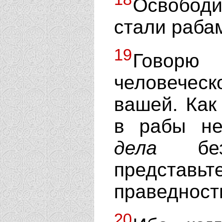
Освобод
стали раба
19
Гов
человечес
вашей. Как
в рабы не
дела
безз
представ
праведност
20