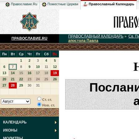
Православный Календарь
Православие.Ru
Поместные Церкви
ПРАВОСЛАВНЫЙ КАЛЕНДАРЬ
»
Св. П
ПРАВОСЛАВИЕ.RU
апостола Павла
Пн
Вт
Ср
Чт
Пт
Сб
Вс
1
2
3
4
5
6
7
8
9
10
11
12
13
14
15
16
17
18
19
20
21
22
23
24
25
26
Послани
27
28
29
30
31
Ст. ст.
Нов. ст.
КАЛЕНДАРЬ
ИКОНЫ
МОЛИТВЫ