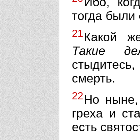
Ибо, ког
тогда были
21
Какой ж
Такие
де
стыдитесь
смерть.
22
Но ныне,
греха и ст
есть святос