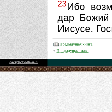
23
Ибо возм
дар Божий 
Иисусе, Го
Предыдущая книга
Предыдущая глава
«
days@pravoslavie.ru