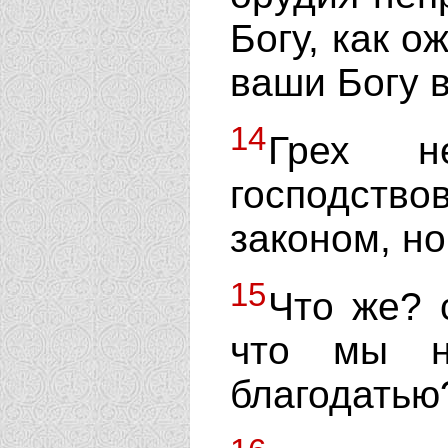
Богу, как о
ваши Богу 
14
Грех 
господст
законом, но
15
Что же? 
что мы н
благодатью