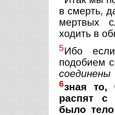
в смерть, д
мертвых 
ходить в о
5
Ибо есл
подобием с
соединены
6
зная то,
распят с
было тело