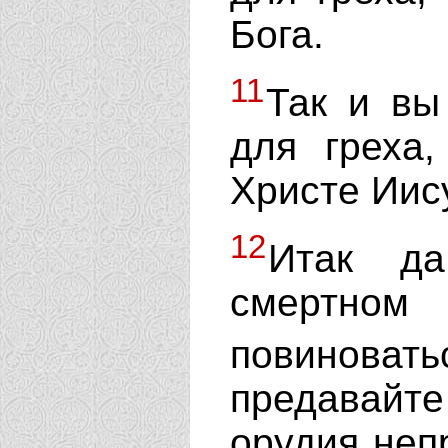
Бога.
11
Так и вы
для греха
Христе Иис
12
Итак да
смертном
повиноватьс
предавайт
орудия неп