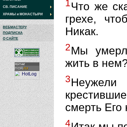
1
Что же ск
СВ. ПИСАНИЕ
ХРАМЫ
и
МОНАСТЫРИ
грехе, что
Никак.
ВЕБМАСТЕРУ
ПОДПИСКА
О САЙТЕ
2
Мы умерл
жить в нем
3
Неужели 
крестивши
смерть Его
4
Итак мы п