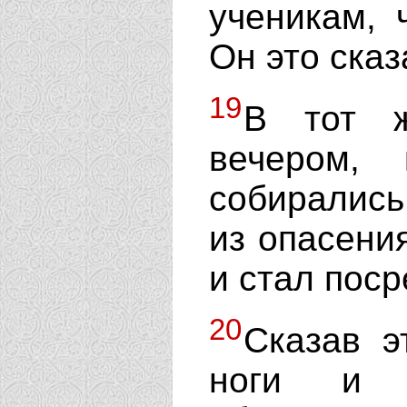
ученикам,
Он это сказ
19
В тот ж
вечером,
собирались
из опасени
и стал поср
20
Сказав э
ноги и 