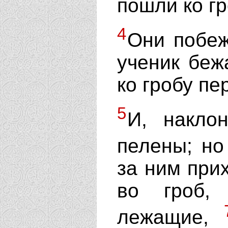
пошли ко гр
4
Они побеж
ученик беж
ко гробу пе
5
И, накло
пелены; н
за ним при
во гроб,
лежащие,