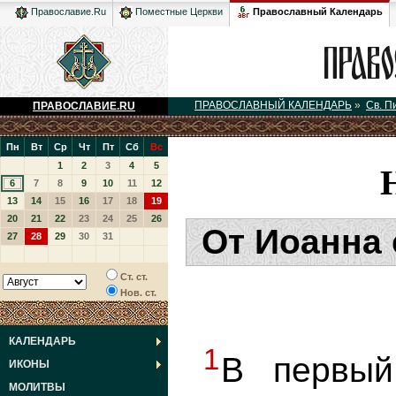
Православный Календарь
Православие.Ru
Поместные Церкви
ПРАВОСЛАВНЫЙ КАЛЕНДАРЬ
»
Св. П
ПРАВОСЛАВИЕ.RU
Пн
Вт
Ср
Чт
Пт
Сб
Вс
1
2
3
4
5
6
7
8
9
10
11
12
13
14
15
16
17
18
19
20
21
22
23
24
25
26
От Иоанна 
27
28
29
30
31
Ст. ст.
Нов. ст.
КАЛЕНДАРЬ
1
В первы
ИКОНЫ
МОЛИТВЫ