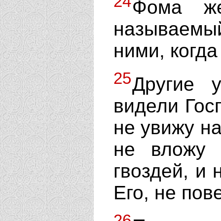
24
Фома же
называемы
ними, когда
25
Другие 
видели Госп
не увижу на
не вложу 
гвоздей, и 
Его, не пов
26