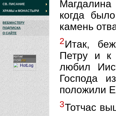
Магдалина
СВ. ПИСАНИЕ
ХРАМЫ
и
МОНАСТЫРИ
когда было
камень отва
ВЕБМАСТЕРУ
ПОДПИСКА
О САЙТЕ
2
Итак, бе
Петру и к 
любил Иис
Господа и
положили Е
3
Тотчас выш