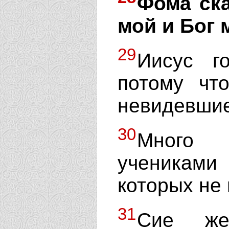
Фома ска
мой и Бог 
29
Иисус г
потому чт
невидевшие
30
Много 
учениками 
которых не 
31
Сие же