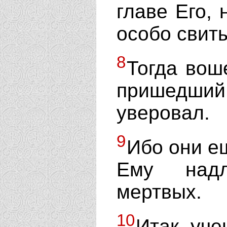
главе Его,
особо свиты
8
Тогда вош
пришедший
уверовал.
9
Ибо они ещ
Ему надл
мертвых.
10
Итак уче