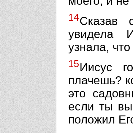
моего, и не
14
Сказав 
увидела 
узнала, что
15
Иисус г
плачешь? к
это садовн
если ты вы
положил Его