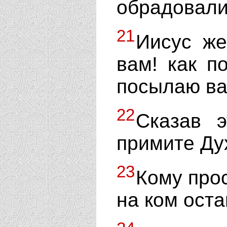
обрадовали
21
Иисус же
вам! как 
посылаю ва
22
Сказав э
примите Ду
23
Кому прос
на ком оста