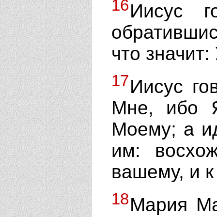
16
Иисус г
обратившись
что значит:
17
Иисус го
Мне, ибо 
Моему; а и
им: восхо
вашему, и к
18
Мария Ма