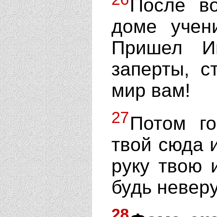
После в
доме учен
Пришел И
заперты, с
мир вам!
27
Потом го
твой сюда 
руку твою 
будь невер
28