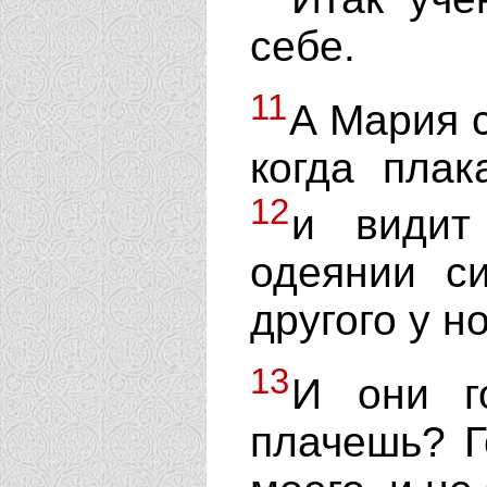
себе.
11
А Мария с
когда плак
12
и видит
одеянии с
другого у н
13
И они г
плачешь? Г