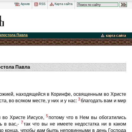
Архив
RSS
Карта сайта
 апостола Павла
остола Павла
ожией, находящейся в Коринфе, освященным во Христе
3
, во всяком месте, у них и у нас:
благодать вам и мир
5
м во Христе Иисусе,
потому что в Нем вы обогатились
7
ь в вас,-
так что вы не имеете недостатка ни в каком
до конца,
чтобы
вам
быть
неповинными в день Господа