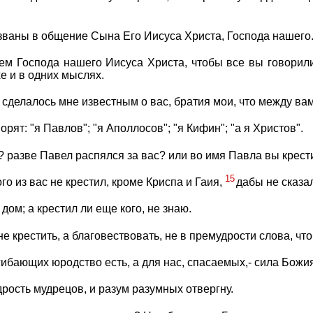
званы в общение Сына Его Иисуса Христа, Господа нашего
ем Господа нашего Иисуса Христа, чтобы все вы говорил
е и в одних мыслях.
сделалось мне известным о вас, братия мои, что между вам
ворят: "я Павлов"; "я Аполлосов"; "я Кифин"; "а я Христов".
? разве Павел распялся за вас? или во имя Павла вы крест
15
го из вас не крестил, кроме Криспа и Гаия,
дабы не сказал
дом; а крестил ли еще кого, не знаю.
е крестить, а благовествовать, не в премудрости слова, чт
гибающих юродство есть, а для нас, спасаемых,- сила Божи
рость мудрецов, и разум разумных отвергну.