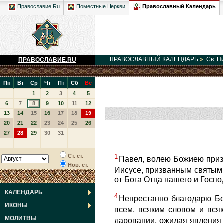
Православный Календарь
Православие.Ru
Поместные Церкви
ПРАВОСЛАВНЫЙ КАЛЕНДАРЬ
»
Св. П
ПРАВОСЛАВИЕ.RU
Пн
Вт
Ср
Чт
Пт
Сб
Вс
1
2
3
4
5
6
7
8
9
10
11
12
13
14
15
16
17
18
19
20
21
22
23
24
25
26
27
28
29
30
31
1
Ст. ст.
Павел, волею Божиею приз
Нов. ст.
Иисусе, призванным святым,
от Бога Отца нашего и Госпо
КАЛЕНДАРЬ
4
Непрестанно благодарю Бо
ИКОНЫ
всем, всяким словом и вся
МОЛИТВЫ
даровании, ожидая явления