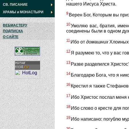
нашего Иисуса Христа.
СВ. ПИСАНИЕ
ХРАМЫ
и
МОНАСТЫРИ
9
Верен Бог, Которым вы при
10
ВЕБМАСТЕРУ
Умоляю вас, братия, имен
соединены были в одном дух
ПОДПИСКА
О САЙТЕ
11
Ибо от
домашних
Хлоиных 
12
Я разумею то, что у вас го
13
Разве разделился Христос
14
Благодарю Бога, что я нико
16
Крестил я также Стефанов 
17
Ибо Христос послал меня н
18
Ибо слово о кресте для по
19
Ибо написано: погублю муд
20