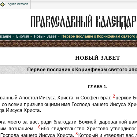
English version
исание
»
Библия
»
Новый Завет
»
Первое послание к Коринфянам святого
НОВЫЙ ЗАВЕТ
Первое послание к Коринфянам святого ап
ГЛАВА 1.
2
ванный Апостол Иисуса Христа, и Сосфен брат,
церкви Б
 со всеми призывающими имя Господа нашего Иисуса Христа
да Иисуса Христа.
га моего за вас, ради благодати Божией, дарованной ва
6
ким познанием,-
ибо свидетельство Христово утвердилос
8
 Господа нашего Иисуса Христа,
Который и утвердит вас 