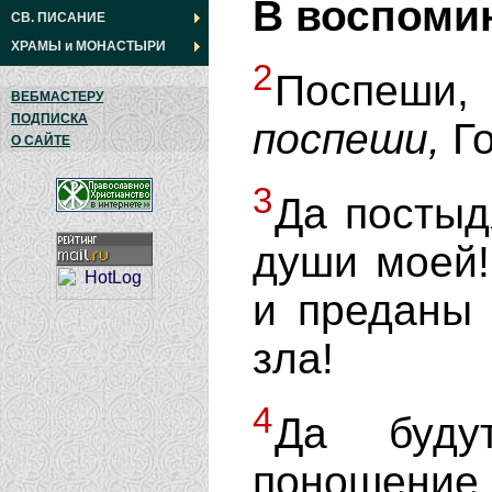
В воспоми
СВ. ПИСАНИЕ
ХРАМЫ
и
МОНАСТЫРИ
2
Поспеши,
ВЕБМАСТЕРУ
ПОДПИСКА
поспеши,
Го
О САЙТЕ
3
Да постыд
души моей!
и преданы
зла!
4
Да буду
поношение