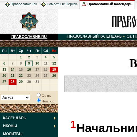
Православный Календарь
Православие.Ru
Поместные Церкви
ПРАВОСЛАВНЫЙ КАЛЕНДАРЬ
»
Св. П
ПРАВОСЛАВИЕ.RU
Пн
Вт
Ср
Чт
Пт
Сб
Вс
1
2
3
4
5
6
7
8
9
10
11
12
13
14
15
16
17
18
19
20
21
22
23
24
25
26
27
28
29
30
31
Ст. ст.
Нов. ст.
КАЛЕНДАРЬ
1
Начальни
ИКОНЫ
МОЛИТВЫ