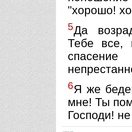
"хорошо! х
5
Да возра
Тебе все,
спасени
непрестанно
6
Я же беде
мне! Ты по
Господи! не