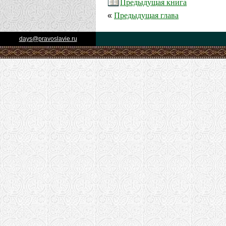
Предыдущая книга
Предыдущая глава
«
days@pravoslavie.ru