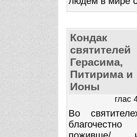
людем в мире с
Кондак
святителей
Герасима,
Питирима и
Ионы
глас 
Во святителе
благочестно
поживше/ 