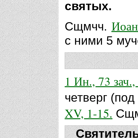
святых.
Иоан
Сщмчч.
с ними 5 муч
1 Ин., 73 зач., 
четверг (под
XV, 1-15.
Сщм
Святитель