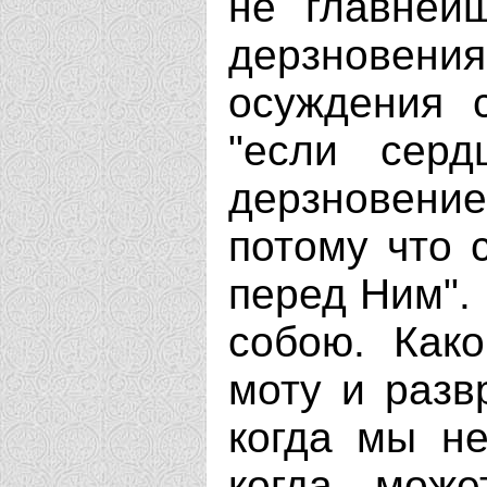
не главней
дерзновени
осуждения с
"если сер
дерзновение
потому что 
перед Ним". 
собою. Како
моту и разв
когда мы не
когда, мож