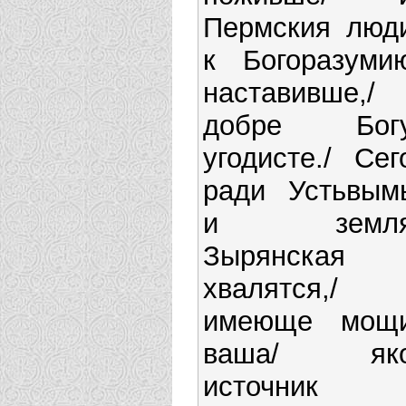
Пермския люд
к Богоразуми
наставивше,/
добре Бог
угодисте./ Сег
ради Устьвым
и земл
Зырянская
хвалятся,/
имеюще мощ
ваша/ як
источник