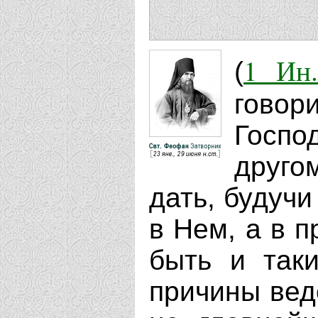
1 Ин.
(
говор
Госпо
друго
дать, будучи
в Нем, а в 
быть и так
причины вед