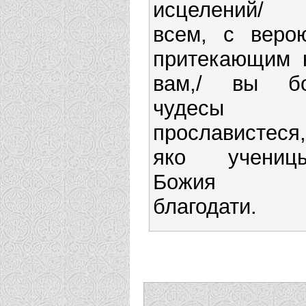
исцелений/
всем, с веро
притекающим 
вам,/ вы б
чудесы
прославистеся,
яко учениц
Божия
благодати.