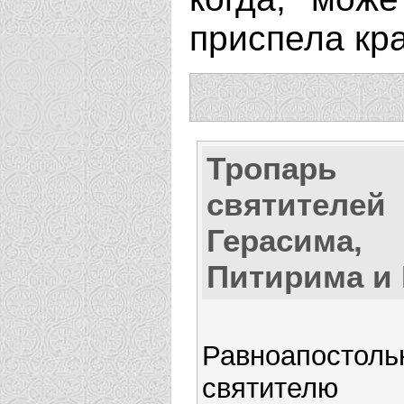
приспела кр
Тропарь
святителей
Герасима,
Питирима и
Равноапостоль
святителю 