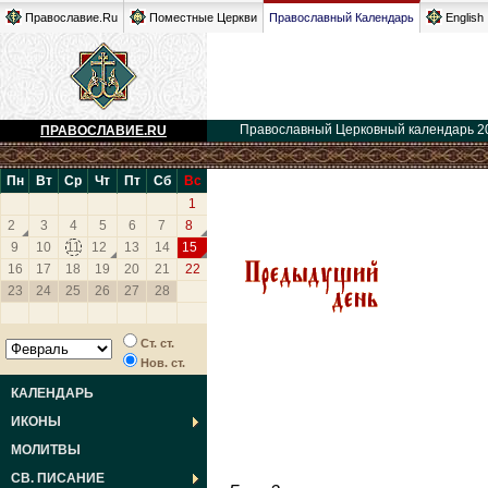
Православие.Ru
Поместные Церкви
Православный Календарь
English
Православный Церковный календарь 2
ПРАВОСЛАВИЕ.RU
Пн
Вт
Ср
Чт
Пт
Сб
Вс
1
2
3
4
5
6
7
8
9
10
11
12
13
14
15
16
17
18
19
20
21
22
23
24
25
26
27
28
Ст. ст.
Нов. ст.
КАЛЕНДАРЬ
ИКОНЫ
МОЛИТВЫ
СВ. ПИСАНИЕ