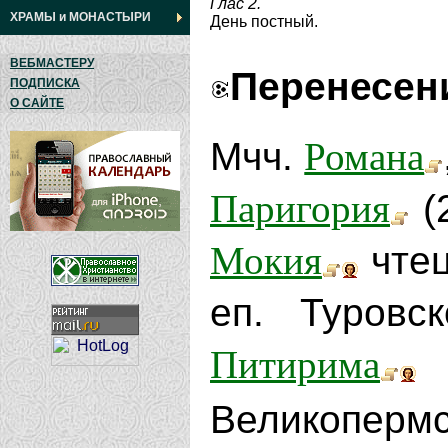
Глас 2.
ХРАМЫ
и
МОНАСТЫРИ
День постный.
ВЕБМАСТЕРУ
Перенесен
ПОДПИСКА
О САЙТЕ
Романа
Мчч.
Паригория
(
Мокия
чтец
еп. Туровс
Питирима
Великоперм