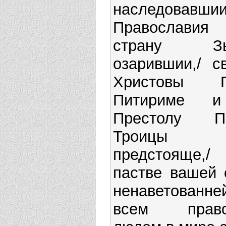
наследова
Православия
страну Зы
озарившии,/ с
Христовы Ге
Питириме и
Престолу Пр
Троицы
предстояще,/ 
пастве вашей 
ненаветованне
всем право