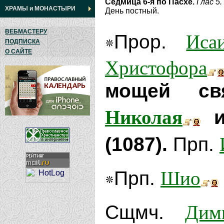
Седмица 6-я по Пасхе.
Глас 5.
ХРАМЫ
и
МОНАСТЫРИ
День постный.
ВЕБМАСТЕРУ
Иса
Прор.
ПОДПИСКА
О САЙТЕ
Христофора
мощей св
Николая
и
(1087).
Прп.
Шио
Прп.
Дим
Сщмч.