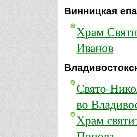
Винницкая епа
Храм Святи
Иванов
Владивостокск
Свято-Нико
во Владиво
Храм святи
Попова