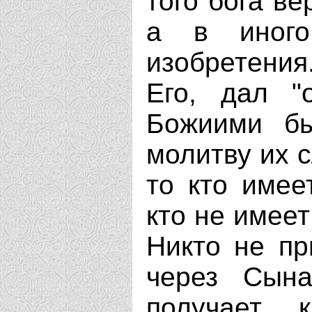
того бога ве
а в иного 
изобретени
Его, дал "о
Божиими бы
молитву их 
то кто имее
кто не имеет
Никто не пр
через Сын
получает, 