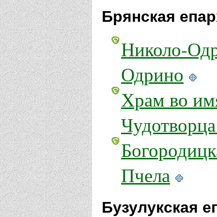
Брянская епар
Николо-Одр
Одрино
Храм во им
Чудотворца
Богородицк
Пчела
Бузулукская е