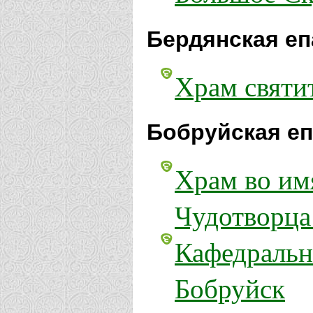
Бердянская еп
Храм святи
Бобруйская еп
Храм во им
Чудотворца
Кафедральн
Бобруйск