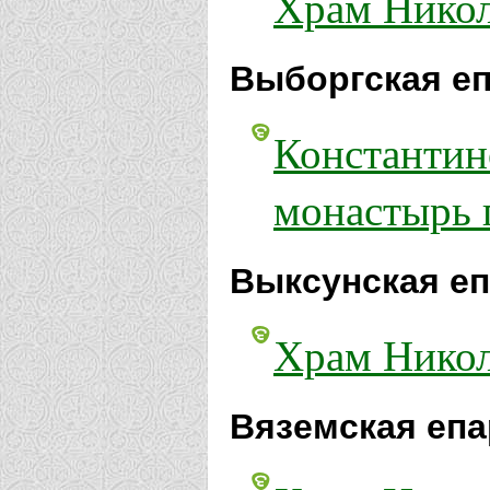
Храм Никол
Выборгская еп
Константин
монастырь 
Выксунская еп
Храм Никол
Вяземская епа