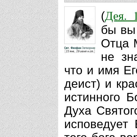
Дея. 
(
бы вы
Отца 
не зн
что и имя Ег
деист) и кр
истинного Б
Духа Святого
исповедует 