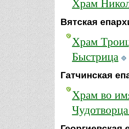
Храм Никол
Вятская епарх
Храм Троиц
Быстрица
Гатчинская еп
Храм во им
Чудотворца
Георгиевская 