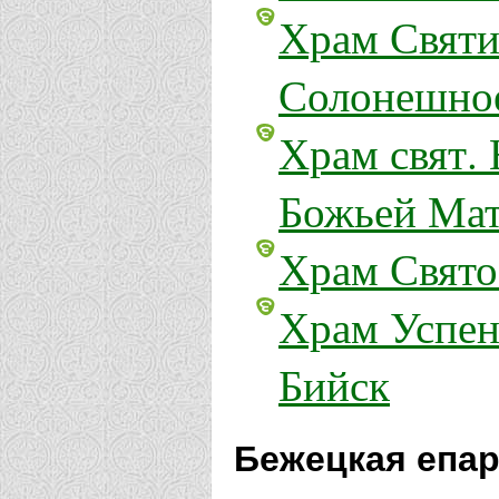
Храм Святи
Солонешно
Храм свят.
Божьей Мат
Храм Свято
Храм Успен
Бийск
Бежецкая епар