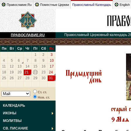
Православие.Ru
Поместные Церкви
Православный Календарь
English
Православный Церковный календарь 2
ПРАВОСЛАВИЕ.RU
Пн
Вт
Ср
Чт
Пт
Сб
Вс
1
2
3
4
5
6
7
8
9
10
11
12
13
14
15
16
17
18
19
20
21
22
23
24
25
26
27
28
29
30
31
Ст. ст.
Нов. ст.
КАЛЕНДАРЬ
ИКОНЫ
МОЛИТВЫ
СВ. ПИСАНИЕ