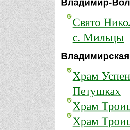
Владимир-Вол
Свято Нико
с. Мильцы
Владимирская
Храм Успен
Петушках
Храм Троиц
Храм Троиц