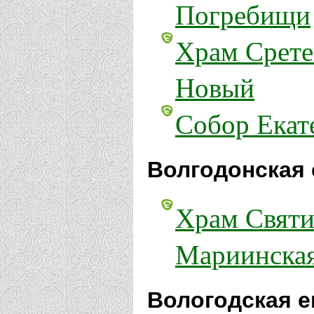
Погребищи
Храм Срете
Новый
Собор Екат
Волгодонская 
Храм Святи
Мариинска
Вологодская е