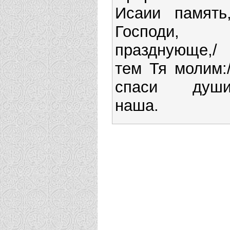
Исаии память
Господи,
празднующе,/
тем Тя молим:
спаси душ
наша.