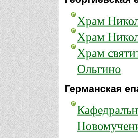
Храм Никол
Храм Никол
Храм святи
Ольгино
Германская еп
Кафедральн
Новомучени