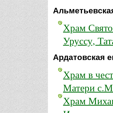
Альметьевская
Храм Свято
Уруссу, Тат
Ардатовская е
Храм в чес
Матери с.М
Храм Михаи