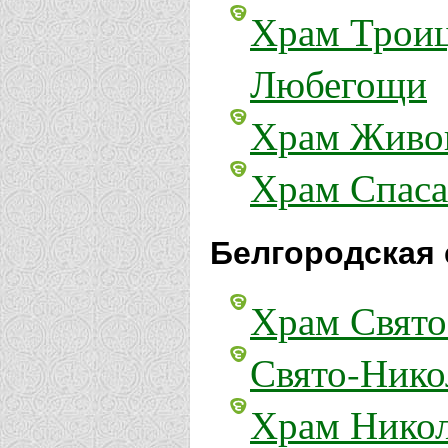
Храм Троиц
Любегощи
Храм Живон
Храм Спаса
Белгородская 
Храм Свято
Свято-Нико
Храм Никол