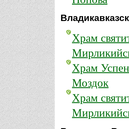
Владикавказск
Храм святи
Мирликийск
Храм Успен
Моздок
Храм святи
Мирликийск