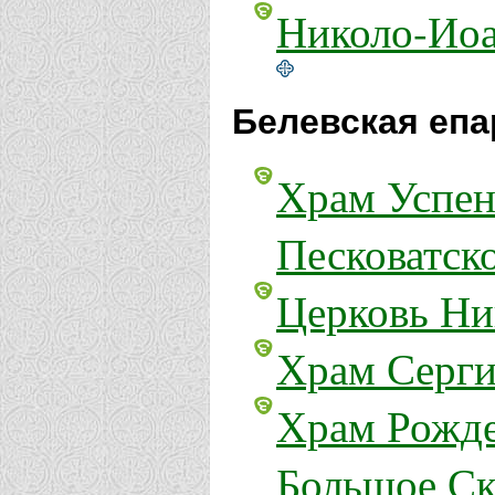
Николо-Иоа
Белевская епа
Храм Успен
Песковатск
Церковь Ни
Храм Серги
Храм Рожде
Большое Ск