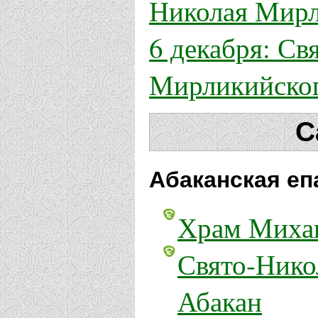
Николая Мирл
6 декабря: Св
Мирликийског
С
Абаканская еп
Храм Михаи
Свято-Нико
Абакан