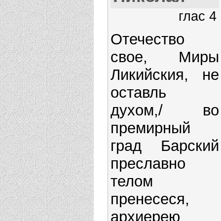
глас 4
Отечество
свое, Миры
Ликийския, не
оставль
духом,/ во
премирный
град Барский
преславно
телом
пренесеся,
архиерею