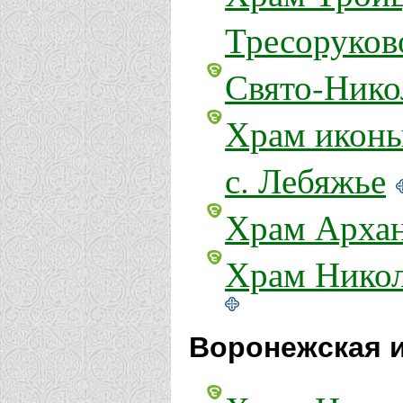
Тресоруков
Свято-Нико
Храм иконы
с. Лебяжье
Храм Архан
Храм Никол
Воронежская и