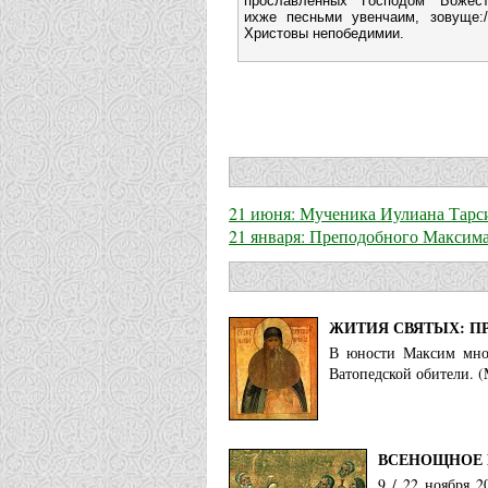
прославленных Господом Божест
ихже песньми увенчаим, зовуще:/
Христовы непобедимии.
21 июня: Мученика Иулиана Тарс
21 января: Преподобного Максима
ЖИТИЯ СВЯТЫХ: П
В юности Максим мног
Ватопедской обители. (
ВСЕНОЩНОЕ 
9 / 22 ноября 