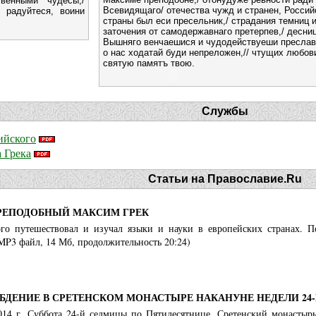
венными чудесы,/
Всевидящаго/ отечества чужд и странен, Россий
 радуйтеся, воини
страны был еси пресельник,/ страдания темниц 
заточения от самодержавнаго претерпев,/ десни
Вышняго венчаешися и чудодействуеши преслав
о нас ходатай буди непреложен,// чтущих любо
святую памятъ твою.
Службы
ийского
 Грека
Статьи на Православие.Ru
РЕПОДОБНЫЙ МАКСИМ ГРЕК
о путешествовал и изучал языки и науки в европейских странах. 
MP3 файл, 14 Мб, продолжительность 20:24)
БДЕНИЕ В СРЕТЕНСКОМ МОНАСТЫРЕ НАКАНУНЕ НЕДЕЛИ 24
2014 г. Суббота 24-й седмицы по Пятидесятнице. Сретенский монастырь