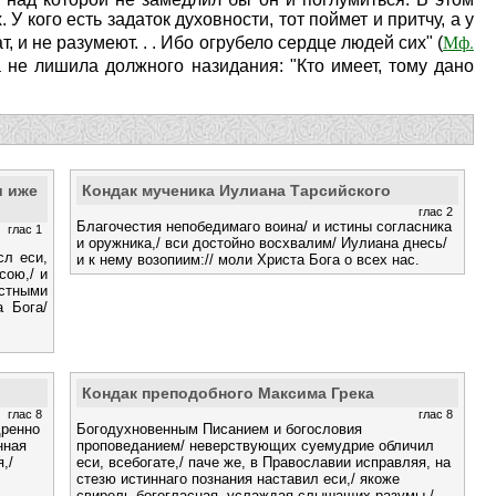
У кого есть задаток духовности, тот поймет и притчу, а у
Мф.
т, и не разумеют. . . Ибо огрубело сердце людей сих" (
 не лишила должного назидания: "Кто имеет, тому дано
и иже
Кондак мученика Иулиана Тарсийского
глас 2
Благочестия непобедимаго воина/ и истины согласника
глас 1
и оружника,/ вси достойно восхвалим/ Иулиана днесь/
сл еси,
и к нему возопиим:// моли Христа Бога о всех нас.
сою,/ и
стными
 Бога/
Кондак преподобного Максима Грека
глас 8
глас 8
дренно
Богодухновенным Писанием и богословия
нная
проповеданием/ неверствующих суемудрие обличил
,/
еси, всебогате,/ паче же, в Православии исправляя, на
стезю истиннаго познания наставил еси,/ якоже
свирель богогласная, услаждая слышащих разумы,/