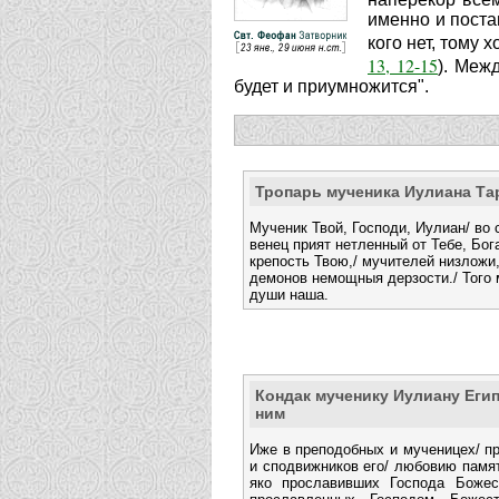
именно и постав
кого нет, тому 
13, 12-15
). Меж
будет и приумножится".
Тропарь мученика Иулиана Та
Мученик Твой, Господи, Иулиан/ во
венец прият нетленный от Тебе, Бог
крепость Твою,/ мучителей низложи,
демонов немощныя дерзости./ Того 
души наша.
Кондак мученику Иулиану Егип
ним
Иже в преподобных и мученицех/ п
и сподвижников его/ любовию памят
яко прославивших Господа Боже