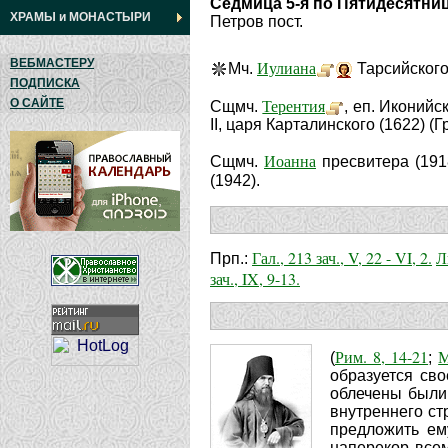
Седмица 5-я по Пятидесятни
ХРАМЫ
и
МОНАСТЫРИ
Петров пост.
ВЕБМАСТЕРУ
Иулиана
Мч.
Тарсийского 
ПОДПИСКА
Терентия
О САЙТЕ
Сщмч.
, еп. Иконийск
II, царя Карталинского (1622) (Гр
Иоанна
Сщмч.
пресвитера (191
(1942).
Гал., 213 зач., V, 22 - VI, 2.
Л
Прп.:
зач., IX, 9-13.
Рим. 8, 14-21
М
(
;
образуется сво
облечены были 
внутреннего ст
предложить ем
наперекор всем