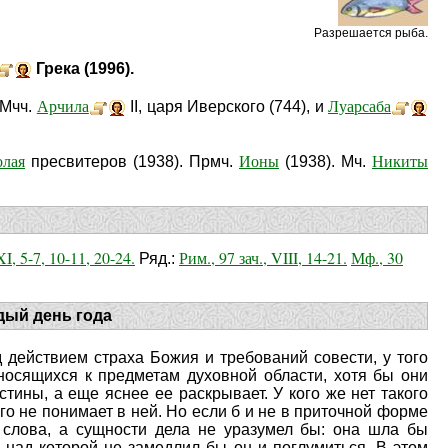
Разрешается рыба.
Грека (1996).
Арчила
Луарсаба
 Мчч.
II, царя Иверского (744), и
олая
Ионы
Никиты
пресвитеров (1938). Прмч.
(1938). Мч.
XI, 5-7, 10-11, 20-24.
Рим., 97 зач., VIII, 14-21.
Мф., 30
Ряд.:
дый день года
д действием страха Божия и требований совести, у того
тносящихся к предметам духовной области, хотя бы они
тины, а еще яснее ее раскрывает. У кого же нет такого
го не понимает в ней. Но если б и не в приточной форме
 слова, а сущности дела не уразумел бы: она шла бы
 над которой не замедлил бы он и поглумиться. В этом