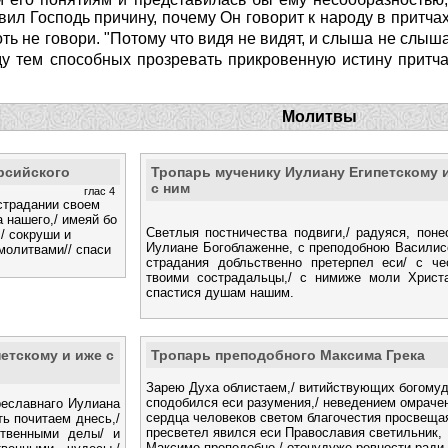
ил Господь причину, почему Он говорит к народу в притчах. 
хоть не говори. "Потому что видя не видят, и слыша не слыша
ду тем способных прозревать прикровенную истину притча
Молитвы
рсийского
Тропарь мученику Иулиану Египетскому 
с ним
глас 4
 страдании своем
а нашего,/ имеяй бо
Светлыя постничества подвиги,/ радуяся, поне
/ сокруши и
Иулиане Богоблаженне, с преподобною Василис
молитвами// спаси
страдания добльственно претерпел еси/ с че
твоими сострадальцы,/ с нимиже моли Христа
спастися душам нашим.
етскому и иже с
Тропарь преподобного Максима Грека
Зарею Духа облистаем,/ витийствующих богому
сподобился еси разумения,/ неведением омраче
реславнаго Иулиана
сердца человеков светом благочестия просвещая
ь почитаем днесь,/
пресветел явился еси Православия светильник,
ственными делы/ и
Максиме преподобне,/ отонудуже ревности ради