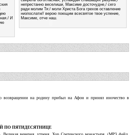
ския
непрестанно веселиши, Максиме досточудне,/ сего
и
ради молим Тя:/ моли Христа Бога грехов оставление
цею
низпослати// верою поющим всесвятое твое успение,
ная./ И
Максиме, отче наш.
вию
По возвращении на родину прибыл на Афон и принял иночество в
-Й ПО ПЯТИДЕСЯТНИЦЕ
. Великая вечерня, утреня. Хор Сретенского монастыря. (MP3 файл.