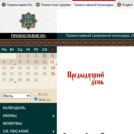
Православие.Ru
Поместные Церкви
Православный Календарь
English
Православный Церковный календарь 2
ПРАВОСЛАВИЕ.RU
Пн
Вт
Ср
Чт
Пт
Сб
Вс
1
2
3
4
5
6
7
8
9
10
11
12
13
14
15
16
17
18
19
20
21
22
23
24
25
26
27
28
29
30
31
Ст. ст.
Нов. ст.
КАЛЕНДАРЬ
ИКОНЫ
МОЛИТВЫ
СВ. ПИСАНИЕ