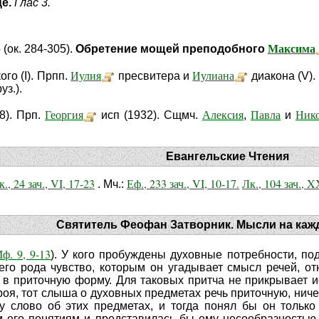
це.
Глас 3.
Максима
(ок. 284-305).
Обретение мощей преподобного
Иулия
Иулиана
ого (I). Прпп.
пресвитера и
диакона (V).
уз.).
Георгия
Алексия
Павла
Ник
8). Прп.
исп (1932). Сщмч.
,
и
Евангельские Чтения
к., 24 зач., VI, 17-23
Еф., 233 зач., VI, 10-17.
Лк., 104 зач., X
. Мч.:
Святитель Феофан Затворник. Мысли на каж
ф. 9, 9-13
). У кого пробуждены духовные потребности, по
его рода чувство, которым он угадывает смысл речей, о
в приточную форму. Для таковых притча не прикрывает ис
роя, тот слыша о духовных предметах речь приточную, ниче
у слово об этих предметах, и тогда понял бы он только
 его понятиям и представилась бы ему несообразностью,