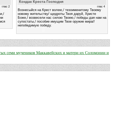
Кондак Креста Господня
глас 2
глас 4
Вознесыйся на Крест волею,/ тезоименитому Твоему
и,/
новому жительству/ щедроты Твоя даруй, Христе
ии
Боже,/ возвесели нас силою Твоею,/ победы дая нам на
тися
супостаты,/ пособие имущим Твое оружие мира//
непобедимую победу.
вятых семи мучеников Маккавейских и матери их Соломонии и