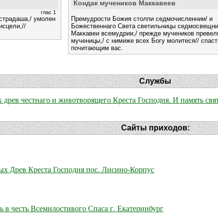
в
Кондак мучеников Маккавеев
глас 1
страдаша,/ умолен
Премудрости Божия столпи седмочисленнии/ и
исцели,//
Божественнаго Света светильницы седмосвещни
Маккавеи всемудрии,/ прежде мучеников превел
мученицы,/ с нимиже всех Богу молитеся// спас
почитающим вас.
Службы
х древ честнаго и животворящего Креста Господня. И память с
Сайты приходов:
х Древ Креста Господня пос. Лисино-Корпус
 в честь Всемилостивого Спаса г. Екатеринбург