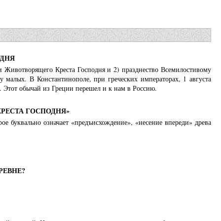
ОДНЯ
 и Животворящего Креста Господня и 2) празднество Всемилостивому
 малых. В Константинополе, при греческих императорах, 1 августа
 Этот обычай из Греции перешел и к нам в Россию.
КРЕСТА ГОСПОДНЯ»
рое буквально означает «предъисхождение», «несение впереди» древа
РЕВНЕ?