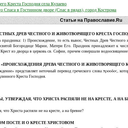
го Креста Господня села Кулаево
 Спаса в Гостинном дворе (Спас в рядах), город Кострома
Статьи на Православие.Ru
СТНЫХ ДРЕВ ЧЕСТНОГО И ЖИВОТВОРЯЩЕГО КРЕСТА ГОСП
а праздника: 1) Происхождение, то есть вынос, Честных Древ Честного
святой Богородице Марии, Матери Его. Праздник принадлежит к числу
рест из дворца в церковь св. Софии, причем совершали водоосвящение.
Е «ПРОИСХОЖДЕНИЯ ДРЕВА ЧЕСТНОГО И ЖИВОТВОРЯЩЕГО 
дение» представляет неточный перевод греческого слова προοδος, кото
длинного Креста Господня.
, УТВЕРЖДАЯ, ЧТО ХРИСТА РАСПЯЛИ НЕ НА КРЕСТЕ, А НА Б
 что Христа распяли не на кресте, а на бревне?
ОМ ПОСТЕ И О КРЕСТЕ ХРИСТОВОМ