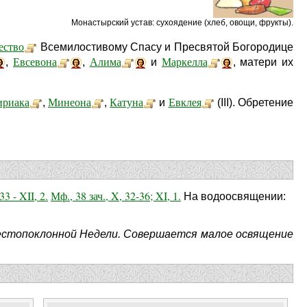
Монастырский устав: cухоядение (хлеб, овощи, фрукты).
ество
Всемилостивому Спасу и Пресвятой Богородице
Евсевона
Алима
Маркелла
,
,
и
, матери их
ириака
Минеона
Катуна
Евклея
,
,
и
(III). Обретение
33 - XII, 2.
Мф., 38 зач., X, 32-36; XI, 1.
На водоосвящении:
Крестопоклонной Недели. Совершается малое освящение