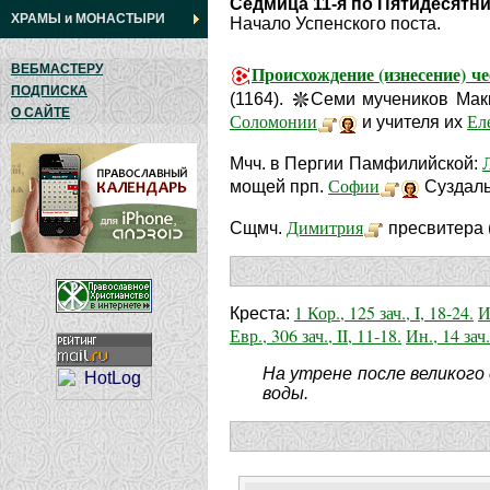
Седмица 11-я по Пятидесятн
ХРАМЫ
и
МОНАСТЫРИ
Начало Успенского поста.
ВЕБМАСТЕРУ
Происхождение (изнесение) 
ПОДПИСКА
(1164).
Семи мучеников Мак
О САЙТЕ
Соломонии
Ел
и учителя их
Мчч. в Пергии Памфилийской:
Софии
мощей прп.
Суздаль
Димитрия
Сщмч.
пресвитера (
1 Кор., 125 зач., I, 18-24.
И
Креста:
Евр., 306 зач., II, 11-18.
Ин., 14 зач.
На утрене после великого
воды.