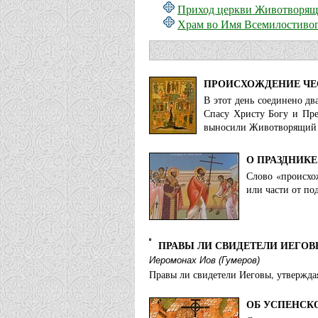
Приход церкви Животворяще
Храм во Имя Всемилостивого
ПРОИСХОЖДЕНИЕ ЧЕ
В этот день соединено дв
Спасу Христу Богу и Пре
выносили Животворящий К
О ПРАЗДНИК
Слово «происхож
или части от по
ПРАВЫ ЛИ СВИДЕТЕЛИ ИЕГОВЫ
Иеромонах Иов (Гумеров)
Правы ли свидетели Иеговы, утверждая,
ОБ УСПЕНСК