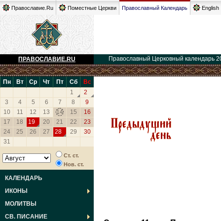
Православие.Ru
Поместные Церкви
Православный Календарь
English
Православный Церковный календарь 2
ПРАВОСЛАВИЕ.RU
Пн
Вт
Ср
Чт
Пт
Сб
Вс
1
2
3
4
5
6
7
8
9
10
11
12
13
14
15
16
17
18
19
20
21
22
23
24
25
26
27
28
29
30
31
Ст. ст.
Нов. ст.
КАЛЕНДАРЬ
ИКОНЫ
МОЛИТВЫ
СВ. ПИСАНИЕ