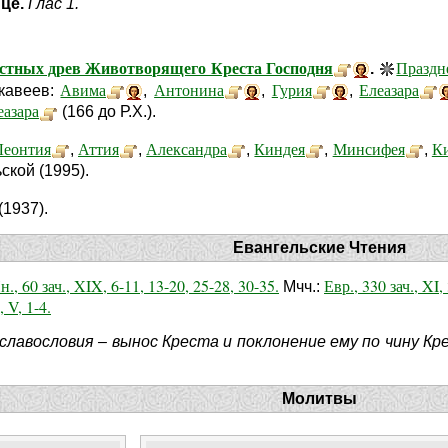
ице.
Глас 1.
честных древ Животворящего Креста Господня
Праздн
.
Авима
Антонина
Гурия
Елеазара
кавеев:
,
,
,
еазара
(166 до Р.Х.).
Леонтия
Аттия
Александра
Киндея
Минсифея
К
,
,
,
,
,
ской (1995).
1937).
Евангельские Чтения
н., 60 зач., XIX, 6-11, 13-20, 25-28, 30-35.
Евр., 330 зач., XI, 
Мчч.:
, V, 1-4.
 славословия – вынос Креста и поклонение ему по чину 
Молитвы