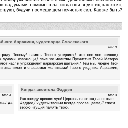
 над умами, помимо тела, когда они водят их, как хотят,
йствуют, будучи посмешищем нечистых сил. Как же быть?
обного Авраамия, чудотворца Смоленского
глас 3
 граду Твоему/ память Твоего угодника,/ яко светлое солнце,/
ко лучами, озаряющи,/ паче же молитвы Пречистыя Твоей Матере/
ляют нас/ и упраждняют варварская шатания./ Тем мы, людие Твои
ми хвалимся/ и спасаемся молитвами/ Твоего угодника Авраамия,
.
Кондак апостола Фаддея
глас 3
глас 4
Яко звезду пресветлую/ Церковь тя стяжа,/ апостоле
га,/ да
Фаддее,/ чудесы твоими всегда просвещаема,// спаси
верою чтущия память твою.