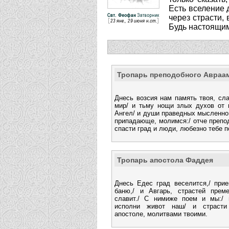
Есть вселение 
через страсти,
Будь настоящим
Тропарь преподобного Авраа
Днесь возсия нам память твоя, сл
мир/ и тьму нощи злых духов от 
Ангел/ и души праведных мысленно
припадающе, молимся:/ отче препо
спасти град и люди, любезно тебе 
Тропарь апостола Фаддея
Днесь Едес град веселится,/ при
баню,/ и Авгарь, страстей прем
славит./ С нимиже поем и мы:/ 
исполни живот наш/ и страсти
апостоле, молитвами твоими.