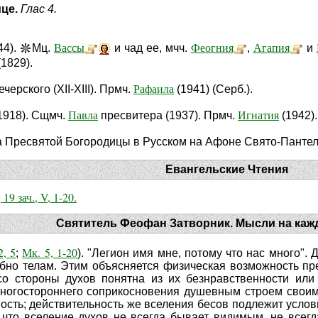
ице.
Глас 4.
Вассы
Феогния
Агапия
44).
Мц.
и чад ее, мчч.
,
и
1829).
Рафаила
ерского (XII-XIII). Прмч.
(1941) (Серб.).
Павла
Игнатия
1918). Сщмч.
пресвитера (1937). Прмч.
(1942).
 Пресвятой Богородицы в Русском на Афоне Свято-Пантел
Евангельские Чтения
 19 зач., V, 1-20.
Святитель Феофан Затворник. Мысли на каж
2, 5
Мк. 5, 1-20
;
). "Легион имя мне, потому что нас много".
бно телам. Этим объясняется физическая возможность пр
со стороны духов понятна из их безнравственности или 
многостороннего соприкосновения душевным строем своим
ость; действительность же вселения бесов подлежит усло
, что вселение духов не всегда бывает видимым, не все