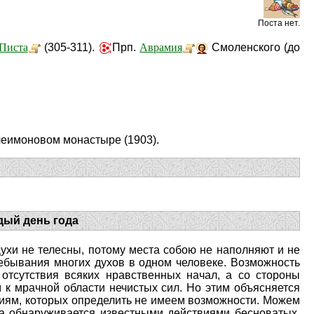
Поста нет.
Писта
Аврамия
(305-311).
Прп.
Смоленского (до
еимоновом монастыре (1903).
дый день года
 Духи не телесны, потому места собою не наполняют и не
ебывания многих духов в одном человеке. Возможность
отсутствия всяких нравственных начал, а со стороны
 к мрачной области нечистых сил. Но этим объясняется
виям, которых определить не имеем возможности. Можем
гда обнаруживается известными действиями бесноватых.