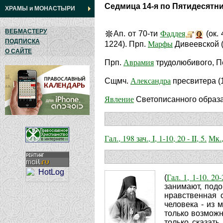
Седмица 14-я по Пятидесятн
ХРАМЫ
и
МОНАСТЫРИ
ВЕБМАСТЕРУ
Фаддея
Ап. от 70-ти
(ок. 
ПОДПИСКА
Марфы
1224). Прп.
Дивеевской (
О САЙТЕ
Аврамия
Прп.
трудолюбивого, Печ
Александра
Сщмч.
пресвитера (
Явление
Светописанного образа
Гал., 198 зач., I, 1-10, 20 - II, 5.
Мк.,
Гал. 1, 1-10. 20-
(
занимают, подо
нравственная 
человека - из 
только возможн
только сказать