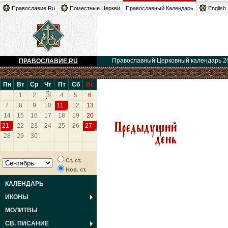
Православие.Ru
Поместные Церкви
Православный Календарь
English
Православный Церковный календарь 2
ПРАВОСЛАВИЕ.RU
Пн
Вт
Ср
Чт
Пт
Сб
Вс
1
2
3
4
5
6
7
8
9
10
11
12
13
14
15
16
17
18
19
20
21
22
23
24
25
26
27
28
29
30
Ст. ст.
Нов. ст.
КАЛЕНДАРЬ
ИКОНЫ
МОЛИТВЫ
СВ. ПИСАНИЕ