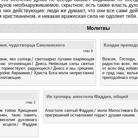
духов необнаруживаемое, скрытное; есть также власть духов
 в них действующие; люди же думают, что они все сами де
 христианином, и никакая вражеская сила не одолеет тебя.
Молитвы
мия, чудотворца Смоленского
Кондак препод
глас 8
авне, яко солнце,/ светозарно лучами озаряющая
Возсия, Господи,
нас отгоняющая./ Днесь Небесныя силы святых
радостно всех, я
 торжествуют, радующеся./ Днесь и мы, грешнии,
от всех бед избав
добне Авраамие,/ Христа Бога моли непрестанно/
и град наш, вель
почитающия.
преподобнаго отца
Ин тропарь апостола Фаддея, общий
глас 2
ем тобою Крещения
Апостоле святый Фаддее,/ моли Милостиваго Бо
енен, твою память
прегрешений оставление/ подаст душам нашим.
веселия духовнаго
 исцели,/ Фаддее