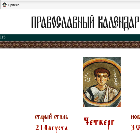
Српска
015