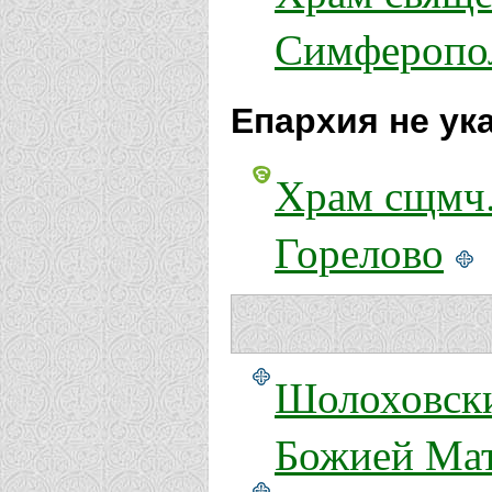
Симферопо
Епархия не ук
Храм сщмч.
Горелово
Шолоховски
Божией Ма