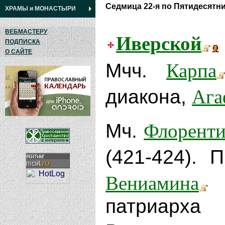
Седмица 22-я по Пятидесятн
ХРАМЫ
и
МОНАСТЫРИ
ВЕБМАСТЕРУ
Иверской
ПОДПИСКА
О САЙТЕ
Карпа
Мчч.
Ага
диакона,
Флоренти
Мч.
(421-424). 
Вениамина
П
патриарха