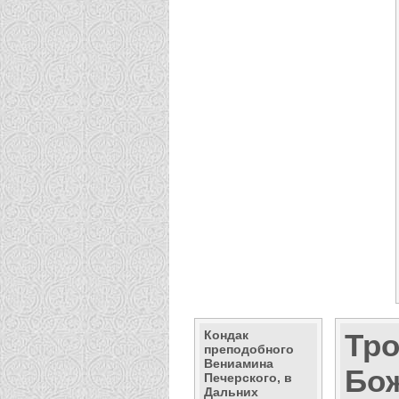
Кондак
Тр
преподобного
Вениамина
Бо
Печерского, в
Дальних