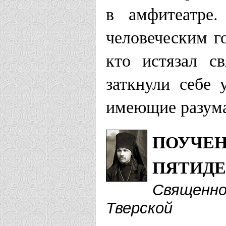
в амфитеатре
человеческим г
кто истязал с
заткнули себе 
имеющие разума
ПОУЧЕН
ПЯТИД
Священно
Тверской