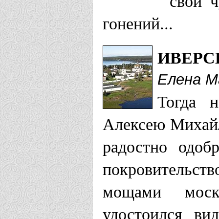
свои 
гонений...
ИВЕРС
Елена М
Тогда 
Алексею Михайл
радостно одоб
покровительств
мощами моск
удостоился ви