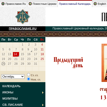
Православие.Ru
Поместные Церкви
Православный Календарь
English
Православный Церковный календарь 2
ПРАВОСЛАВИЕ.RU
Пн
Вт
Ср
Чт
Пт
Сб
Вс
1
2
3
4
5
6
7
8
9
10
11
12
13
14
15
16
17
18
19
20
21
22
23
24
25
26
27
28
29
30
31
Ст. ст.
Нов. ст.
КАЛЕНДАРЬ
ИКОНЫ
МОЛИТВЫ
СВ. ПИСАНИЕ