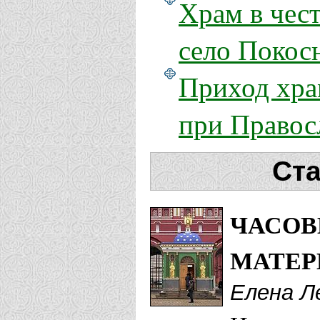
Храм в чес
село Покос
Приход хра
при Правос
Ста
ЧАСОВ
МАТЕР
Елена Л