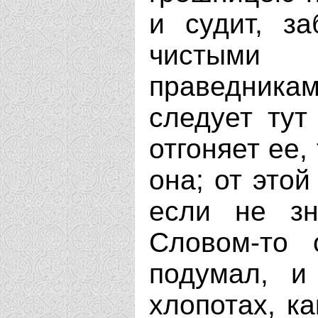
и судит, з
чистыми
праведника
следует тут
отгоняет ее,
она; от этой
если не зн
Словом-то 
подумал, и
хлопотах, к