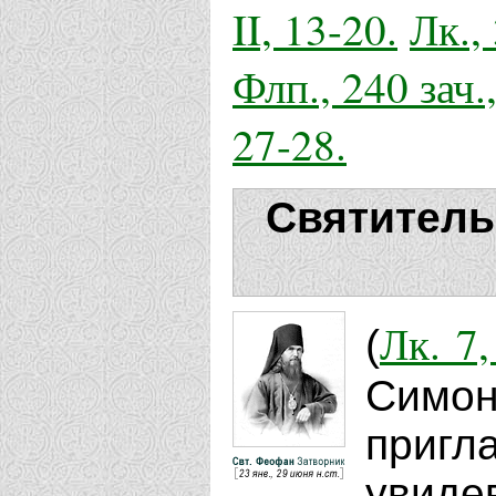
II, 13-20.
Лк., 
Флп., 240 зач.,
27-28.
Святитель
Лк. 7,
(
Симо
пригл
увиде