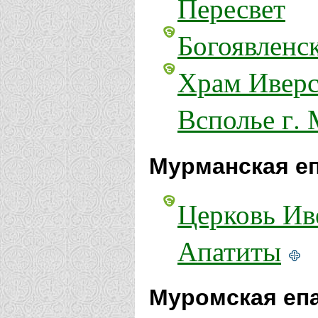
Пересвет
Богоявленс
Храм Иверс
Всполье г.
Мурманская е
Церковь Ив
Апатиты
Муромская еп