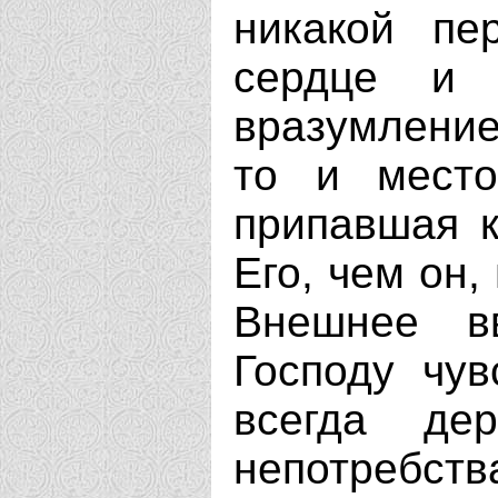
никакой пе
сердце и 
вразумление
то и место
припавшая 
Его, чем он,
Внешнее в
Господу чув
всегда де
непотребс