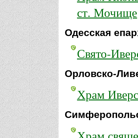
ст. Мочище
Одесская епар
Свято-Ивер
Орловско-Ливе
Храм Иверс
Симферопольс
Храм свяще