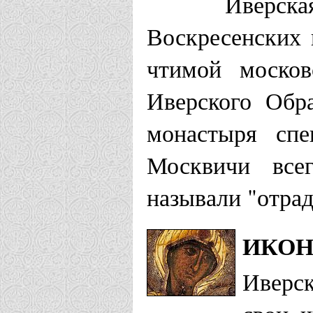
Иверск
Воскресенских 
чтимой москов
Иверского Обр
монастыря спе
Москвичи все
называли "отра
ИКОН
Иверс