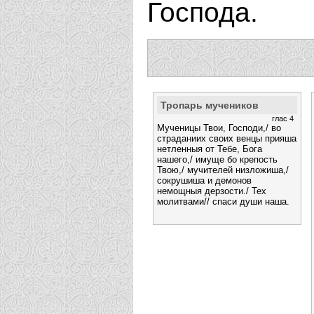
Господа.
Тропарь мучеников
глас 4
Мученицы Твои, Господи,/ во
страданиих своих венцы прияша
нетленныя от Тебе, Бога
нашего,/ имуще бо крепость
Твою,/ мучителей низложиша,/
сокрушиша и демонов
немощныя дерзости./ Тех
молитвами// спаси души наша.