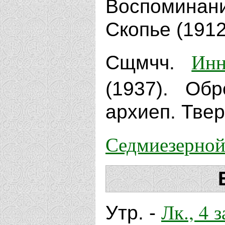
Воспоминан
Скопье (1912
Инн
Сщмчч.
(1937). О
архиеп. Твер
Седмиезерно
Лк., 4 з
Утр. -