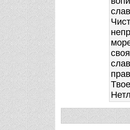
воп
слав
Чист
неп
мор
своя
сла
пра
Твое
Нетл