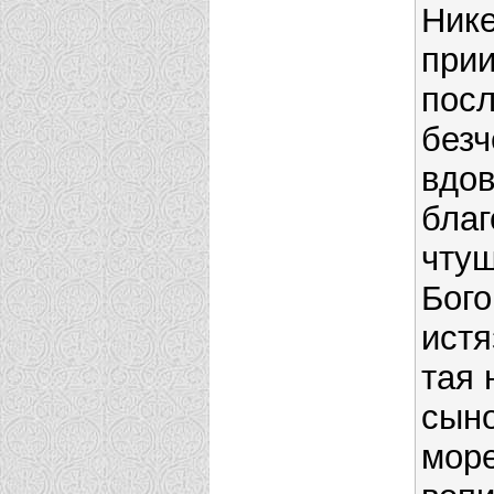
Ник
прии
пос
безч
вдов
благ
чту
Бого
истя
тая
сыно
море