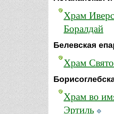
Храм Иверс
Боралдай
Белевская епа
Храм Свято
Борисоглебска
Храм во им
Эртиль