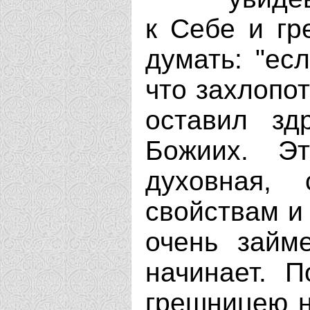
к Себе и гр
думать: "ес
что захлопо
оставил зд
Божиих. Э
духовная,
свойствам и
очень займ
начинает. 
грешницею н