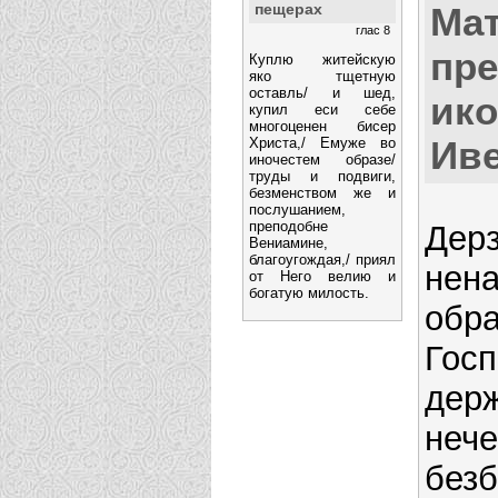
пещерах
Ма
глас 8
пр
Куплю житейскую
яко тщетную
оставль/ и шед,
ико
купил еси себе
многоценен бисер
Ив
Христа,/ Емуже во
иночестем образе/
труды и подвиги,
безменством же и
послушанием,
преподобне
Дерз
Вениамине,
благоугождая,/ приял
нен
от Него велию и
богатую милость.
обр
Госп
дер
неч
безб