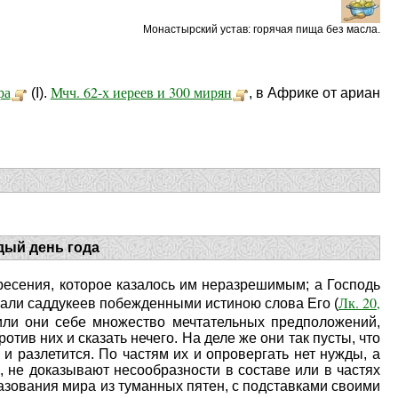
Монастырский устав: горячая пища без масла.
ра
Мчч. 62-х иереев и 300 мирян
(I).
, в Африке от ариан
дый день года
ресения, которое казалось им неразрешимым; а Господь
Лк. 20,
знали саддукеев побежденными истиною слова Его (
дили они себе множество мечтательных предположений,
тив них и сказать нечего. На деле же они так пусты, что
 и разлетится. По частям их и опровергать нет нужды, а
в, не доказывают несообразности в составе или в частях
образования мира из туманных пятен, с подставками своими