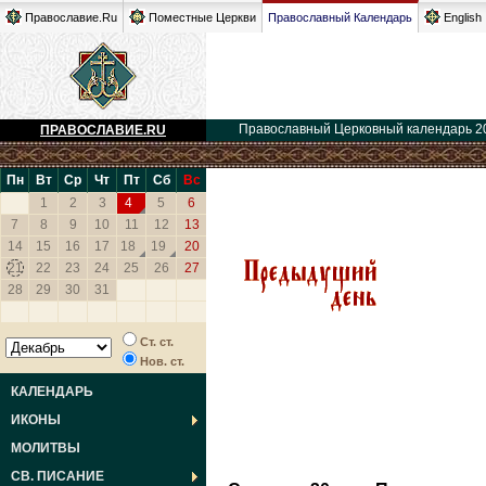
Православие.Ru
Поместные Церкви
Православный Календарь
English
Православный Церковный календарь 2
ПРАВОСЛАВИЕ.RU
Пн
Вт
Ср
Чт
Пт
Сб
Вс
1
2
3
4
5
6
7
8
9
10
11
12
13
14
15
16
17
18
19
20
21
22
23
24
25
26
27
28
29
30
31
Ст. ст.
Нов. ст.
КАЛЕНДАРЬ
ИКОНЫ
МОЛИТВЫ
СВ. ПИСАНИЕ