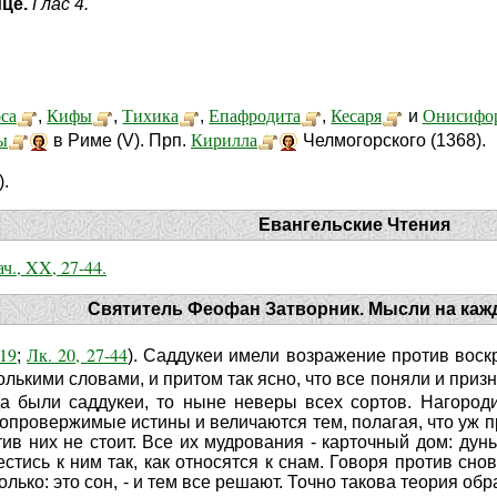
ице.
Глас 4.
са
Кифы
Тихика
Епафродита
Кесаря
Онисифо
,
,
,
,
и
ы
Кирилла
в Риме (V). Прп.
Челмогорского (1368).
.
Евангельские Чтения
ач., XX, 27-44.
Святитель Феофан Затворник. Мысли на каж
-19
Лк. 20, 27-44
;
). Саддукеи имели возражение против воск
олькими словами, и притом так ясно, что все поняли и при
гда были саддукеи, то ныне неверы всех сортов. Нагоро
опровержимые истины и величаются тем, полагая, что уж про
тив них не стоит. Все их мудрования - карточный дом: дунь
естись к ним так, как относятся к снам. Говоря против сно
только: это сон, - и тем все решают. Точно такова теория 