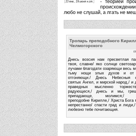
- теорией про
происхождении 
любо не слушай, а лгать не ме
Тропарь преподобного Кирил
Челмогорского
г
Днесь возсия нам пресветлая па
твоя, славне/ яко солнце светозар
лучами благодати озаряющи весь м
тьму нощи злых духов и от
отгоняющи./ Днесь Небесныя 
святых Ангел, и мирской народ,/ и
праведных мысленно торжеств
радующеся,/ днесь и мы, греш
припадающе, молимся;/ о
преподобне Кирилле,/ Христа Бога
непрестанно/ спасти град и люди,
любезно тебе почитающия.