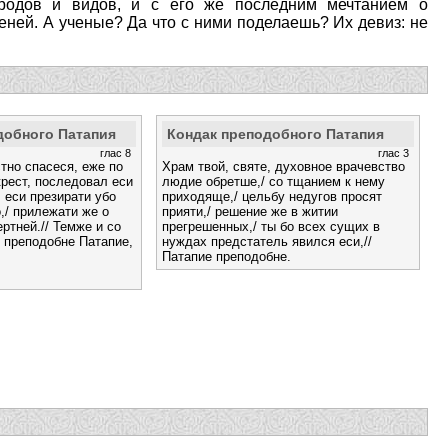
 родов и видов, и с его же последним мечтанием о
теней. А ученые? Да что с ними поделаешь? Их девиз: не
добного Патапия
Кондак преподобного Патапия
глас 8
глас 3
стно спасеся, еже по
Храм твой, святе, духовное врачевство
крест, последовал еси
людие обретше,/ со тщанием к нему
 еси презирати убо
приходяще,/ цельбу недугов просят
,/ прилежати же о
прияти,/ решение же в житии
ртней.// Темже и со
прегрешенных,/ ты бо всех сущих в
 преподобне Патапие,
нуждах предстатель явился еси,//
Патапие преподобне.