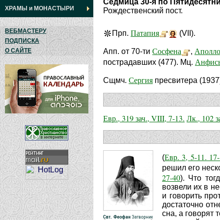
Седмица 30-я по Пятидесятн
ХРАМЫ
и
МОНАСТЫРИ
Рождественский пост.
ВЕБМАСТЕРУ
Патапия
Прп.
(VII).
ПОДПИСКА
Сосфена
Аполло
О САЙТЕ
Апп. от 70-ти
,
Анфис
пострадавших (477). Мц.
Сергия
Сщмч.
пресвитера (1937)
Евр., 319 зач., VIII, 7-13.
Лк., 102 з
Евр. 3, 5-11. 17
(
решил его неск
27-40
). Что то
возвели их в не
и говорить про
достаточно отн
сна, а говорят 