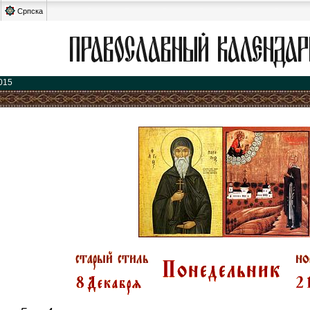
Српска
015