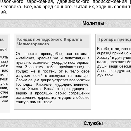
извольного зарождения, дарвиновского происхождения
человека. Все, как бред сонного. Читая их, ходишь среди 
шай.
Молитвы
ла
Кондак преподобного Кирилла
Тропарь препо
Челмогорского
В тебе, отче, изве
лас 4
образу,/ приим бо 
От юности, преподобне, вся оставль
мять
Христу/ и дея учил
житейская, красная же и лепотная,/и в
ное,/
плоть, преходит бо
пустыню вселився, усердно последовал
ир/ и
души, вещи безсме
еси Звавшему тебе, преблаженне,/ в
 нас
Ангелы срадуется,
трудех же и постех, отче, тело свое
силы
дух твой.
изнурил еси,/ отонюдуже тя пастыря
 души
Своим овцам добре устрояет всебогатый
уют,
Господь,/ Кирилле чудодейственниче,
нии,
моли Христа Бога/ о приходящих с
тче
верою и просящих своих согрешений
 моли
оставление даровати,/ чтущим любовию
/ иже
святую память твою.
Службы