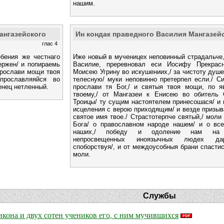
нашим.
ангазейского
Ин кондак праведного Василия Мангазей
глас 4
ебения же честнаго
Иже новый в мученицех неповинный страдальче,
ержен/ и попираемь
Василие, преревновал еси Иосифу Прекрас
прослави мощи твоя
Моисею Угрину во искушениих,/ за чистоту душ
прославляяйся во
телесную/ муки неповинно претерпел если./ С
енец нетленный.
прослави тя Бог,/ и святыя твоя мощи, по я
твоему,/ от Мангазеи к Енисею во обитель 
Троицы/ ту сущим настоятелем принесошася/ и
исцеления с верою приходящим/ и везде приз
святое имя твое./ Страстотерпче святый,/ моли
Бога/ о православном народе нашем/ и о все
наших,/ победу и одоление нам на 
непросвещенных иноязычных людех дар
споборствуя/, и от междоусобныя брани спасти
моли.
Службы
кона и двух сотен учеников его, с ним мучившихся