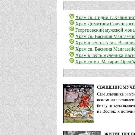
Храм св. Лидии г. Калинин
Храм Димитрия Солунского 
Георгиевский мужской мона
Храм св. Василия Мангазейс
Храм в честь св. мч. Васили
Храм св. Василия Мангазейс
Храм в честь мученика Васи
Храм сщмч. Макария Оренбу
СВЯЩЕННОМУЧЕН
Сын язычника и хри
вспомнил наставлен
битву, откуда вышел
на Восток, к источн
ЖИТИЕ ПРЕП