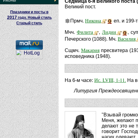
Иконы
Седмица 6-я Великого поста 
Великий пост.
Праздники и посты в
2017
году. Новый стиль
Никона
Прмч.
еп. и 199-т
Старый стиль
Филита
Лидии
Мчч.
,
, су
Василия
Печерского (1088). Мч.
Макария
Сщмч.
пресвитера (19
исповедника (1948).
Ис. LVIII, 1-11.
На 6-м часе:
На в
Литургия Преждеосвященн
"Взывай громко
Меня, желают п
делают это не 
говорит Господ
нагих одевают. 