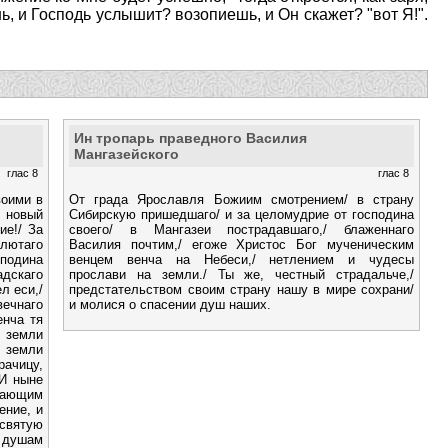
шь, и Господь услышит? возопиешь, и Он скажет? "вот Я!".
Ин тропарь праведного Василия
Мангазейского
глас 8
глас 8
воими в
От града Ярославля Божиим смотрением/ в страну
/ новый
Сибирскую пришедшаго/ и за целомудрие от господина
ие!/ За
своего/ в Мангазеи пострадавшаго,/ блаженнаго
 лютаго
Василия почтим,/ егоже Христос Бог мученическим
подина
венцем венча на Небеси,/ нетлением и чудесы
дскаго
прослави на земли./ Ты же, честный страдальче,/
л еси,/
предстательством своим страну нашу в мире сохрани/
ечнаго
и молися о спасении душ наших.
енча тя
 земли
 земли
рачицу,
 И ныне
вающим
ение, и
святую
 душам