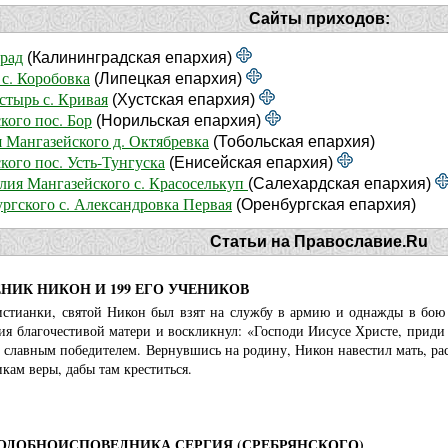
Сайты приходов:
град
(Калининградская епархия)
с. Коробовка
(Липецкая епархия)
стырь с. Кривая
(Хустская епархия)
кого пос. Бор
(Норильская епархия)
я Мангазейского д. Октябревка
(Тобольская епархия)
кого пос. Усть-Тунгуска
(Енисейская епархия)
лия Мангазейского с. Красоселькуп
(Салехардская епархия)
ргского с. Александровка Первая
(Оренбургская епархия)
Статьи на Православие.Ru
ИК НИКОН И 199 ЕГО УЧЕНИКОВ
стианки, святой Никон был взят на службу в армию и однажды в бою о
ия благочестивой матери и воскликнул: «Господи Иисусе Христе, приди
 славным победителем. Вернувшись на родину, Никон навестил мать, рас
икам веры, дабы там креститься.
ОДОБНОИСПОВЕДНИКА СЕРГИЯ (СРЕБРЯНСКОГО)