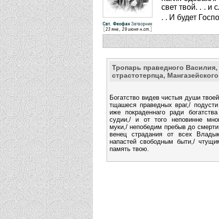
свет твой. . . 
. . И будет Гос
Тропарь праведного Василия,
страстотерпца, Мангазейског
Богатство видев чистыя души твоей
тщашеся праведных враг,/ подусти 
иже покраденнаго ради богатства
судии,/ и от того неповинне мно
муки,/ непобедим пребыв до смерти
венец страдания от всех Влады
напастей свободным быти,/ чтущ
память твою.