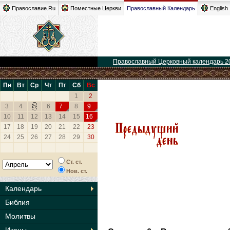
Православие.Ru
Поместные Церкви
Православный Календарь
English
Православный Церковный календарь 2
Пн
Вт
Ср
Чт
Пт
Сб
Вс
1
2
3
4
5
6
7
8
9
10
11
12
13
14
15
16
17
18
19
20
21
22
23
24
25
26
27
28
29
30
Ст. ст.
Нов. ст.
Календарь
Библия
Молитвы