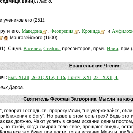
(седмица ваий).
Глас 8.
и учеников его (251).
Македона
Феопрепия
Кронида
Амфилох
пруги его,
,
,
и
Мангазейского (1600).
Василия
Стефана
Илии
31). Сщмч.
,
пресвитеров, прмч.
, прмц
Евангельские Чтения
Быт. XLIII, 26-31; XLV, 1-16.
Притч. XXI, 23 - XXII, 4.
еч.:
ых Даров.
Святитель Феофан Затворник. Мысли на каж
", говорит Господь св. пророку Илии, "не удерживайся, обл
риближения к Богу". Но разве в этом есть грех? Ведь это и
так как должно. Чают успеть в своем искании одним постом
ь, но такой, когда смиряя тело свое, прощают обиды, оста
Когда все это будет при посте, тогда искание Меня и прибл