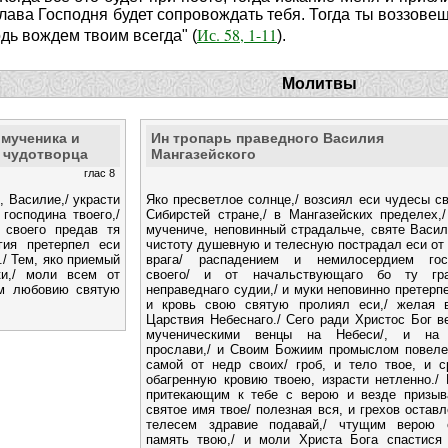
и слава Господня будет сопровождать тебя. Тогда ты воззове
Ис. 58, 1-11
подь вождем твоим всегда" (
).
Молитвы
 мученика и
Ин тропарь праведного Василия
о чудотворца
Мангазейского
глас 8
, Василие,/ украсти
Яко пресветлое солнце,/ возсиял еси чудесы с
господина твоего,/
Сибирстей стране,/ в Мангазейских пределех,
 своего предав тя
мучениче, неповинный страдальче, святе Васил
гия претерпел еси
чистоту душевную и телесную пострадал еси от
./ Тем, яко приемый
врага/ распадением и немилосердием гос
ки,/ моли всем от
своего/ и от начальствующаго бо ту гра
им любовию святую
неправеднаго судии,/ и муки неповинно претерпе
и кровь свою святую пролиял еси,/ желая в
Царствия Небеснаго./ Сего ради Христос Бог в
мученическими венцы на Небеси/, и на
прослави,/ и Своим Божиим промыслом повеле
самой от недр своих/ гроб, и тело твое, и с
обагренную кровию твоею, израсти нетленно./
притекающим к тебе с верою и везде призы
святое имя твое/ полезная вся, и грехов оставл
телесем здравие подавай,/ чтущим верою 
память твою,/ и моли Христа Бога спастися