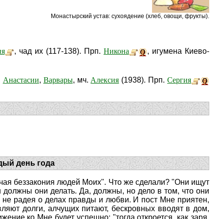
Монастырский устав: cухоядение (хлеб, овощи, фрукты).
ия
Никона
, чад их (117-138). Прп.
, игумена Киево-
Анастасии
Варвары
Алексия
Сергия
.
,
, мч.
(1938). Прп.
дый день года
ичая беззакония людей Моих". Что же сделали? "Они ищут
 должны они делать. Да, должны, но дело в том, что они
, не радея о делах правды и любви. И пост Мне приятен,
вляют долги, алчущих питают, бескровных вводят в дом,
ижение ко Мне будет успешно; "тогда откроется, как заря,