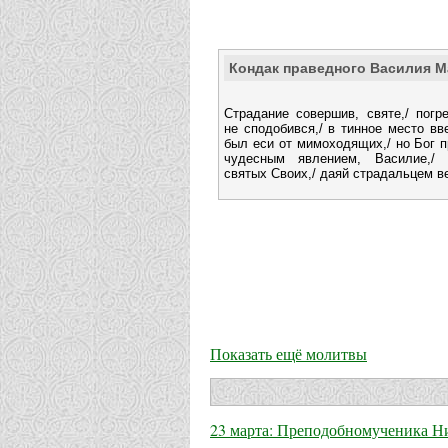
Кондак праведного Василия М
Страдание совершив, святе,/ погр
не сподобився,/ в тинное место вв
был еси от мимоходящих,/ но Бог 
чудесным явлением, Василие,/ 
святых Своих,/ даяй страдальцем в
Показать ещё молитвы
23 марта: Преподобномученика Ни