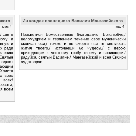
ского
Ин кондак праведного Василия Мангазейского
глас 4
глас 4
/ святе
Просветися Божественною благодатию, Боголюбче,/
ному и
целомудрием и терпением течение свое мученически
евную и
скончал еси,/ темже и по смерти яви тя светлость
их ради
жития твоего,/ источаеши бо чудесы,/ с верою
влению
приходящим к честному гробу твоему и вопиющим:/
Святыя
радуйся, святый Василие,/ Мангазейский и всея Сибири
 подают
чудотворче.
ывающим
 Христа
х воех
всех/
овати,
ся всем