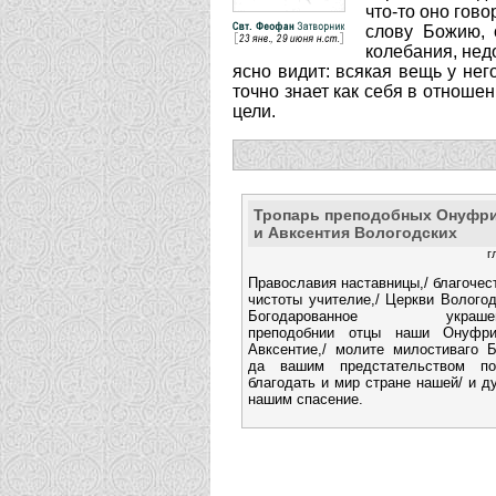
что-то оно гово
слову Божию, 
колебания, нед
ясно видит: всякая вещь у не
точно знает как себя в отношен
цели.
Тропарь преподобных Онуфр
и Авксентия Вологодских
г
Православия наставницы,/ благочес
чистоты учителие,/ Церкви Волого
Богодарованное украшени
преподобнии отцы наши Онуфр
Авксентие,/ молите милостиваго Б
да вашим предстательством по
благодать и мир стране нашей/ и 
нашим спасение.