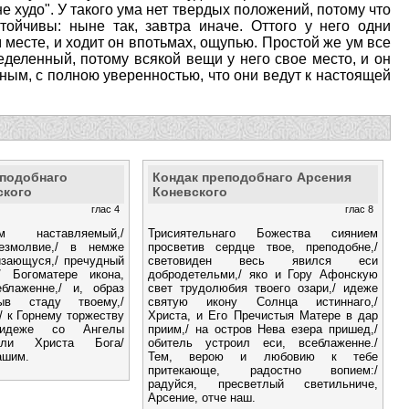
 не худо". У такого ума нет твердых положений, потому что
тойчивы: ныне так, завтра иначе. Оттого у него одни
 месте, и ходит он впотьмах, ощупью. Простой же ум все
деленный, потому всякой вещи у него свое место, и он
идным, с полною уверенностью, что они ведут к настоящей
еподобнаго
Кондак преподобнаго Арсения
ского
Коневского
глас 4
глас 8
 наставляемый,/
Трисиятельнаго Божества сиянием
езмолвие,/ в немже
просветив сердце твое, преподобне,/
изающуся,/ пречудный
световиден весь явился еси
 Богоматере икона,
добродетельми,/ яко и Гору Афонскую
блаженне,/ и, образ
свет трудолюбия твоего озари,/ идеже
ыв стаду твоему,/
святую икону Солнца истиннаго,/
/ к Горнему торжеству
Христа, и Его Пречистыя Матере в дар
 идеже со Ангелы
приим,/ на остров Нева езера пришед,/
моли Христа Бога/
обитель устроил еси, всеблаженне./
ашим.
Тем, верою и любовию к тебе
притекающе, радостно вопием:/
радуйся, пресветлый светильниче,
Арсение, отче наш.