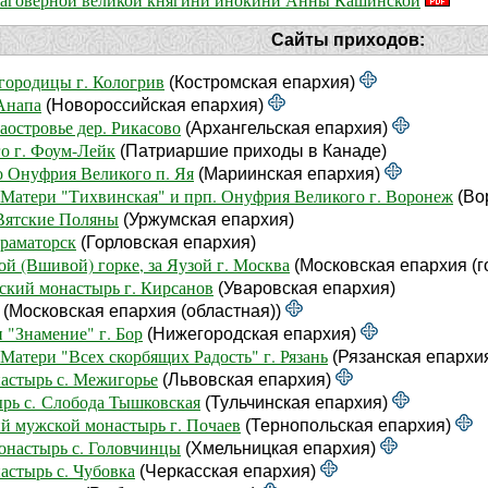
Сайты приходов:
городицы г. Кологрив
(Костромская епархия)
Анапа
(Новороссийская епархия)
аостровье дер. Рикасово
(Архангельская епархия)
о г. Фоум-Лейк
(Патриаршие приходы в Канаде)
 Онуфрия Великого п. Яя
(Мариинская епархия)
 Матери "Тихвинская" и прп. Онуфрия Великого г. Воронеж
(Во
Вятские Поляны
(Уржумская епархия)
Краматорск
(Горловская епархия)
 (Вшивой) горке, за Яузой г. Москва
(Московская епархия (г
кий монастырь г. Кирсанов
(Уваровская епархия)
(Московская епархия (областная))
"Знамение" г. Бор
(Нижегородская епархия)
Матери "Всех скорбящих Радость" г. Рязань
(Рязанская епархи
астырь с. Межигорье
(Львовская епархия)
рь с. Слобода Тышковская
(Тульчинская епархия)
й мужской монастырь г. Почаев
(Тернопольская епархия)
настырь с. Головчинцы
(Хмельницкая епархия)
стырь с. Чубовка
(Черкасская епархия)