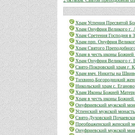
Храм Успения Пресвятой Бо
Храм Онуфрия Великого г. 
Храм Сретения Господня в З
Храм прп. Онуфрия Великог
Храм Святого Преподобного
Храм в честь иконы Божией
Храм Онуфрия Великого г. 
Свято-Покровский храм г. 
Храм вмч. Никиты на Швивой
Тихвино-Богородицкий женс
Никольский храм с. Еганово
Храм Иконы Божией Матери 
Храм в честь иконы Божией 
Онуфриевский мужской мон
Успенский мужской монасты
Свято-Духовский Почаевски
Преображенский женский мо
Онуфриевский мужской мона