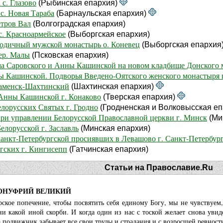
с. Глазово
(Рыбинская епархия)
с. Новая Тараба
(Барнаульская епархия)
етров Вал
(Волгоградская епархия)
с. Красноармейское
(Выборгская епархия)
одичный мужской монастырь о. Коневец
(Выборгская епархия
ер. Малы
(Псковская епархия)
 Саровского и Анны Кашинской на новом кладбище Донского м
ы Кашинской. Подворья Введено-Оятского женского монастыря 
аменск-Шахтинский
(Шахтинская епархия)
Анны Кашинской г. Конаково
(Тверская епархия)
елорусских Святых г. Гродно
(Гродненская и Волковысская еп
при управлении Белорусской Православной церкви г. Минск
(Ми
елорусской г. Заславль
(Минская епархия)
Санкт-Петербургской просиявших в Левашово г. Санкт-Петербур
гских г. Кингисепп
(Гатчинская епархия)
Статьи на Православие.Ru
ОНУФРИЙ ВЕЛИКИЙ
рское попечение, чтобы посвятить себя единому Богу, мы не чувствуем
ни какой иной скорби. И когда один из нас с тоской желает снова уви
 подвижник забывает все свои труды и страдания и с возросшей ревност