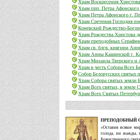
Храм Воскресения Христова 
Храм прп. Петра Афонского 
Храм Петра Афонского г. П
Храм Сретения Господня по
Коневский Рождество-Богор
Храм Рождества Христова д
Храм преподобных Серафима
Храм св. блгв. княгини Анн
Храм Анны Кашинской г. К
Храм Михаила Тверского и 
Храм в честь Собора Всех Б
Собор Белорусских святых 
Храм Собора святых земли Б
Храм Всех святых, в земле 
Храм Всех Святых Петербур
ПРЕПОДОБНЫЙ 
«Оставив всякое ми
голода, ни жажды, 
Божественного света