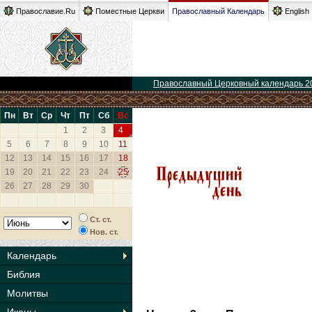
Православие.Ru
Поместные Церкви
Православный Календарь
English
Православный Церковный календарь 2
Пн
Вт
Ср
Чт
Пт
Сб
Вс
1
2
3
4
5
6
7
8
9
10
11
12
13
14
15
16
17
18
19
20
21
22
23
24
25
26
27
28
29
30
Ст. ст.
Нов. ст.
Календарь
Библия
Молитвы