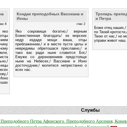
на
Кондак преподобных Вассиана и
Тропарь препо
Ионы
и Петра
лас 8
глас 2
Боже отец наших,/
 яко
Яко сокровище богатно,/ верным
по Твоей кротости,
 отцы
Божественная благодать/ из морских
Твою от нас,/ но м
ением
недр издаде мощи ваша, отцы
управи живот наш.
чину
преблаженнии,/ и в месте пусте целы и
нному
невредимы обретошася преславно,/ и
мли,
тако вас ради ныне славится Бог,/
риста
Емуже со дерзновением предстояще
но,/
ныне на Небесех,/ Вассиане и Ионо
ницы
досточуднии,/ молитеся непрестанно о
есех
всех нас.
ву,/
оно
ушах
Службы
 Преподобного Петра Афонского. Преподобного Арсения, Коневс
благоверной великой княгини инокини Анны Кашинской