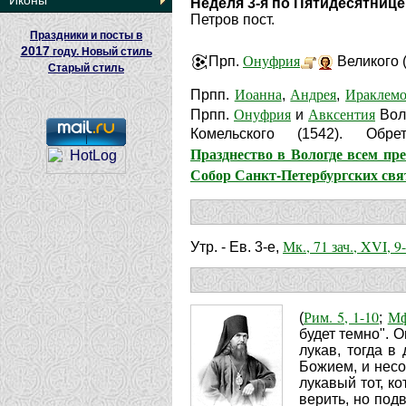
Иконы
Неделя 3-я по Пятидесятнице
Петров пост.
Праздники и посты в
2017
году. Новый стиль
Онуфрия
Прп.
Великого (
Старый стиль
Иоанна
Андрея
Ираклем
Прпп.
,
,
Онуфрия
Авксентия
Прпп.
и
Воло
Комельского (1542). Об
Празднество в Вологде всем п
Собор Санкт-Петербургских св
Мк., 71 зач., XVI, 9
Утр. - Ев. 3-е,
Рим. 5, 1-10
Мф
(
;
будет темно". О
лукав, тогда в
Божием, и несо
лукавый тот, к
верить, но под