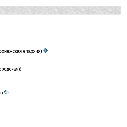
ронежская епархия)
ородская))
я)