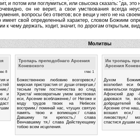
рит, и потом или поглумиться, или свысока сказать: "да, это
очевидно, он не верит, а свои умствования всегда неус
оумения, вопросы без ответов; все вещи у него не на своем
го имеет свой определенный характер, словом Божиим опре
ии к чему держать, ходит, значит, по дорогам открытым, в
Молитвы
ия
Тропарь преподобнаго Арсения
Ин тропарь пр
Коневского
Арсения Конев
лас 8
глас 1
тия и
Божественною любовию возгоревся,/
Духом Божиим
дстей
мирская пристрастия от души отвергше,/
возлюбил еси б
е,/
тесным путем постничества во след
евангельски подв
ие и
Христа/ невозвратным умом шествовал
Афонский дар -/
ога,/
еси, Арсение всеблаженне,/ от Негоже и
даровася ти, все
даст
мзду трудов твоих на Небесех
добродетелей б
душам
восприим,/ поминай нас, чтущих святую
Арсение отче наш,
память твою и вопиющих:/ слава
возшел еси,/
Давшему ти крепость,/ слава
ликовствуя,/ 
Венчавшему тя,/ слава Действующему
спастися душам н
тобою всем исцеления.