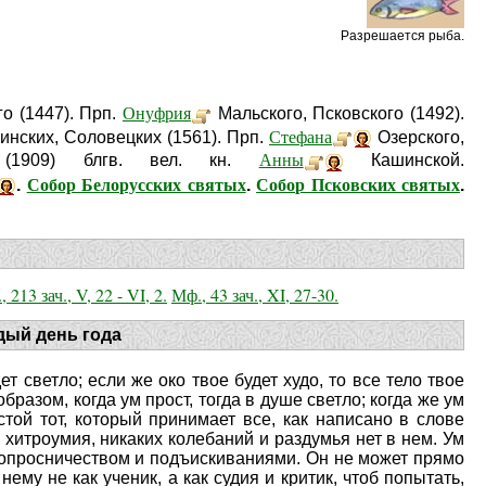
Разрешается рыба.
Онуфрия
о (1447). Прп.
Мальского, Псковского (1492).
Стефана
нских, Соловецких (1561). Прп.
Озерского,
Анны
е (1909) блгв. вел. кн.
Кашинской.
Собор Белорусских святых
Собор Псковских святых
.
.
.
, 213 зач., V, 22 - VI, 2.
Мф., 43 зач., XI, 27-30.
дый день года
дет светло; если же око твое будет худо, то все тело твое
бразом, когда ум прост, тогда в душе светло; когда же ум
стой тот, который принимает все, как написано в слове
о хитроумия, никаких колебаний и раздумья нет в нем. Ум
овопросничеством и подъискиваниями. Он не может прямо
ему не как ученик, а как судия и критик, чтоб попытать,