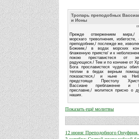
Тропарь преподобных Вассиа
и Ионы
г
Прежде отвержением мира,/
морскаго треволнения, избегосте,
преподобнии,/ послежде же, извол
Божиим,/ в водах морских кон
блаженную приясте/ и к неболезне
покою преставистеся от зе
радующеся./ Тем и по кончине от Х
Бога прославистеся чудесы обиль
теплии в бедах верным помощ
показастеся,/ и ныне на Неб
предстояще Престолу Христо
Вассиане преблаженне и И
преславне,/ молитеся присно о д
наших.
Показать ещё молитвы
12 июня: Преподобного Онуфрия.
2 октября: Святой преподобной 