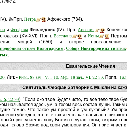
.
Глас 2.
Петра
IV).
Прп.
Афонского (734).
она
Феофила
Арсения
и
Фиваидских (IV). Прп.
Коневског
Вассиана
Ионы
годских (XV-XVI). Прпп.
и
Пертоми
ретение мощей (1650) и второе прославлени
реподобным отцам Вологодским
Собор Новгородских святых
.
ятых
.
Евангельские Чтения
-20.
Рим., 88 зач., V, 1-10.
Мф., 18 зач., VI, 22-33.
Гал.
Лит. -
Прпп.:
Святитель Феофан Затворник. Мысли на каж
. 6, 22-33
). "Если око твое будет чисто, то все тело твое бу
ком называется здесь ум, а телом весь состав души. Таким о
 душе темно. Что такое ум простой и ум лукавый? Ум про
мненно убежден, что все так и есть, как написано: никаког
оторый приступает к слову Божию с лукавством, хитрым с
водит слово Божие под свои умствования. Он приступает к н