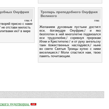
добных Онуфрия
Тропарь преподобного Онуфрия
Великого
глас 4
глас
 творяй присно с нами
Желанием духовным пустыни достигл
/ не отстави милость
еси, богомудре Онуфрие,/ и яко
олитвами их// в мире
безплотен в ней многолетне подвизался
еси трудолюбне,/ соревнуя пророкам
Илии и Крестителю:/ и от руку ангельску
таин божественных насладився,/ ныне
во свете Святыя Троицы купно с ними
веселишеся./ Моли спастися нам, твою
память почитающим.
кого чудотворца.