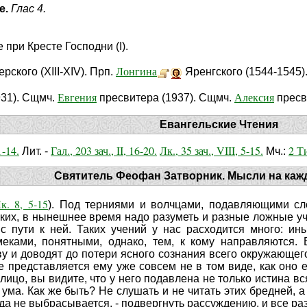
е.
Глас 4.
 при Кресте Господни (I).
Лонгина
рского (XIII-XIV). Прп.
Яренгского (1544-1545)
Евгения
Алексия
931). Сщмч.
пресвитера (1937). Сщмч.
пресв
Евангельские Чтения
1-14.
Гал., 203 зач., II, 16-20.
Лк., 35 зач., VIII, 5-15.
2 Ти
Лит. -
Мч.:
Святитель Феофан Затворник. Мысли на каж
к. 8, 5-15
). Под терниями и волчцами, подавляющими сло
ких, в нынешнее время надо разуметь и разные ложные у
 пути к ней. Таких учений у нас расходится много: ины
еками, понятными, однако, тем, к кому направляются. В
у и доводят до потери ясного сознания всего окружающего. 
е представляется ему уже совсем не в том виде, как оно 
 лицо, вы видите, что у него подавлена не только истина в
 ума. Как же быть? Не слушать и не читать этих бредней, 
гда не выбрасывается, - подвергнуть рассуждению, и все раз