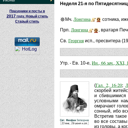
Иконы
Неделя 21-я по Пятидесятниц
Праздники и посты в
2017
году. Новый стиль
Лонгина
Мч.
сотника, иже
Старый стиль
Лонгина
Прп.
, вратаря Пече
Георгия
Св.
исп., пресвитера (1
Ин., 66 зач., XXI, 
Утр. - Ев. 10-е,
Гал. 2, 16-20
Л
(
;
скорбей житейс
и сбившимися с
условными нам
омрачают голов
сонный, ибо вс
Встретив такое
во все составы
из головы, а ко