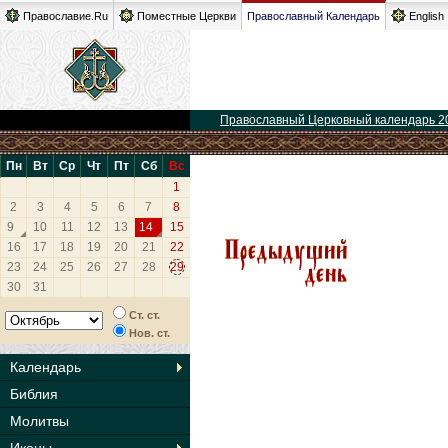
Православие.Ru
Поместные Церкви
Православный Календарь
English
Православный Церковный календарь 2
Пн
Вт
Ср
Чт
Пт
Сб
Вс
1
2
3
4
5
6
7
8
9
10
11
12
13
14
15
16
17
18
19
20
21
22
23
24
25
26
27
28
29
30
31
Ст. ст.
Нов. ст.
Календарь
Библия
Молитвы