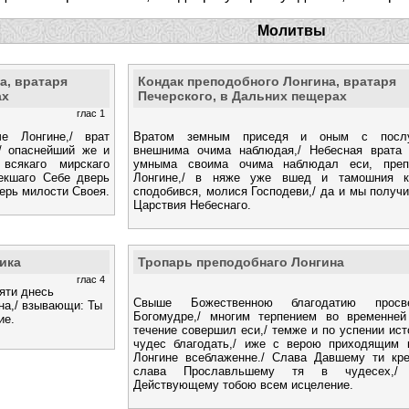
Молитвы
а, вратаря
Кондак преподобного Лонгина, вратаря
ах
Печерского, в Дальних пещерах
глас 1
е Лонгине,/ врат
Вратом земным приседя и оным с посл
/ опаснейший же и
внешнима очима наблюдая,/ Небесная врата 
всякаго мирскаго
умныма своима очима наблюдал еси, преп
рекшаго Себе дверь
Лонгине,/ в няже уже вшед и тамошния к
верь милости Своея.
сподобився, молися Господеви,/ да и мы получ
Царствия Небеснаго.
ика
Тропарь преподобнаго Лонгина
глас 4
яти днесь
Свыше Божественною благодатию просве
на,/ взывающи: Ты
Богомудре,/ многим терпением во временней
ие.
течение совершил еси,/ темже и по успении ис
чудес благодать,/ иже с верою приходящим к
Лонгине всеблаженне./ Слава Давшему ти кре
слава Прославльшему тя в чудесех,/ 
Действующему тобою всем исцеление.