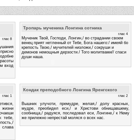
Тропарь мученика Лонгина сотника
глас 4
Мученик Твой, Господи, Лонгин,/ во страдании своем
глас 8
венец прият нетленный от Тебе, Бога нашего:/ имеяй бо
ушания
крепость Твою,/ мучителей низложи,/ сокруши и
присно
демонов немощныя дерзости./ Того молитвами// спаси
одобне
души наша.
расоты
им вход
Кондак преподобного Лонгина Яренгского
глас 1
глас 2
тився,
Вышних улучоти, премудре, желая,/ долу красных,
 жизни
мудре, преобидел еси,/ и Христови обнищавшему,
точаеши
сообнища,/ радуяся, последовал еси, Лонгине,/ к Нему
 тебе,
же прилежно непрестай моляся о всех нас.
пость,/
слава