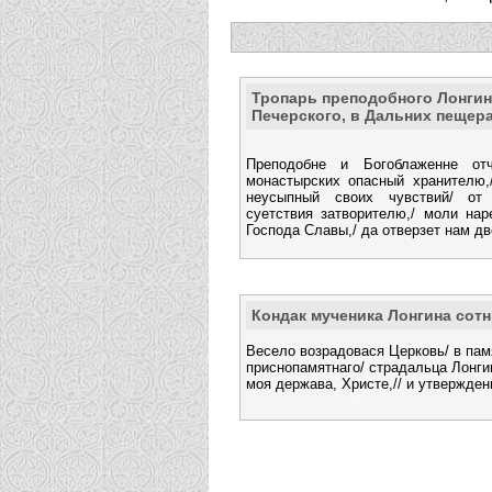
Тропарь преподобного Лонгин
Печерского, в Дальних пещер
Преподобне и Богоблаженне отч
монастырских опасный хранителю,
неусыпный своих чувствий/ от 
суетствия затворителю,/ моли на
Господа Славы,/ да отверзет нам д
Кондак мученика Лонгина сотн
Весело возрадовася Церковь/ в пам
приснопамятнаго/ страдальца Лонги
моя держава, Христе,// и утвержден