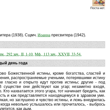
Поста нет.
.
Иоанна
итера (1938). Сщмч.
пресвитера (1942).
м., 292 зач., II, 1-10.
Мф., 113 зач., XXVII, 33-54.
дый день года
во Божественной истины, кроме богатства, сластей и
чения, распространяемые учеными, потерявшими истину
е гласно и открыто идут против истины; другие - под
 существе они действуют как угар; незаметно входя,
Кто нахватается этого угара, тот начинает бредить, как
есть и как представляется находящемуся в здравом уме.
сякая, но заглушено и чувство истины, и ложь внедрилась
а когда невольно услышалось или прочиталось, - выбрось
летится, как дым.