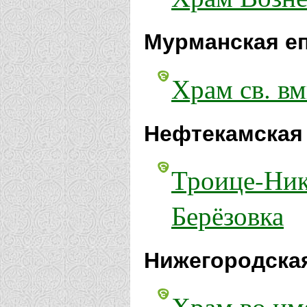
Мурманская е
Храм св. в
Нефтекамская 
Троице-Ник
Берёзовка
Нижегородская
Храм во им