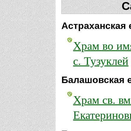
С
Астраханская 
Храм во им
с. Тузуклей
Балашовская 
Храм св. вм
Екатеринов