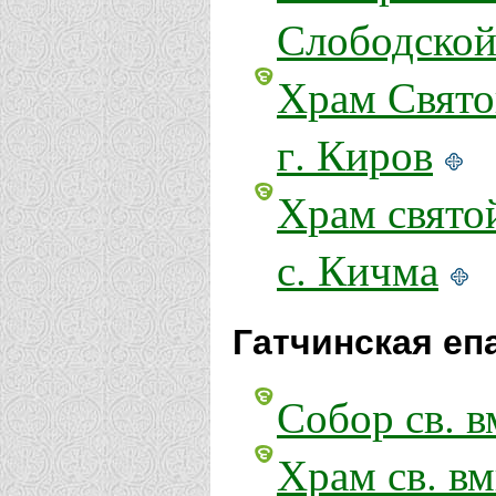
Слободско
Храм Свято
г. Киров
Храм свято
с. Кичма
Гатчинская еп
Собор св. в
Храм св. в