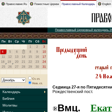
Православие.Ru
Поместные Церкви
Православный Календарь
English
Православный Церковный календарь 2
Пн
Вт
Ср
Чт
Пт
Сб
Вс
1
2
3
4
5
6
7
8
9
10
11
12
13
14
15
16
17
18
19
20
21
22
23
24
25
26
27
28
29
30
31
Ст. ст.
Нов. ст.
Седмица 27-я по Пятидесятн
Рождественский пост.
Календарь
Библия
Ека
Вмц.
Молитвы