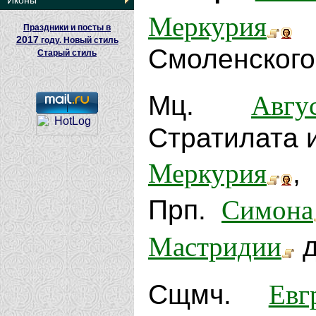
Иконы
Меркурия
(
Праздники и посты в
2017
году. Новый стиль
Смоленского 
Старый стиль
Авгу
Мц.
Стратилата и
Меркурия
,
Симона
Прп.
Мастридии
д
Евг
Сщмч.