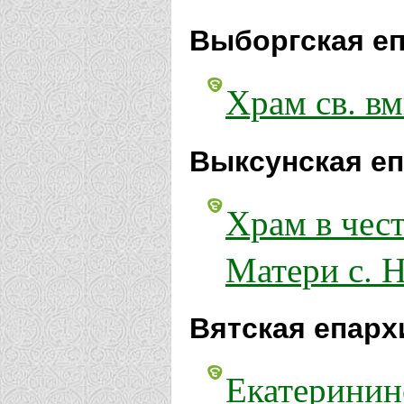
Выборгская еп
Храм св. в
Выксунская еп
Храм в чес
Матери с. 
Вятская епарх
Екатеринин