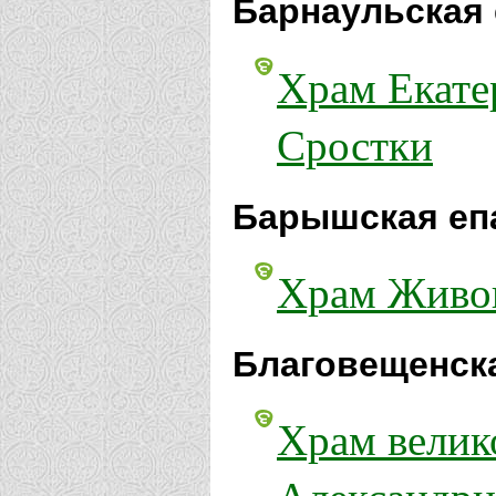
Барнаульская 
Храм Екате
Сростки
Барышская еп
Храм Живон
Благовещенска
Храм велик