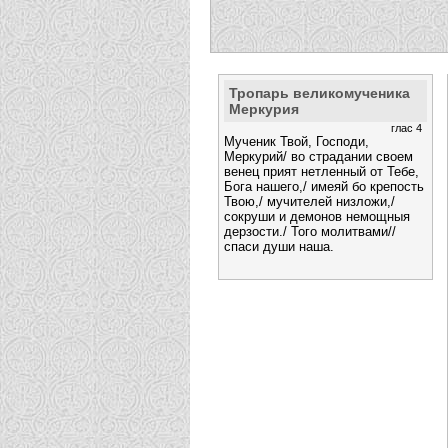
Тропарь великомученика
Меркурия
глас 4
Мученик Твой, Господи,
Меркурий/ во страдании своем
венец прият нетленный от Тебе,
Бога нашего,/ имеяй бо крепость
Твою,/ мучителей низложи,/
сокруши и демонов немощныя
дерзости./ Того молитвами//
спаси души наша.