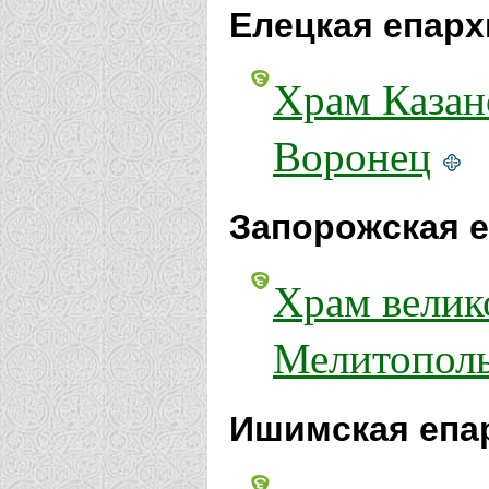
Елецкая епарх
Храм Казан
Воронец
Запорожская е
Храм велик
Мелитопол
Ишимская епа