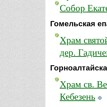
Собор Екат
Гомельская еп
Храм свято
дер. Гадиче
Горноалтайска
Храм св. В
Кебезень