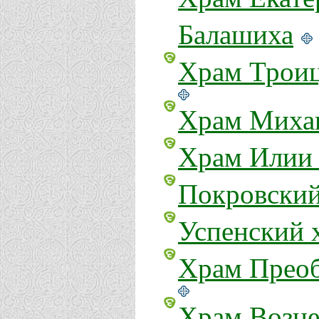
Балашиха
Храм Троиц
Храм Михаи
Храм Илии 
Покровский
Успенский 
Храм Преоб
Храм Возне