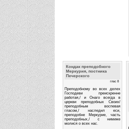
Кондак преподобного
Меркурия, постника
Печерского
глас 8
Преподобному во всех делех
Господеви преискренне
работая,/ и Онаго всегда в
церкви преподобных Своих/
преподобным воспевая
гласом,/ наследил еси,
преподобне Меркурие, часть
преподобных,/ с нимиже
молися о всех нас.