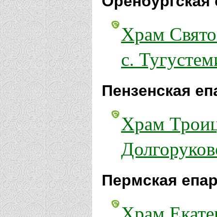
Оренбургская 
Храм Свято
с. Тугустем
Пензенская еп
Храм Троиц
Долгоруков
Пермская епар
Храм Екате