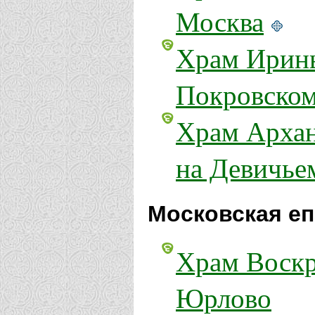
Москва
Храм Ирины
Покровском
Храм Архан
на Девичьем
Московская еп
Храм Воскр
Юрлово