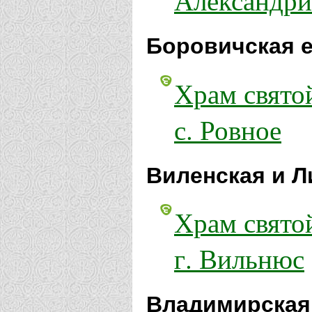
Александри
Боровичская е
Храм свято
с. Ровное
Виленская и Л
Храм свято
г. Вильнюс
Владимирская