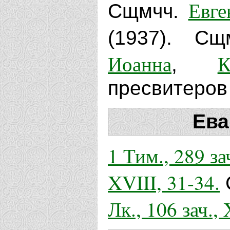
Евге
Сщмчч.
(1937). С
Иоанна
К
,
пресвитеров 
Ева
1 Тим., 289 зач
XVIII, 31-34.
Лк., 106 зач.,