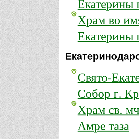
Екатерины 
Храм во им
Екатерины 
Екатеринодарс
Свято-Екат
Собор г. К
Храм св. м
Амре таза