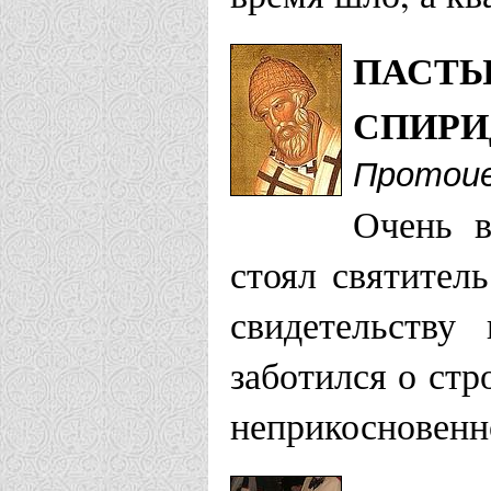
ПАСТЫ
СПИРИ
Протоие
Очень в
стоял святител
свидетельству
заботился о стр
неприкосновенн