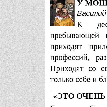
У МОЩ
Василий
К десн
пребывающей 
приходят при
профессий, ра
Приходят со с
только себе и б
«ЭТО ОЧЕНЬ