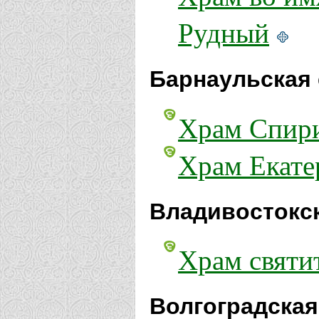
Рудный
Барнаульская 
Храм Спири
Храм Екате
Владивостокск
Храм святи
Волгоградская