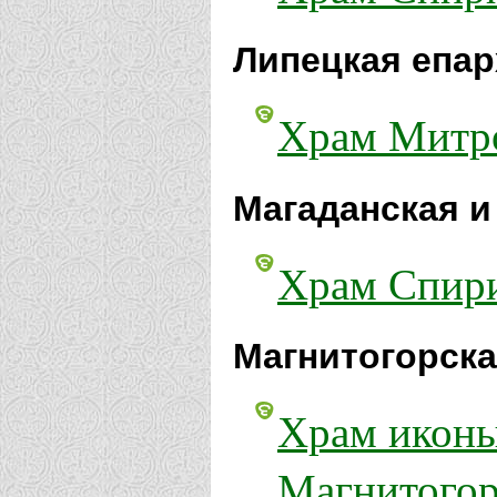
Липецкая епар
Храм Митро
Магаданская и
Храм Спири
Магнитогорска
Храм иконы
Магнитогор