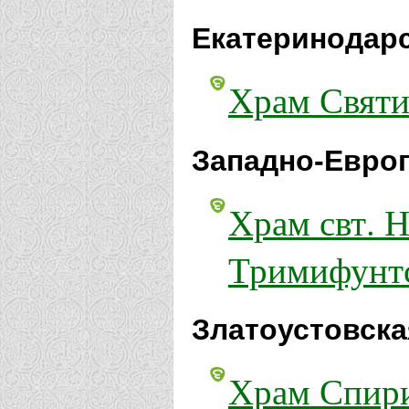
Екатеринодарс
Храм Святи
Западно-Европ
Храм свт. 
Тримифунтс
Златоустовска
Храм Спири