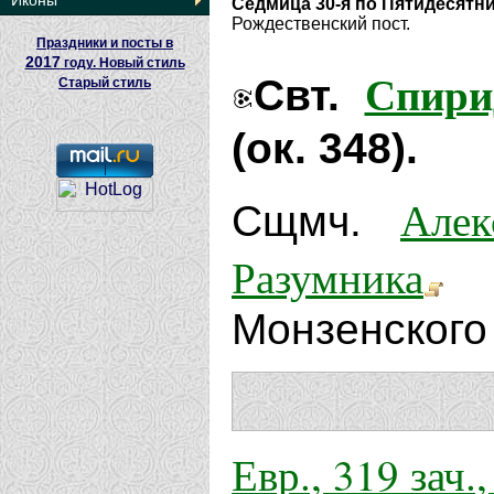
Иконы
Седмица 30-я по Пятидесятн
Рождественский пост.
Праздники и посты в
2017
году. Новый стиль
Спири
Свт.
Старый стиль
(ок. 348).
Алек
Сщмч.
Разумника
(
Монзенского 
Евр., 319 зач.,