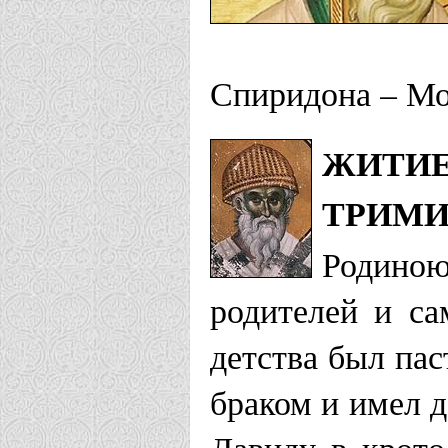
Спиридона – Мо
ЖИТИЕ
ТРИМИ
Родиною
родителей и с
детства был пас
браком и имел 
Давиду в крот