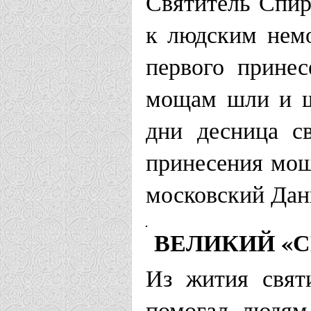
Святитель Спир
к людским немо
первого прине
мощам шли и ш
дни десница с
принесения моще
московский Дан
ВЕЛИКИЙ «
Из жития свят
помогал людям