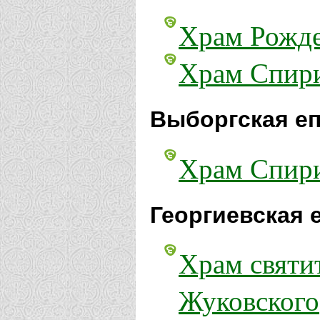
Храм Рожде
Храм Спири
Выборгская еп
Храм Спири
Георгиевская 
Храм святи
Жуковского