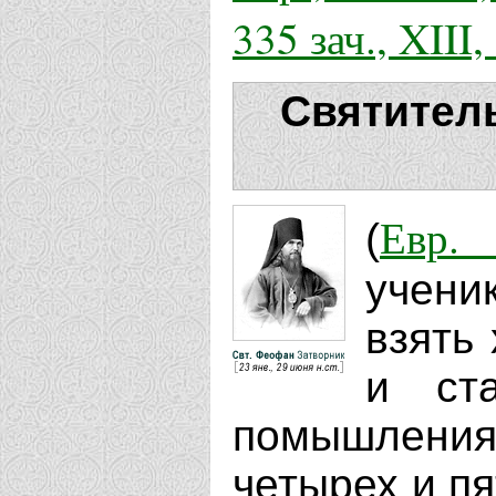
335 зач., XIII,
Святител
Евр. 
(
учени
взять
и ст
помышлени
четырех и пя