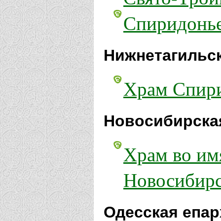
Спиридонье
Нижнетагильск
Храм Спири
Новосибирска
Храм во им
Новосибир
Одесская епар