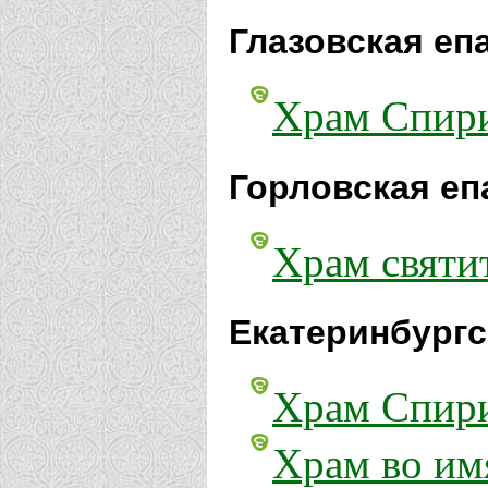
Глазовская еп
Храм Спири
Горловская еп
Храм святи
Екатеринбургс
Храм Спири
Храм во им