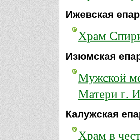
Ижевская епар
Храм Спири
Изюмская епа
Мужской мо
Матери г. 
Калужская епа
Храм в чес