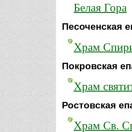
Белая Гора
Песоченская е
Храм Спири
Покровская еп
Храм святи
Ростовская еп
Храм Св. С