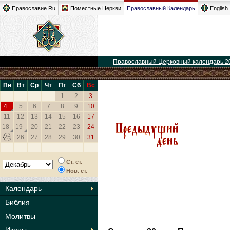
Православие.Ru
Поместные Церкви
Православный Календарь
English
Православный Церковный календарь 2
Пн
Вт
Ср
Чт
Пт
Сб
Вс
1
2
3
4
5
6
7
8
9
10
11
12
13
14
15
16
17
18
19
20
21
22
23
24
25
26
27
28
29
30
31
Ст. ст.
Нов. ст.
Календарь
Библия
Молитвы