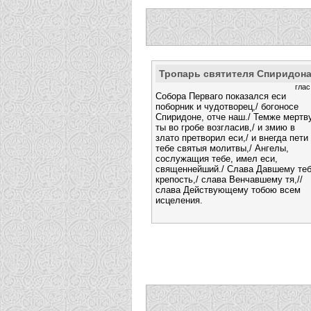
Тропарь святителя Спиридон
глас
Собора Перваго показался еси
поборник и чудотворец,/ богоносе
Спиридоне, отче наш./ Темже мертв
ты во гробе возгласив,/ и змию в
злато претворил еси,/ и внегда пети
тебе святыя молитвы,/ Ангелы,
сослужащия тебе, имел еси,
священнейший./ Слава Давшему те
крепость,/ слава Венчавшему тя,//
слава Действующему тобою всем
исцеления.