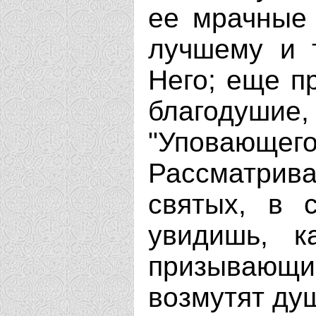
ее мрачные 
лучшему и 
Него; еще п
благодушие,
"Уповающ
Рассматрива
святых, в 
увидишь, к
призывающим
возмутят ду