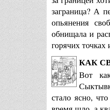
заграница? А пе
опьянения сво
обнищала и расп
горячих точках 
КАК С
Вот ка
Сыктывк
стало ясно, чт
время шло, а кв