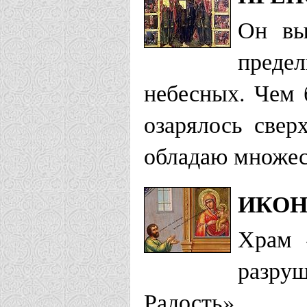
Он вы
преде
небесных. Чем 
озарялось свер
обладаю множест
ИКОН
Храм 
разру
Радость».