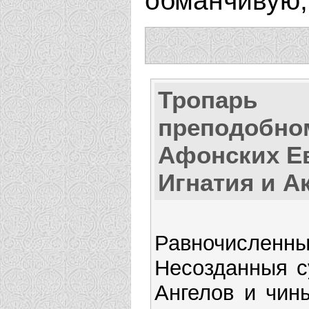
обманчивую,
Тропарь
преподобно
Афонских Е
Игнатия и А
Равночисле
Несозданныя с
Ангелов и чин