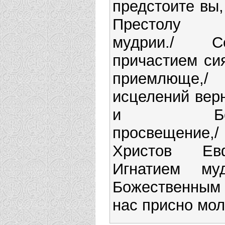
предстоите вы
Престолу 
мудрии./ 
причастием си
приемлюще,
исцелений вер
и Божес
просвещение,
Христов Е
Игнатием м
Божественным 
нас присно мол