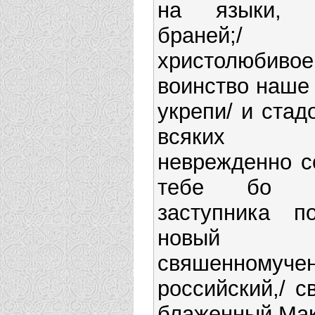
на языки, 
браней;/
христолюбивое
воинство наше 
укрепи/ и стад
всяких
неврежденно с
тебе бо кр
заступника по
новый
свяшенномуче
российский,/ с
блаженный Мак