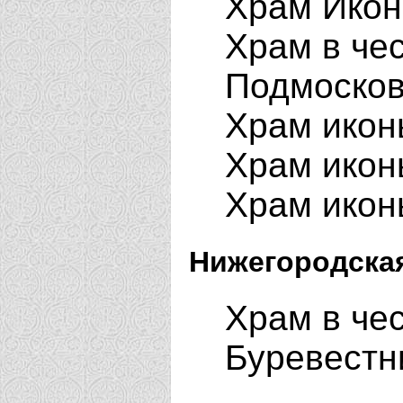
Храм Икон
Храм в че
Подмоско
Храм икон
Храм икон
Храм икон
Нижегородская
Храм в че
Буревестн