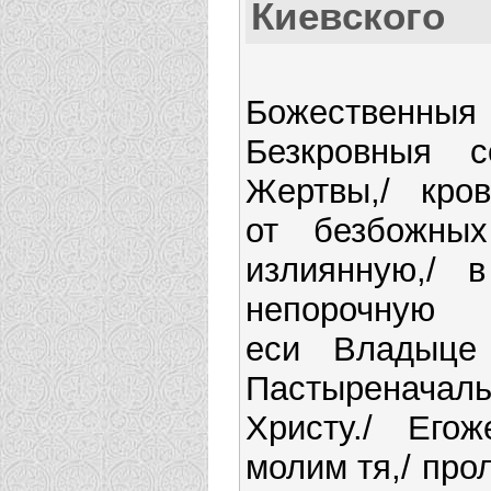
Киевского
Божественныя
Безкровныя с
Жертвы,/ кро
от безбожных
излиянную,/ 
непорочную 
еси Владыце 
Пастыреначаль
Христу./ Его
молим тя,/ про