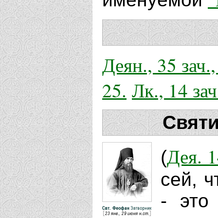
Деян., 35 зач.
25.
Лк., 14 зач
Святи
Дея. 1
(
сей, 
- это