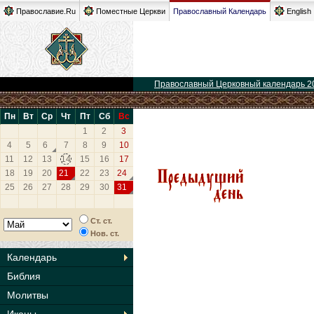
Православие.Ru
Поместные Церкви
Православный Календарь
English
Православный Церковный календарь 2
Пн
Вт
Ср
Чт
Пт
Сб
Вс
1
2
3
4
5
6
7
8
9
10
11
12
13
14
15
16
17
18
19
20
21
22
23
24
25
26
27
28
29
30
31
Ст. ст.
Нов. ст.
Календарь
Библия
Молитвы