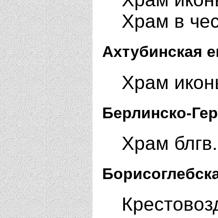
Храм в че
Ахтубинская е
Храм икон
Берлинско-Гер
Храм блгв.
Борисоглебска
Крестовоз