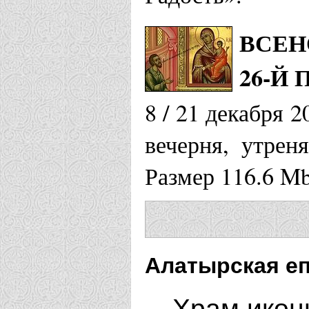
ВСЕН
26-Й
8 / 21 декабря 
вечерня, утрен
Размер 116.6 M
Алатырская еп
Храм икон