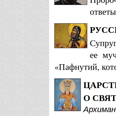
ответы
РУСС
Супруг
ее му
«Пафнутий, кото
ЦАРСТ
О СВЯ
Архиман