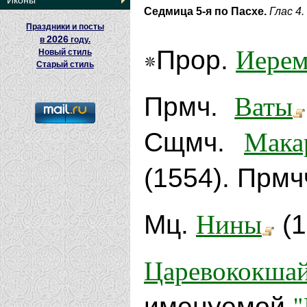
Иконы
Седмица 5-я по Пасхе.
Глас 4.
Праздники и посты
2026
в
году.
Иере
Прор.
Новый стиль
Старый стиль
Ваты
Прмч.
Мака
Сщмч.
(1554). Прм
Нины
Мц.
(1
Царевококша
"
именуемой