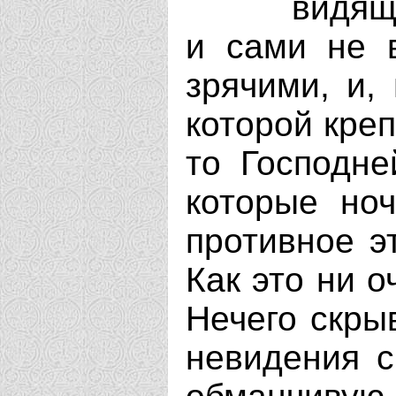
видящ
и сами не 
зрячими, и,
которой креп
то Господне
которые но
противное э
Как это ни о
Нечего скрыв
невидения с