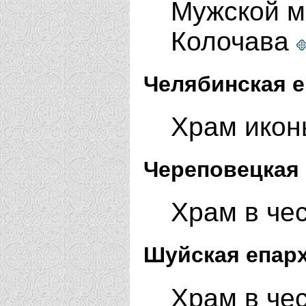
Мужской м
Колочава
Челябинская е
Храм икон
Череповецкая 
Храм в че
Шуйская епар
Храм в че