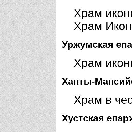
Храм икон
Храм Икон
Уржумская епа
Храм икон
Ханты-Мансийс
Храм в че
Хустская епар