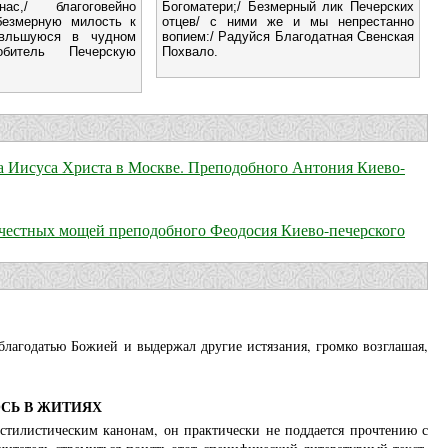
с,/ благоговейно
Богоматери;/ Безмерный лик Печерских
езмерную милость к
отцев/ с ними же и мы непрестанно
явльшуюся в чудном
вопием:/ Радуйся Благодатная Свенская
битель Печерскую
Похвало.
а Иисуса Христа в Москве. Преподобного Антония Киево-
е честных мощей преподобного Феодосия Киево-печерского
благодатью Божией и выдержал другие истязания, громко возглашая,
СЬ В ЖИТИЯХ
тилистическим канонам, он практически не поддается прочтению с