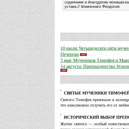
содеянием и благодатию монашеска
устава,// блаженнаго Феодосия.
10 июля: Четыредесяти пяти муч
Печерско
3 мая: Мучеников Тимофея и Мав
14 августа: Препразднество Успе
СВЯТЫЕ МУЧЕНИКИ ТИМОФЕЙ
Святого Тимофея привязали к испещре
что невозможно отлучить его от любв
ИСТОРИЧЕСКИЙ ВЫБОР ПРЕПО
Житие святого — особый повествоват