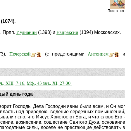
Поста нет.
(1074).
Иулиании
Евпраксии
. Прпп.
(1393) и
(1394) Московских.
Печерской
Антонием
73),
(с предстоящими
и
ч., XIII, 7-16.
Мф., 43 зач., XI, 27-30.
дый день года
оворит Господь. Дела Господни явны были всем, и Он мог
в, власть над природою, ведение сердечных помышлений,
вали ясно, что Иисус Христос от Бога, и что слово Его -
есение, вознесение, сошествие Святого Духа, основание
лагодатные силы, доселе не престающие действовать в