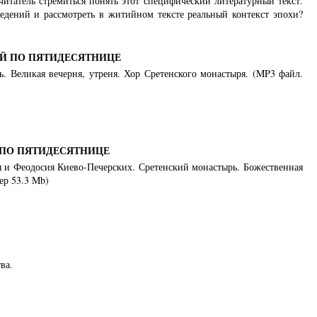
итатель стремиться понять этот специфический литературный текст.
ведений и рассмотреть в житийном тексте реальный контекст эпохи?
-Й ПО ПЯТИДЕСЯТНИЦЕ
ь. Великая вечерня, утреня. Хор Сретенского монастыря. (MP3 файл.
 ПО ПЯТИДЕСЯТНИЦЕ
ия и Феодосия Киево-Печерских. Сретенский монастырь. Божественная
ер 53.3 Mb)
ва.