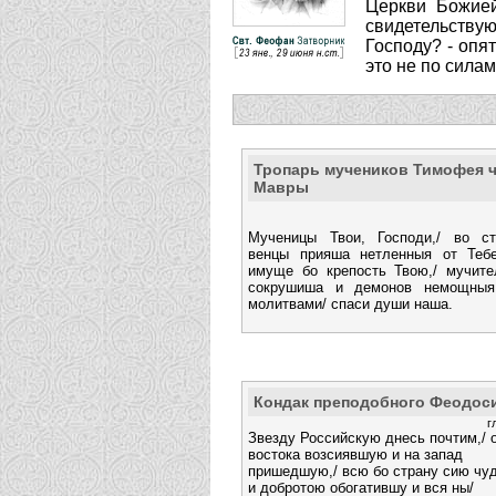
Церкви Божией
свидетельствую
Господу? - опя
это не по силам
Тропарь мучеников Тимофея ч
Мавры
Мученицы Твои, Господи,/ во ст
венцы прияша нетленныя от Тебе
имуще бо крепость Твою,/ мучите
сокрушиша и демонов немощныя 
молитвами/ спаси души наша.
Кондак преподобного Феодос
г
Звезду Российскую днесь почтим,/ 
востока возсиявшую и на запад
пришедшую,/ всю бо страну сию чу
и добротою обогатившу и вся ны/