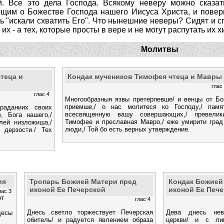
. Все это дела Господа. Всякому неверу можно сказат
щим о Божестве Господа нашего Иисуса Христа, и повери
ть "искали схватить Его". Что нынешние неверы? Сидят и сп
 их - а тех, которые просты в вере и не могут распутать их 
Молитвы
теца и
Кондак мучеников Тимофея чтеца и Мавры
глас
глас 4
Многообразныя язвы претерпевше/ и венцы от Бо
приемше,/ о нас молитеся ко Господу,/ памя
раданиих своих
всесвященную вашу совершающих,/ превелик
, Бога нашего,/
Тимофее и преславная Мавро,/ еже умирити град
лей низложиша,/
люди,/ Той бо есть верных утверждение.
дерзости./ Тех
ия
Тропарь Божией Матери пред
Кондак Божией
иконой Ее Печерской
иконой Ее Печ
лас 3
от
глас 4
Днесь светло торжествует Печерская
Дева днесь нев
десы
обитель/ и радуется явлением образа
церкви/ и с ли