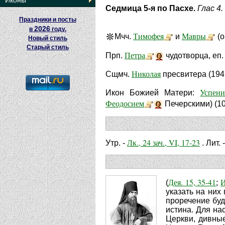
Иконы
Седмица 5-я по Пасхе.
Глас 4.
Праздники и посты
2026
в
году.
Тимофея
Мавры
Мчч.
и
(о
Новый стиль
Старый стиль
Петра
Прп.
чудотворца, еп. 
Николая
Сщмч.
пресвитера (194
Успени
Икон Божией Матери:
Феодосием
Печерскими) (1
Лк., 24 зач., VI, 17-23
Утр. -
. Лит. 
Дея. 15, 35-41
И
(
;
указать на них
проречение буд
истина. Для на
Церкви, дивны