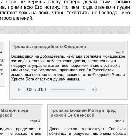
ь: если не веришь слову, поверь делам этим, громко
в, прими всю Его истину. Но чем тогда отвечали иудеи
летают ложь на ложь, чтобы "схватить" не Господа - ибо
хитросплетений.
Тропарь преподобного Феодосия
 4
глас 8
Возвысився на добродетель, измлада возлюбив монашеское
га
житие,/ к желанию доблественне достиг, вселился еси в
ть
пещеру/ и, украсив житие твое пощением и светлостию,/ в
ий
молитвах, яко безплотен, пребывал еси,/ в Российстей
 и
земли, яко светлое светило, просияв, отче Феодосие,// моли
Христа Бога спастися душам нашим.
 Матери пред
Тропарь Божией Матери пред
ерской
иконой Ее Свенской
глас 3
глас 4
идимо предстоит в
Днесь светло торжествует Свенская
ки Печерских отцев
обитель;/ и радуется явлением образа