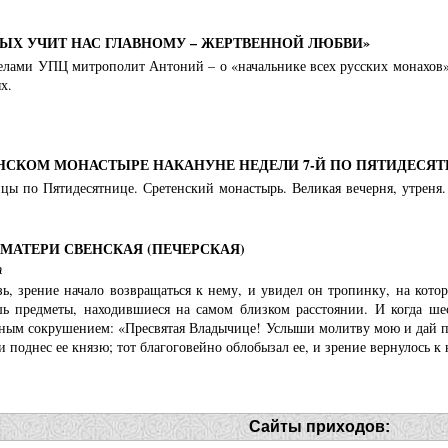
ТЫХ УЧИТ НАС ГЛАВНОМУ – ЖЕРТВЕННОЙ ЛЮБВИ»
лами УПЦ митрополит Антоний – о «начальнике всех русских монахов
х.
НСКОМ МОНАСТЫРЕ НАКАНУНЕ НЕДЕЛИ 7-Й ПО ПЯТИДЕСЯ
мицы по Пятидесятнице. Сретенский монастырь. Великая вечерня, утреня
МАТЕРИ СВЕНСКАЯ (ПЕЧЕРСКАЯ)
а
ь, зрение начало возвращаться к нему, и увидел он тропинку, на котор
ь предметы, находившиеся на самом близком расстоянии. И когда шес
чным сокрушением: «Пресвятая Владычице! Услыши молитву мою и дай пр
 и поднес ее князю; тот благоговейно облобызал ее, и зрение вернулось к
Сайты приходов: