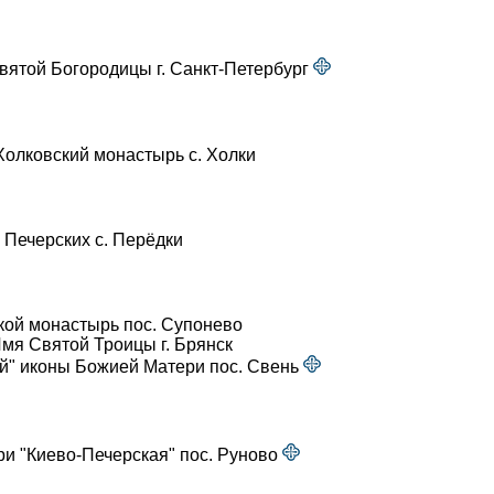
ятой Богородицы г. Санкт-Петербург
Холковский монастырь с. Холки
 Печерских с. Перёдки
кой монастырь пос. Супонево
мя Святой Троицы г. Брянск
й" иконы Божией Матери пос. Свень
и "Киево-Печерская" пос. Руново