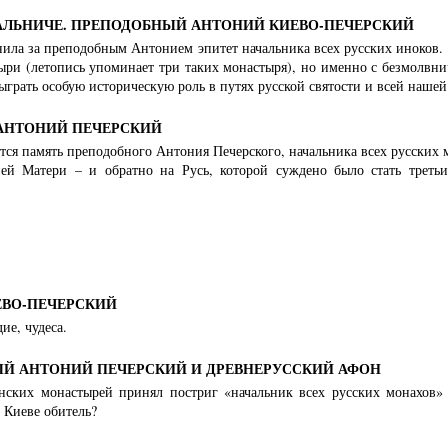
АЛЬНИЧЕ. ПРЕПОДОБНЫЙ АНТОНИЙ КИЕВО-ПЕЧЕРСКИЙ
нила за преподобным Антонием эпитет начальника всех русских иноков. 
ри (летопись упоминает три таких монастыря), но именно с безмолвнич
грать особую историческую роль в путях русской святости и всей нашей
АНТОНИЙ ПЕЧЕРСКИЙ
тся память преподобного Антония Печерского, начальника всех русских 
ией Матери – и обратно на Русь, которой суждено было стать треть
ВО-ПЕЧЕРСКИЙ
е, чудеса.
Й АНТОНИЙ ПЕЧЕРСКИЙ И ДРЕВНЕРУССКИЙ АФОН
нских монастырей принял постриг «начальник всех русских монахов»
 Киеве обитель?