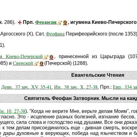
Феодосия
к. 286).
Прп.
, игумена Киево-Печерского 
Феофана
Аргосского (X). Свт.
Перифеорийского (после 1353)
1).
я Киево-Печерской
, принесенной из Царьграда (10
Свенской
085) и
(Печерской) (1288).
Евангельские Чтения
Деян., 37 зач., XV, 35-41.
Ин., 38 зач., X, 27-38.
Евр., 334 за
-
Прп.:
Святитель Феофан Затворник. Мысли на каж
н. 10, 27-38
). "Когда не верите Мне, верьте делам Моим", г
 гласно. Это - исцеление разных болезней, изгнание бесо
ущего, сила слова и господство над душами. Все они доказы
с к тем делам присоединилось еще - дивная смерть, воскр
е дары духовные в верующих, победа над язычеством и б