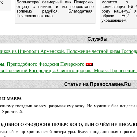
Богоматере/ безмерный лик Печерских
молится о на
го
отцев,/ с нимиже и мы непрестанно
величающих Ей б
вопием:/ радуйся, Благодатная,
роду нашему,/ 
Печерская похвало.
образе Ея,/ о
украшающем.
Службы
еников из Никополи Арменской. Положение честной ризы Господ
ры. Преподобного Феодосия Печерского
ния Пресвятой Богородицы. Святого пророка Михея. Пренесени
Статьи на Православие.Ru
 И МАВРА
нному гвоздями колесу, разрывая ему кожу. Но мученик был исцелен 
и Христовой.
ДОБНОГО ФЕОДОСИЯ ПЕЧЕРСКОГО, ИЛИ О ЧЁМ НЕ ПИСАЛО
ельный жанр христианской литературы. Будучи подчиненным строгим с