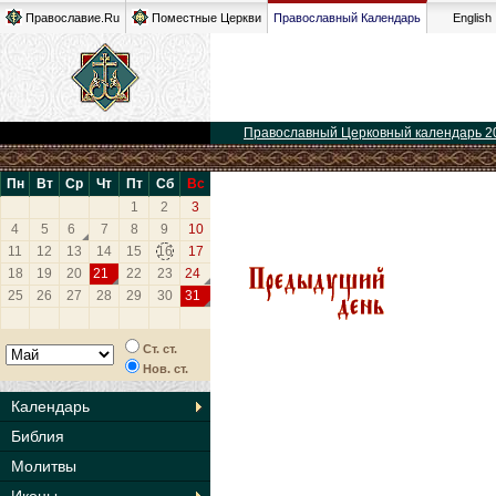
Православие.Ru
Поместные Церкви
Православный Календарь
English
Православный Церковный календарь 2
Пн
Вт
Ср
Чт
Пт
Сб
Вс
1
2
3
4
5
6
7
8
9
10
11
12
13
14
15
16
17
18
19
20
21
22
23
24
25
26
27
28
29
30
31
Ст. ст.
Нов. ст.
Календарь
Библия
Молитвы