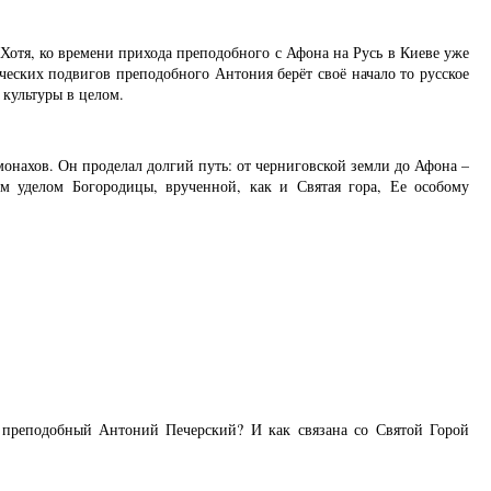
Хотя, ко времени прихода преподобного с Афона на Русь в Киеве уже
еских подвигов преподобного Антония берёт своё начало то русское
 культуры в целом.
монахов. Он проделал долгий путь: от черниговской земли до Афона –
им уделом Богородицы, врученной, как и Святая гора, Ее особому
 преподобный Антоний Печерский? И как связана со Святой Горой