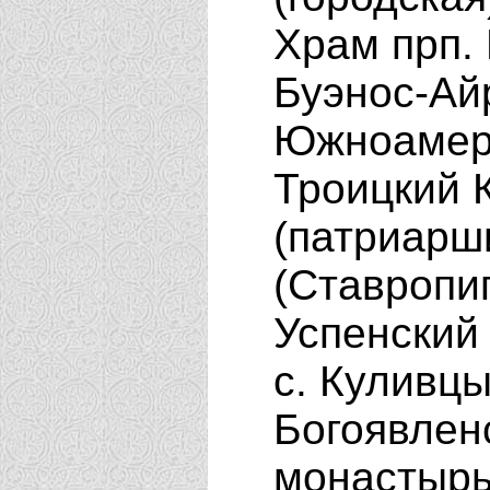
Храм прп. 
Буэнос-Ай
Южноамери
Троицкий 
(патриарш
(Ставропи
Успенский
с. Куливц
Богоявлен
монастырь