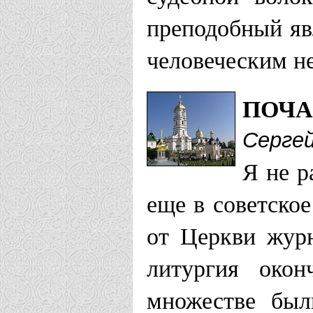
преподобный яв
человеческим н
ПОЧА
Сергей
Я не р
еще в советское
от Церкви журн
литургия окон
множестве был