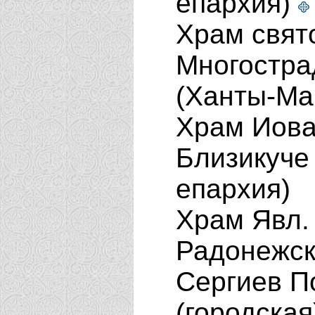
епархия)
Храм свят
Многостра
(Ханты-Ма
Храм Иова
Близикуче
епархия)
Храм Явл.
Радонежско
Сергиев П
(городская