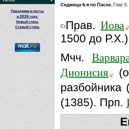
Иконы
Седмица 6-я по Пасхе.
Глас 5.
Праздники и посты
2026
в
году.
Иова
Прав.
Новый стиль
Старый стиль
1500 до Р.Х.)
Варвар
Мчч.
Дионисия
(о
разбойника (
(1385). Прп.
Е