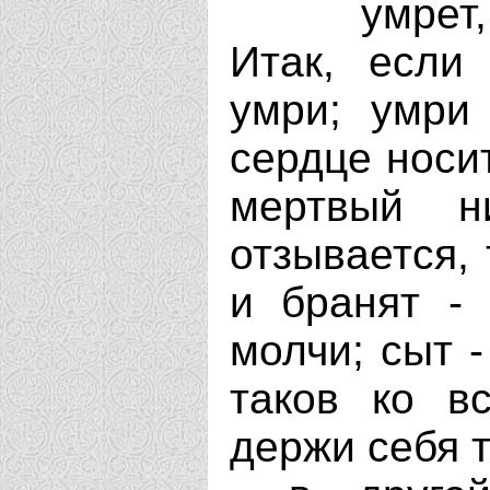
умрет
Итак, если
умри; умри
сердце носит
мертвый 
отзывается, 
и бранят -
молчи; сыт -
таков ко в
держи себя т