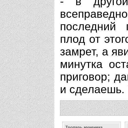
- в друго
всеправед
последний 
плод от этог
замрет, а яв
минутка ост
приговор; да
и сделаешь. 
Тропарь мученика