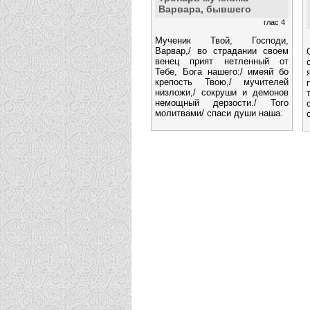
Варвара, бывшего
глас 4
Мученик Твой, Господи,
Варвар,/ во страдании своем
венец прият нетленный от
Тебе, Бога нашего:/ имеяй бо
крепость Твою,/ мучителей
низложи,/ сокруши и демонов
немощный дерзости./ Того
молитвами/ спаси души наша.