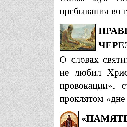
пребывания во г
ПРАВ
ЧЕРЕ
О словах святи
не любил Хрис
провокации», 
проклятом «дне
«ПАМЯТЬ