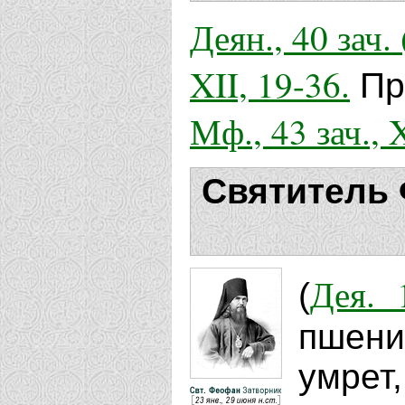
Деян., 40 зач. 
XII, 19-36.
Пр
Мф., 43 зач., 
Святитель 
Дея. 
(
пшени
умрет