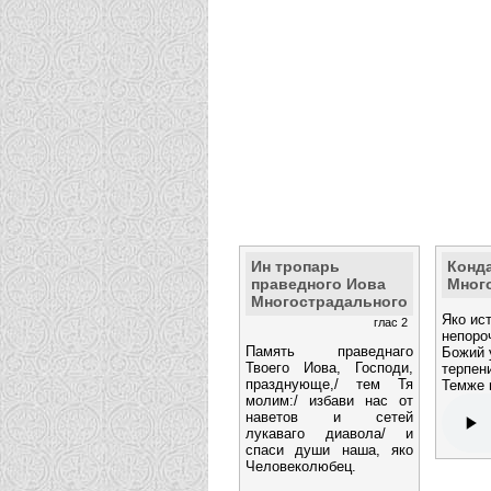
Ин тропарь
Конд
праведного Иова
Мног
Многострадального
Яко ис
глас 2
непоро
Память праведнаго
Божий 
Твоего Иова, Господи,
терпен
празднующе,/ тем Тя
Темже 
молим:/ избави нас от
наветов и сетей
лукаваго диавола/ и
спаси души наша, яко
Человеколюбец.