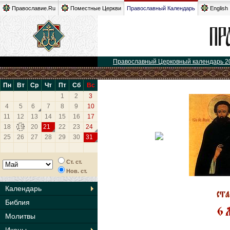
Православие.Ru
Поместные Церкви
Православный Календарь
English
Православный Церковный календарь 2
Пн
Вт
Ср
Чт
Пт
Сб
Вс
1
2
3
4
5
6
7
8
9
10
11
12
13
14
15
16
17
18
19
20
21
22
23
24
25
26
27
28
29
30
31
Ст. ст.
Нов. ст.
Календарь
Библия
Молитвы