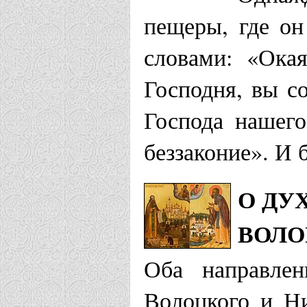
пещеры, где он
словами: «Окая
Господня, вы с
Господа нашег
беззаконие». И 
О ДУ
ВОЛО
Оба направлен
Волоцкого и Н