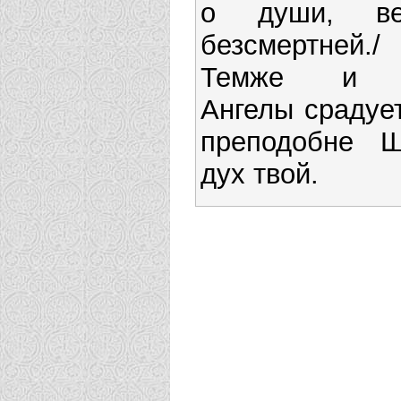
о души, в
безсмертней./
Темже и 
Ангелы срадует
преподобне Ш
дух твой.