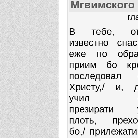
Мгвимского
гл
В тебе, от
известно спас
еже по образ
приим бо кре
последовал 
Христу,/ и, д
учил е
презирати 
плоть, прехо
бо,/ прилежати