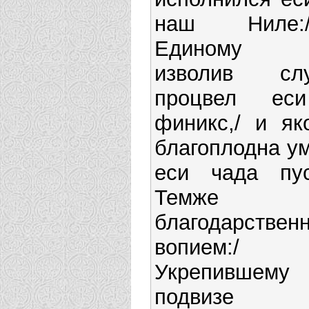
наш Ниле
Единому 
изволив слу
процвел ес
финикс,/ и як
благоплодна у
еси чада пус
Темже
благодарствен
вопием:/ 
Укрепившему
подвизе