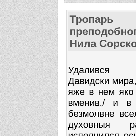
Тропарь
преподобно
Нила Сорск
Удалився 
Давидски мира,
яже в нем яко
вменив,/ и в
безмолвне всел
духовныя ра
исполнился еси