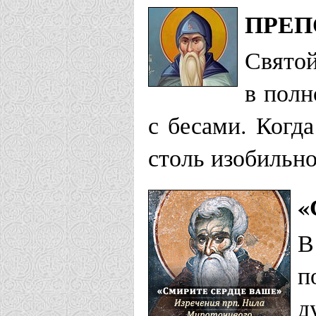
ПРЕП
Святой
в полн
с бесами. Когд
столь изобильно
«
В
п
д