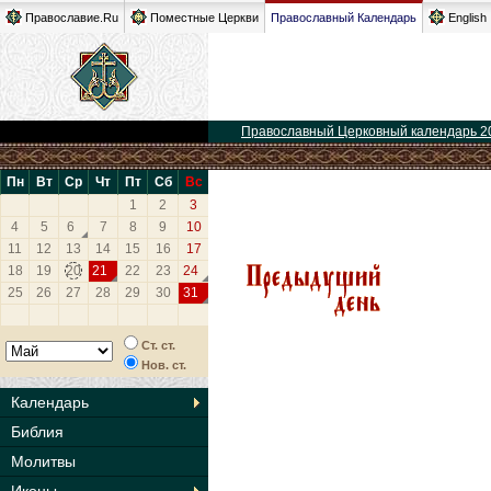
Православие.Ru
Поместные Церкви
Православный Календарь
English
Православный Церковный календарь 2
Пн
Вт
Ср
Чт
Пт
Сб
Вс
1
2
3
4
5
6
7
8
9
10
11
12
13
14
15
16
17
18
19
20
21
22
23
24
25
26
27
28
29
30
31
Ст. ст.
Нов. ст.
Календарь
Библия
Молитвы