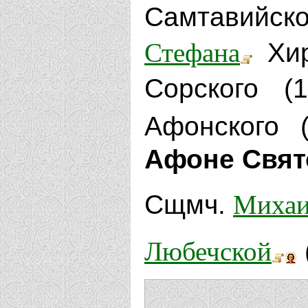
Самтавийск
Стефана
Хир
Сорского 
Афонского 
Афоне Свят
Михаи
Сщмч.
Любечской