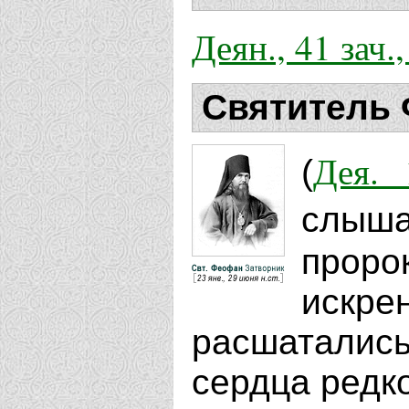
Деян., 41 зач.
Святитель 
Дея. 
(
слыша
проро
искре
расшатались
сердца редко