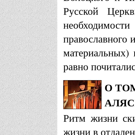
Русской Церк
необходимост
православного и
материальных) 
равно почиталис
О ТО
АЛЯС
Ритм жизни ски
жизни в отдале