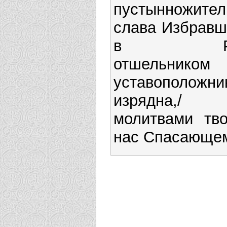
пустынножитель
слава Избравш
в Рос
отшельником
уставоположни
изрядна,/ 
молитвами тв
нас Спасающе