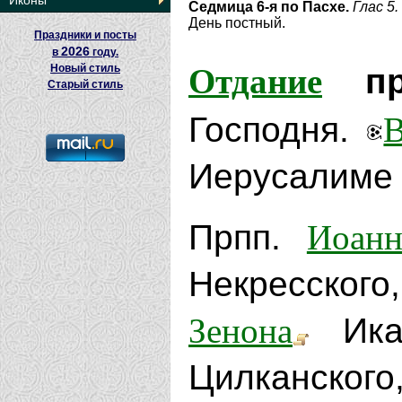
Иконы
Седмица 6-я по Пасхе.
Глас 5.
День постный.
Праздники и посты
2026
в
году.
Отдание
Новый стиль
пра
Старый стиль
Господня.
Иерусалиме 
Иоанн
Прпп.
Некресского
Зенона
Ика
Цилканск