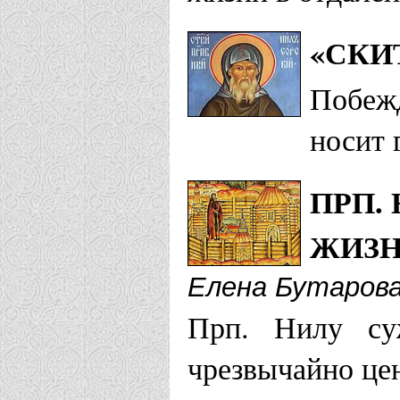
«СКИ
Побежд
носит 
ПРП.
ЖИЗ
Елена Бутаров
Прп. Нилу су
чрезвычайно це