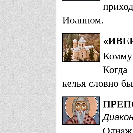
приход
Иоанном.
«ИВЕ
Комму
Когда
келья словно бы
ПРЕП
Диакон
Однажд