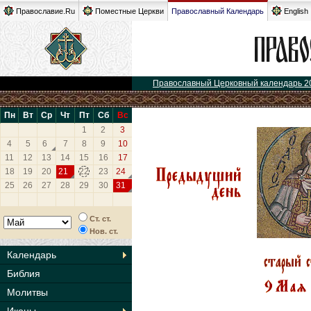
Православие.Ru
Поместные Церкви
Православный Календарь
English
Православный Церковный календарь 2
Пн
Вт
Ср
Чт
Пт
Сб
Вс
1
2
3
4
5
6
7
8
9
10
11
12
13
14
15
16
17
18
19
20
21
22
23
24
25
26
27
28
29
30
31
Ст. ст.
Нов. ст.
Календарь
Библия
Молитвы