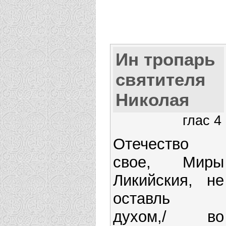
Ин тропарь
святителя
Николая
глас 4
Отечество
свое, Миры
Ликийския, не
оставль
духом,/ во