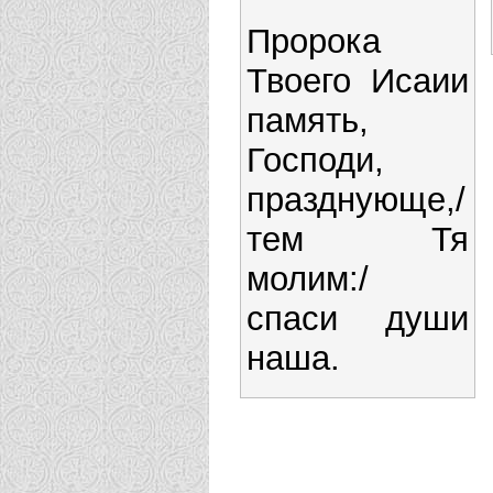
Пророка
Твоего Исаии
память,
Господи,
празднующе,/
тем Тя
молим:/
спаси души
наша.