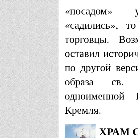
«посадом» – у
«садились», т
торговцы. Воз
оставил истори
по другой верс
образа св. 
одноименной 
Кремля.
ХРАМ 