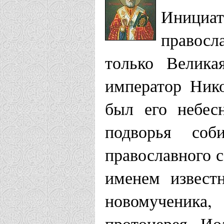
Инициа
правос
только Велика
император Нико
был его небес
подворья соб
православного с
именем извест
новомученика,
протоиерея Ио