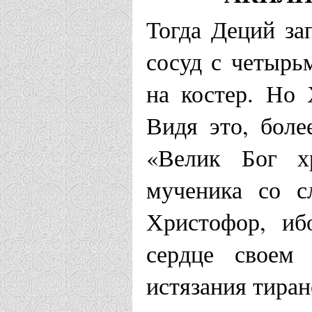
Тогда Деций за
сосуд с четырь
на костер. Но 
Видя это, боле
«Велик Бог х
мученика со с
Христофор, иб
сердце своем
истязания тиран