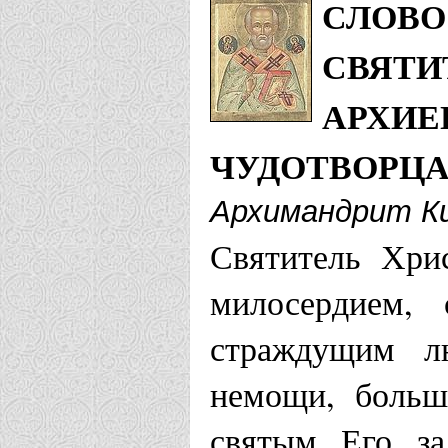
СЛОВО
СВЯТИ
АРХИЕ
ЧУДОТВОРЦ
Архимандрит Ки
Святитель Хри
милосердием, 
страждущим л
немощи, больш
святым Его з