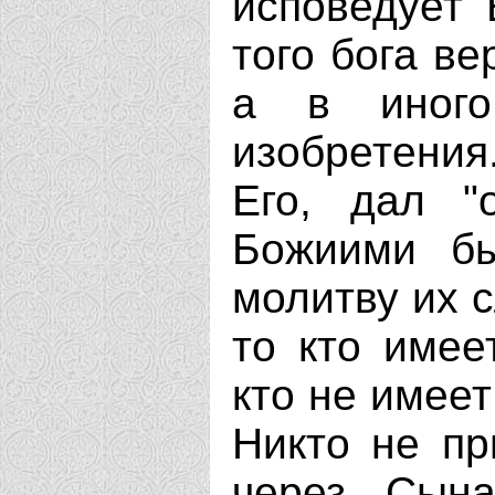
исповедует 
того бога ве
а в иного 
изобретени
Его, дал "о
Божиими бы
молитву их 
то кто имее
кто не имеет
Никто не пр
через Сын