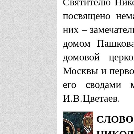
Святителю Нико
посвящено нем
них – замечате
домом Пашкова
домовой церко
Москвы и перво
его сводами м
И.В.Цветаев.
СЛОВО
НИКОЛ