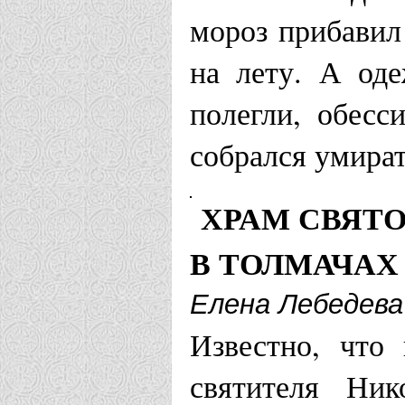
мороз прибавил
на лету. А од
полегли, обесс
собрался умират
ХРАМ СВЯТ
В ТОЛМАЧАХ
Елена Лебедева
Известно, что
святителя Ник