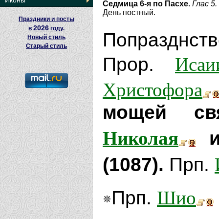
Иконы
Седмица 6-я по Пасхе.
Глас 5.
День постный.
Праздники и посты
2026
в
году.
Попразднст
Новый стиль
Старый стиль
Исаи
Прор.
Христофора
мощей св
Николая
и
(1087).
Прп.
Шио
Прп.