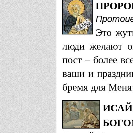
ПРОРО
Протоие
Это жут
люди желают оп
пост – более вс
ваши и праздни
бремя для Меня
ИСАЙ
БОГО