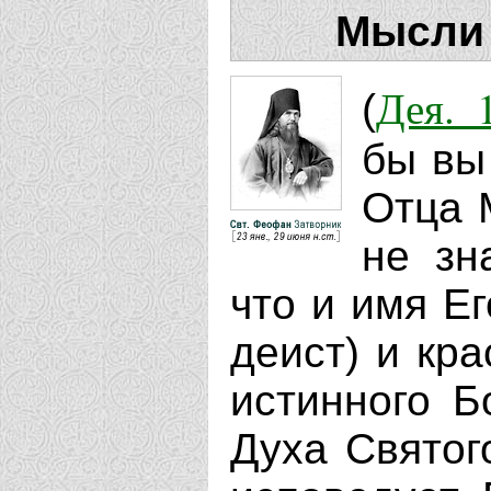
Мысли 
Дея. 
(
бы вы
Отца 
не зн
что и имя Ег
деист) и кр
истинного Б
Духа Святого