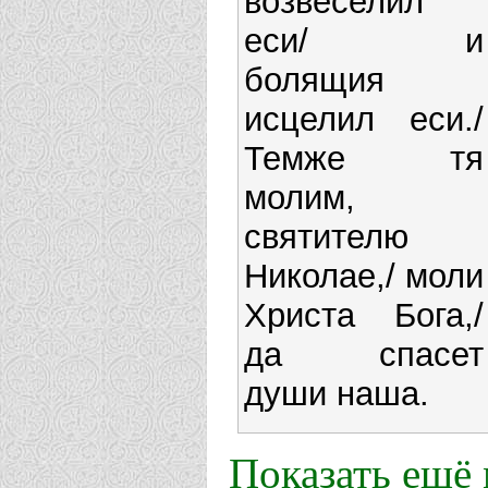
возвеселил
еси/ и
болящия
исцелил еси./
Темже тя
молим,
святителю
Николае,/ моли
Христа Бога,/
да спасет
души наша.
Показать ещё