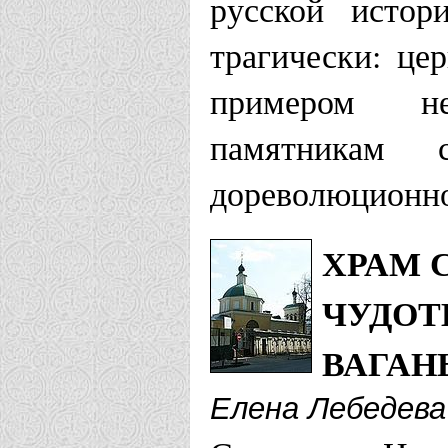
русской истор
трагически: це
примером н
памятникам 
дореволюционн
ХРАМ 
ЧУДОТ
ВАГАН
Елена Лебедева