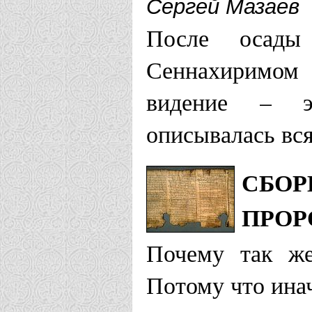
Сергей Мазаев
После осады
Сеннахиримом
видение – э
описывалась вся
СБОР
ПРОР
Почему так же
Потому что инач