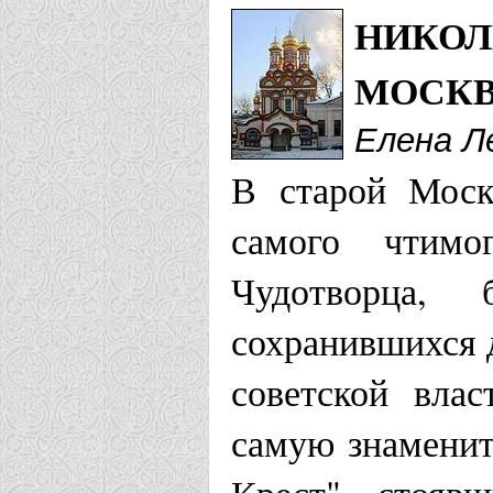
НИКОЛ
МОСК
Елена Л
В старой Моск
самого чтимо
Чудотворца,
сохранившихся 
советской вла
самую знаменит
Крест", стояв