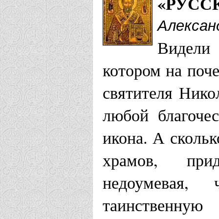
«РУСС
Алексан
Видели
котором на поч
святителя Нико
любой благоче
икона. А сколь
храмов, прид
недоумевая,
таинственную