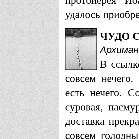
удалось приобре
ЧУДО 
Архиман
В ссылк
совсем нечего.
есть нечего. С
суровая, пасму
доставка прекр
совсем голодны