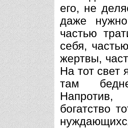
его, не дел
даже нужно
частью тра
себя, часть
жертвы, час
На тот свет я
там бедн
Напротив,
богатство то
нуждающ