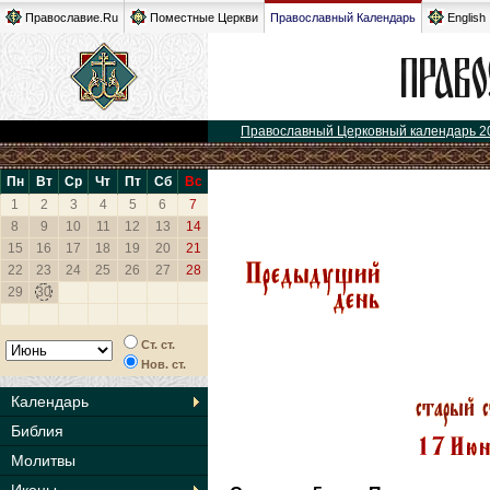
Православие.Ru
Поместные Церкви
Православный Календарь
English
Православный Церковный календарь 2
Пн
Вт
Ср
Чт
Пт
Сб
Вс
1
2
3
4
5
6
7
8
9
10
11
12
13
14
15
16
17
18
19
20
21
22
23
24
25
26
27
28
29
30
Ст. ст.
Нов. ст.
Календарь
Библия
Молитвы