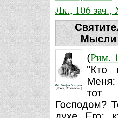
Лк., 106 зач.,
Святите
Мысли 
Рим. 1
(
"Кто 
Меня;
тот 
Господом? То
духе Его; 