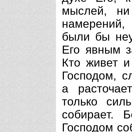
мыслей, ни
намерений, 
были бы неу
Его явным з
Кто живет и
Господом, с
а расточае
только сил
собирает. Б
Господом соб