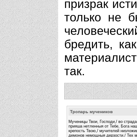
призрак исти
только не б
человечески
бредить, ка
материалист
так.
Тропарь мучеников
Мученицы Твои, Господи,/ во страд
прияша нетленныя от Тебе, Бога на
крепость Твою,/ мучителей низложи
демонов немощныя дерзости./ Тех м