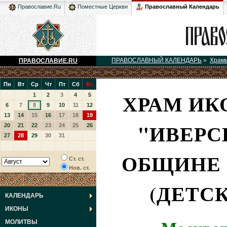
Православный Календарь
Православие.Ru
Поместные Церкви
ПРАВОСЛАВНЫЙ КАЛЕНДАРЬ
»
Храм
ПРАВОСЛАВИЕ.RU
Пн
Вт
Ср
Чт
Пт
Сб
Вс
ХРАМ ИК
1
2
3
4
5
6
7
8
9
10
11
12
13
14
15
16
17
18
19
"ИВЕРС
20
21
22
23
24
25
26
27
28
29
30
31
ОБЩИНЕ 
Ст. ст.
Нов. ст.
(ДЕТСК
КАЛЕНДАРЬ
ИКОНЫ
МОЛИТВЫ