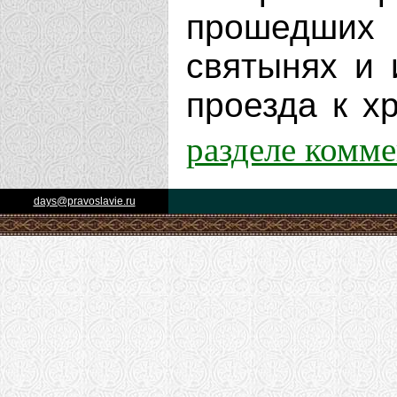
прошедших 
святынях и 
проезда к хр
разделе комм
days@pravoslavie.ru