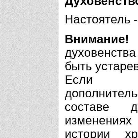
Духовенств
Настоятель 
Внимание!
духовенства
быть устаре
Если В
дополнит
составе д
изменениях
истории х