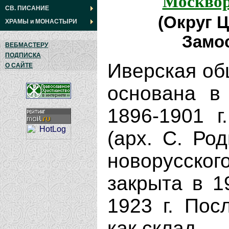
Москвор
СВ. ПИСАНИЕ
(Округ 
ХРАМЫ
и
МОНАСТЫРИ
Замос
ВЕБМАСТЕРУ
ПОДПИСКА
Иверская об
О САЙТЕ
основана в
1896-1901 г
(арх. С. Ро
новорусск
закрыта в 1
1923 г. Пос
как склад..