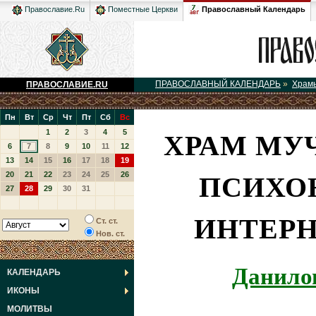
Православный Календарь
Православие.Ru
Поместные Церкви
ПРАВОСЛАВНЫЙ КАЛЕНДАРЬ
»
Храм
ПРАВОСЛАВИЕ.RU
Пн
Вт
Ср
Чт
Пт
Сб
Вс
ХРАМ МУ
1
2
3
4
5
6
7
8
9
10
11
12
13
14
15
16
17
18
19
ПСИХО
20
21
22
23
24
25
26
27
28
29
30
31
ИНТЕРН
Ст. ст.
Нов. ст.
Данило
КАЛЕНДАРЬ
ИКОНЫ
МОЛИТВЫ