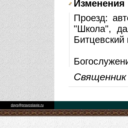
Изменения
Проезд: авт
"Школа", д
Битцевский 
Богослужени
Священник 
days@pravoslavie.ru