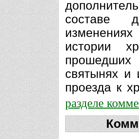
дополнит
составе д
изменениях
истории х
прошедших 
святынях и 
проезда к хр
разделе комм
Комм