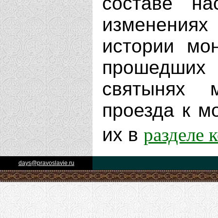
составе на
изменениях
истории мо
прошедших 
святынях 
проезда к м
разделе 
их в
days@pravoslavie.ru