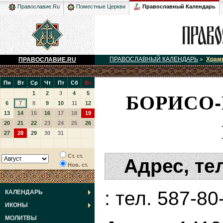
Православный Календарь
Православие.Ru
Поместные Церкви
ПРАВОСЛАВНЫЙ КАЛЕНДАРЬ
»
Храм
ПРАВОСЛАВИЕ.RU
Пн
Вт
Ср
Чт
Пт
Сб
Вс
БОРИСО
1
2
3
4
5
6
7
8
9
10
11
12
13
14
15
16
17
18
19
20
21
22
23
24
25
26
27
28
29
30
31
Ст. ст.
Адрес, те
Нов. ст.
: тел. 587-80
КАЛЕНДАРЬ
ИКОНЫ
МОЛИТВЫ