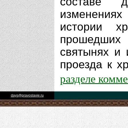
составе д
изменениях
истории х
прошедших 
святынях и 
проезда к хр
разделе комм
days@pravoslavie.ru