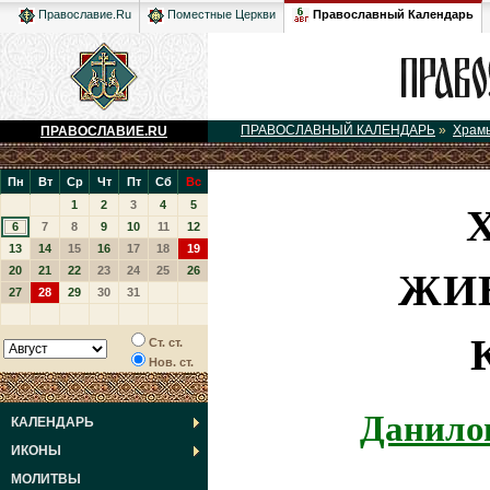
Православный Календарь
Православие.Ru
Поместные Церкви
ПРАВОСЛАВНЫЙ КАЛЕНДАРЬ
»
Храм
ПРАВОСЛАВИЕ.RU
Пн
Вт
Ср
Чт
Пт
Сб
Вс
1
2
3
4
5
6
7
8
9
10
11
12
13
14
15
16
17
18
19
ЖИ
20
21
22
23
24
25
26
27
28
29
30
31
Ст. ст.
Нов. ст.
Данило
КАЛЕНДАРЬ
ИКОНЫ
МОЛИТВЫ