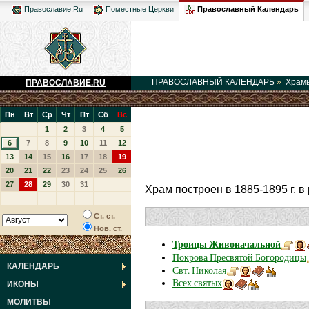
Православный Календарь
Православие.Ru
Поместные Церкви
ПРАВОСЛАВНЫЙ КАЛЕНДАРЬ
»
Храм
ПРАВОСЛАВИЕ.RU
Пн
Вт
Ср
Чт
Пт
Сб
Вс
1
2
3
4
5
6
7
8
9
10
11
12
13
14
15
16
17
18
19
20
21
22
23
24
25
26
27
28
29
30
31
Храм построен в 1885-1895 г. в 
Ст. ст.
Нов. ст.
Троицы Живоначальной
Покрова Пресвятой Богородицы
КАЛЕНДАРЬ
Свт. Николая
Всех святых
ИКОНЫ
МОЛИТВЫ