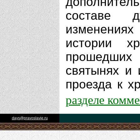
дополнит
составе д
изменениях
истории х
прошедших 
святынях и 
проезда к хр
разделе комм
days@pravoslavie.ru