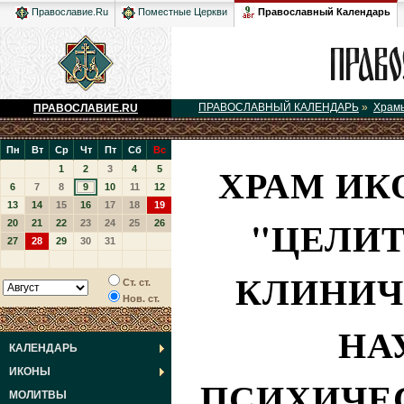
Православный Календарь
Православие.Ru
Поместные Церкви
ПРАВОСЛАВНЫЙ КАЛЕНДАРЬ
»
Храм
ПРАВОСЛАВИЕ.RU
Пн
Вт
Ср
Чт
Пт
Сб
Вс
ХРАМ ИК
1
2
3
4
5
6
7
8
9
10
11
12
13
14
15
16
17
18
19
"ЦЕЛИТ
20
21
22
23
24
25
26
27
28
29
30
31
КЛИНИЧ
Ст. ст.
Нов. ст.
НА
КАЛЕНДАРЬ
ИКОНЫ
ПСИХИЧЕС
МОЛИТВЫ