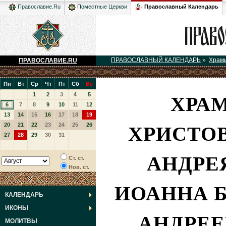
Православный Календарь
Православие.Ru
Поместные Церкви
ПРАВОСЛАВНЫЙ КАЛЕНДАРЬ
»
Храм
ПРАВОСЛАВИЕ.RU
Пн
Вт
Ср
Чт
Пт
Сб
Вс
ХРА
1
2
3
4
5
6
7
8
9
10
11
12
13
14
15
16
17
18
19
ХРИСТОВ
20
21
22
23
24
25
26
27
28
29
30
31
АНДРЕЯ
Ст. ст.
Нов. ст.
ИОАННА 
КАЛЕНДАРЬ
ИКОНЫ
АНДРЕ
МОЛИТВЫ