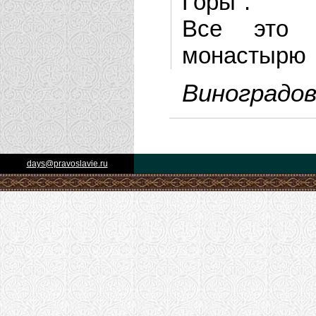
Горы".
Все это о
монастырю
Виноградов
days@pravoslavie.ru