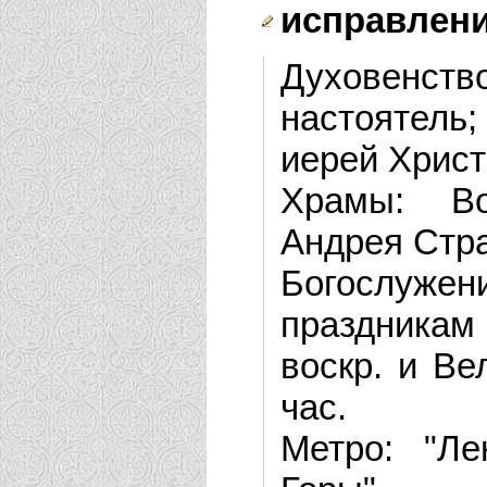
исправлен
Духовенство
настоятель;
иерей Хрис
Храмы: Во
Андрея Стра
Богослужени
праздникам 
воскр. и Ве
час.
Метро: "Ле