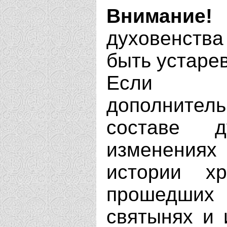
Внимание!
духовенства
быть устаре
Если В
дополнит
составе д
изменениях
истории х
прошедших 
святынях и 