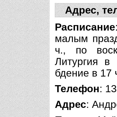
Адрес, те
Расписание
малым празд
ч., по вос
Литургия в 
бдение в 17 
Телефон
: 1
Адрес
: Андр