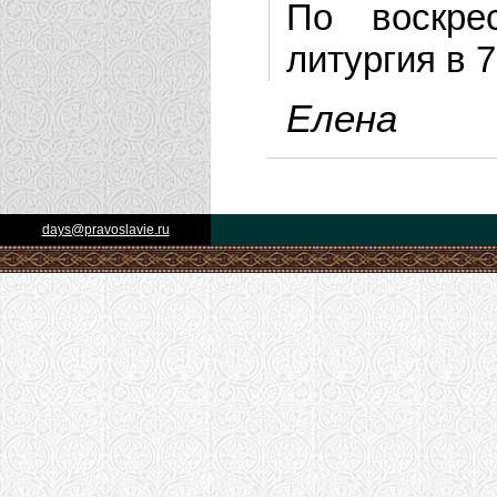
По воскре
литургия в 7
Елена
days@pravoslavie.ru