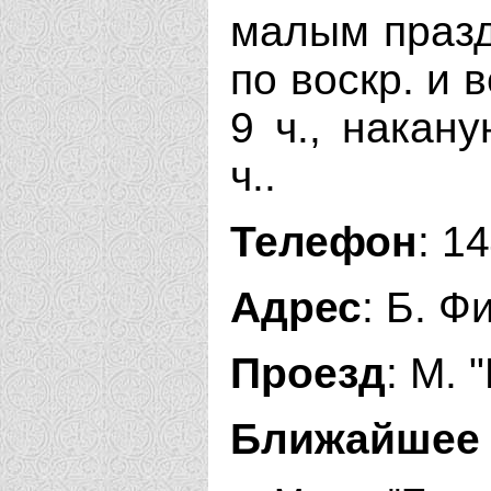
малым праздн
по воскр. и 
9 ч., накан
ч..
Телефон
: 1
Адрес
: Б. Ф
Проезд
: М. 
Ближайшее 