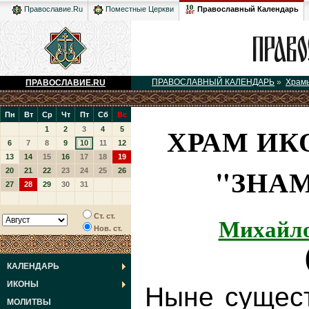
Православный Календарь
Православие.Ru
Поместные Церкви
ПРАВОСЛАВНЫЙ КАЛЕНДАРЬ
»
Храм
ПРАВОСЛАВИЕ.RU
Пн
Вт
Ср
Чт
Пт
Сб
Вс
ХРАМ ИК
1
2
3
4
5
6
7
8
9
10
11
12
13
14
15
16
17
18
19
"ЗНА
20
21
22
23
24
25
26
27
28
29
30
31
Михайло
Ст. ст.
Нов. ст.
КАЛЕНДАРЬ
ИКОНЫ
Ныне сущес
МОЛИТВЫ