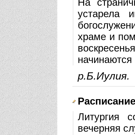
На странич
устарела 
богослуже
храме и пом
воскресен
начинаются в
р.Б.Иулия.
Расписание
Литургия с
вечерняя сл