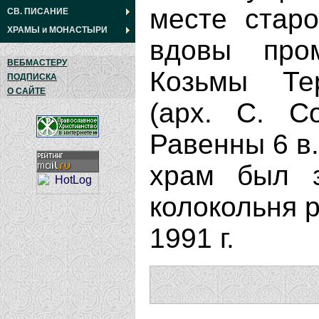
месте старо
СВ. ПИСАНИЕ
ХРАМЫ
и
МОНАСТЫРИ
вдовы про
ВЕБМАСТЕРУ
Козьмы Тер
ПОДПИСКА
О САЙТЕ
(арх. С. С
Равенны 6 в.,
храм был з
колокольня 
1991 г.