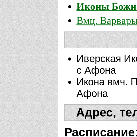
Иконы Божие
Вмц. Варвар
Иверская Ик
с Афона
Икона вмч. 
Афона
Адрес, те
Расписание