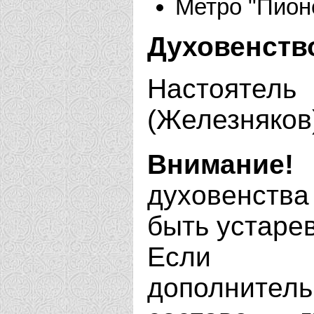
Метро "Пион
Духовенств
Настоятел
(Железняков
Внимание!
духовенства
быть устаре
Если В
дополнит