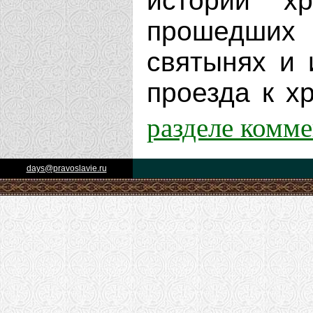
истории х
прошедших 
святынях и 
проезда к хр
разделе комм
days@pravoslavie.ru