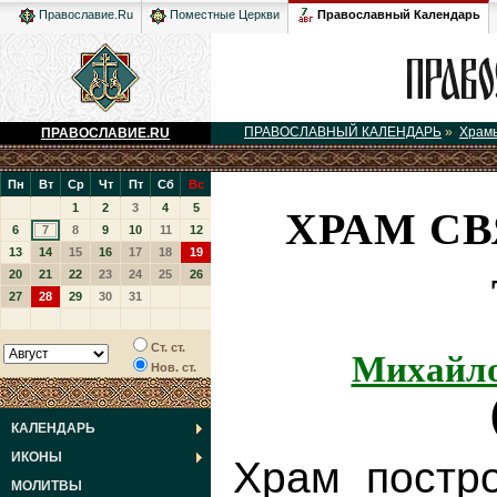
Православный Календарь
Православие.Ru
Поместные Церкви
ПРАВОСЛАВНЫЙ КАЛЕНДАРЬ
»
Храм
ПРАВОСЛАВИЕ.RU
Пн
Вт
Ср
Чт
Пт
Сб
Вс
ХРАМ С
1
2
3
4
5
6
7
8
9
10
11
12
13
14
15
16
17
18
19
20
21
22
23
24
25
26
27
28
29
30
31
Михайло
Ст. ст.
Нов. ст.
КАЛЕНДАРЬ
ИКОНЫ
Храм постро
МОЛИТВЫ