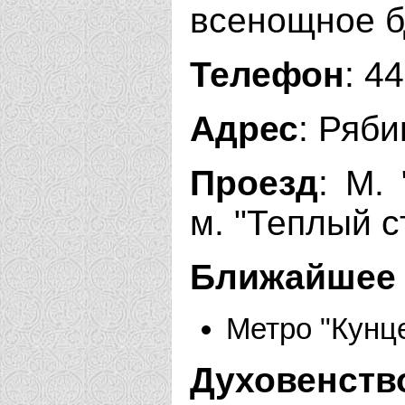
всенощное бд
Телефон
: 4
Адрес
: Ряби
Проезд
: М. 
м. "Теплый ст
Ближайшее 
Метро "Кунц
Духовенств