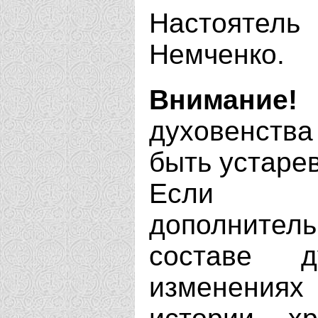
Настояте
Немченко.
Внимание!
духовенства
быть устаре
Если В
дополнит
составе д
изменениях