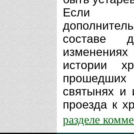
Если В
дополнит
составе д
изменениях
истории х
прошедших 
святынях и 
проезда к хр
разделе комм