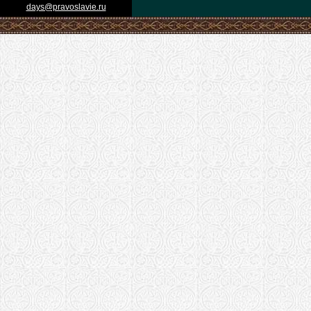
days@pravoslavie.ru