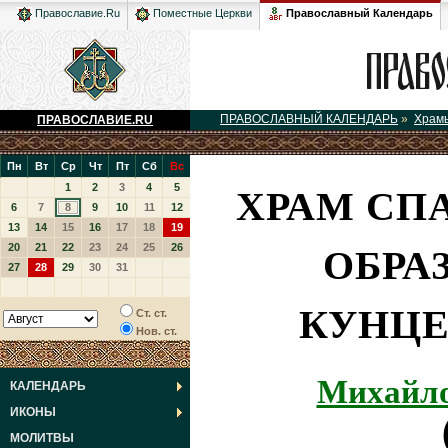
Православный Календарь
Православие.Ru
Поместные Церкви
ПРАВОСЛАВНЫЙ КАЛЕНДАРЬ
»
Храм
ПРАВОСЛАВИЕ.RU
Пн
Вт
Ср
Чт
Пт
Сб
Вс
ХРАМ СП
1
2
3
4
5
6
7
8
9
10
11
12
13
14
15
16
17
18
19
ОБРА
20
21
22
23
24
25
26
27
28
29
30
31
КУНЦ
Ст. ст.
Нов. ст.
Михайло
КАЛЕНДАРЬ
ИКОНЫ
МОЛИТВЫ