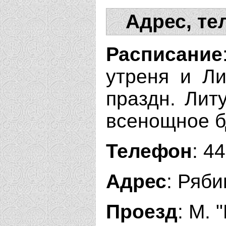
Адрес, те
Расписание
утреня и Ли
праздн. Литу
всенощное бд
Телефон
: 4
Адрес
: Ряби
Проезд
: М. 