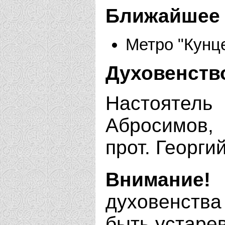
Ближайшее 
Метро "Кунц
Духовенств
Настояте
Абросимов,
прот. Георги
Внимание!
духовенства
быть устаре