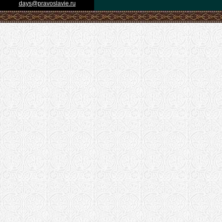
days@pravoslavie.ru