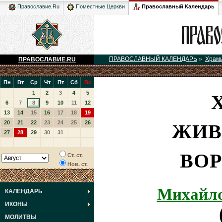
Православный Календарь
Православие.Ru
Поместные Церкви
ПРАВОСЛАВНЫЙ КАЛЕНДАРЬ
»
Храм
ПРАВОСЛАВИЕ.RU
Пн
Вт
Ср
Чт
Пт
Сб
Вс
1
2
3
4
5
6
7
8
9
10
11
12
13
14
15
16
17
18
19
ЖИВ
20
21
22
23
24
25
26
27
28
29
30
31
ВОР
Ст. ст.
Нов. ст.
Михайло
КАЛЕНДАРЬ
ИКОНЫ
МОЛИТВЫ