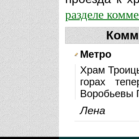
разделе комм
Комм
Метро
Храм Троиц
горах теп
Воробьевы 
Лена