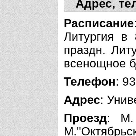
Адрес, те
Расписание
Литургия в 
праздн. Литу
всенощное бд
Телефон
: 9
Адрес
: Унив
Проезд
: М.
М."Октябрьск