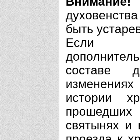
Внимание!
духовенства
быть устаре
Если В
дополнит
составе д
изменениях
истории х
прошедших 
святынях и 
проезда к хр