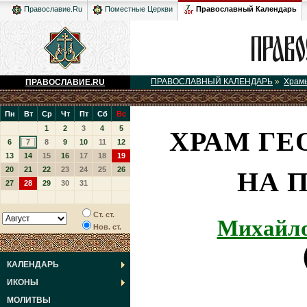
Православный Календарь
Православие.Ru
Поместные Церкви
ПРАВОСЛАВНЫЙ КАЛЕНДАРЬ
»
Храм
ПРАВОСЛАВИЕ.RU
Пн
Вт
Ср
Чт
Пт
Сб
Вс
ХРАМ ГЕ
1
2
3
4
5
6
7
8
9
10
11
12
13
14
15
16
17
18
19
НА 
20
21
22
23
24
25
26
27
28
29
30
31
Михайло
Ст. ст.
Нов. ст.
КАЛЕНДАРЬ
ИКОНЫ
МОЛИТВЫ