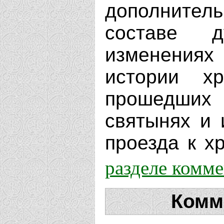
дополнит
составе д
изменениях
истории х
прошедших 
святынях и 
проезда к хр
разделе комм
Комм