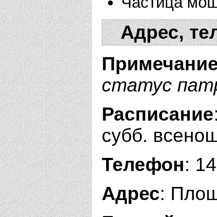
Частица мощ
Адрес, те
Примечани
статус пат
Расписание
субб. всенощ
Телефон
: 1
Адрес
: Пло