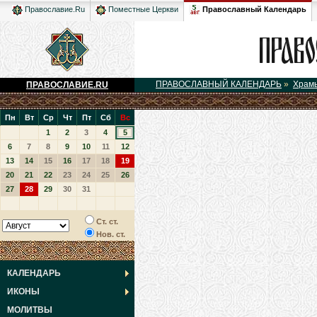
Православный Календарь
Православие.Ru
Поместные Церкви
ПРАВОСЛАВНЫЙ КАЛЕНДАРЬ
»
Храм
ПРАВОСЛАВИЕ.RU
Пн
Вт
Ср
Чт
Пт
Сб
Вс
1
2
3
4
5
6
7
8
9
10
11
12
13
14
15
16
17
18
19
20
21
22
23
24
25
26
27
28
29
30
31
Ст. ст.
Нов. ст.
КАЛЕНДАРЬ
ИКОНЫ
МОЛИТВЫ