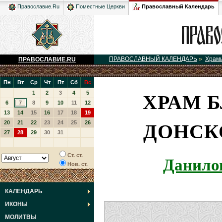
Православный Календарь
Православие.Ru
Поместные Церкви
ПРАВОСЛАВНЫЙ КАЛЕНДАРЬ
»
Храм
ПРАВОСЛАВИЕ.RU
Пн
Вт
Ср
Чт
Пт
Сб
Вс
ХРАМ Б
1
2
3
4
5
6
7
8
9
10
11
12
13
14
15
16
17
18
19
ДОНСК
20
21
22
23
24
25
26
27
28
29
30
31
Данило
Ст. ст.
Нов. ст.
КАЛЕНДАРЬ
ИКОНЫ
МОЛИТВЫ