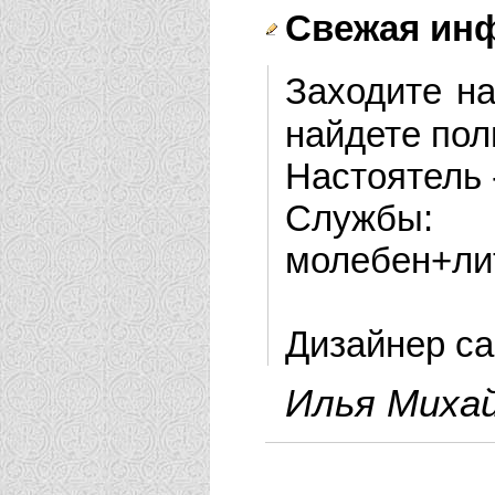
Свежая ин
Заходите н
найдете по
Настоятель 
Службы: п
молебен+лит
Дизайнер сайт
Илья Миха