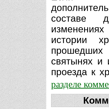
дополнит
составе д
изменениях
истории х
прошедших 
святынях и 
проезда к хр
разделе комм
Комм