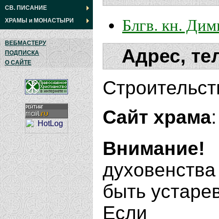
СВ. ПИСАНИЕ
Блгв. кн. Ди
ХРАМЫ
и
МОНАСТЫРИ
ВЕБМАСТЕРУ
Адрес, те
ПОДПИСКА
О САЙТЕ
Строительст
Сайт храма
:
Внимание!
духовенства
быть устаре
Если В