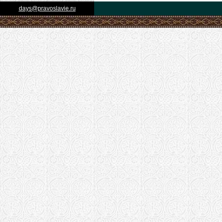
days@pravoslavie.ru